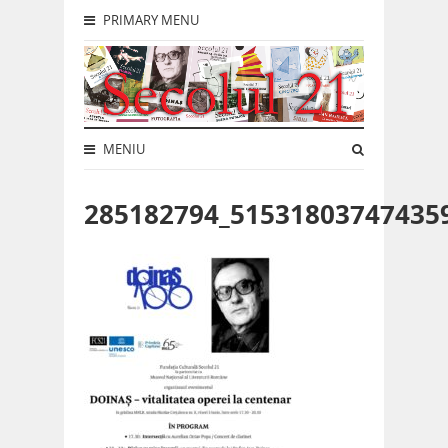
PRIMARY MENU
MENIU
285182794_51531803747435