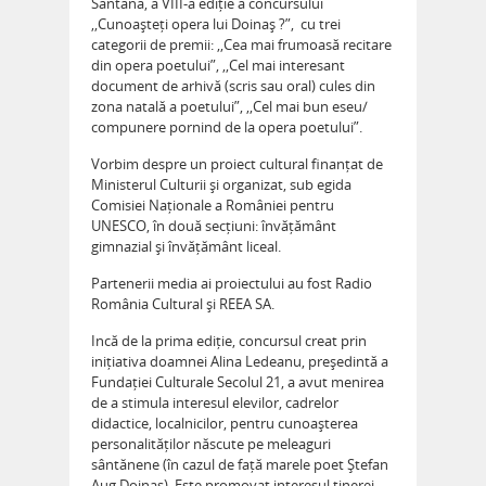
Sântana, a VIII-a ediție a concursului
,,Cunoașteți opera lui Doinaș ?”, cu trei
categorii de premii: ,,Cea mai frumoasă recitare
din opera poetului”, ,,Cel mai interesant
document de arhivă (scris sau oral) cules din
zona natală a poetului”, ,,Cel mai bun eseu/
compunere pornind de la opera poetului”.
Vorbim despre un proiect cultural finanțat de
Ministerul Culturii și organizat, sub egida
Comisiei Naționale a României pentru
UNESCO, în două secțiuni: învățământ
gimnazial și învățământ liceal.
Partenerii media ai proiectului au fost Radio
România Cultural și REEA SA.
Incă de la prima ediție, concursul creat prin
inițiativa doamnei Alina Ledeanu, președintă a
Fundației Culturale Secolul 21, a avut menirea
de a stimula interesul elevilor, cadrelor
didactice, localnicilor, pentru cunoașterea
personalităților născute pe meleaguri
sântănene (în cazul de față marele poet Ștefan
Aug.Doinaș). Este promovat interesul tinerei