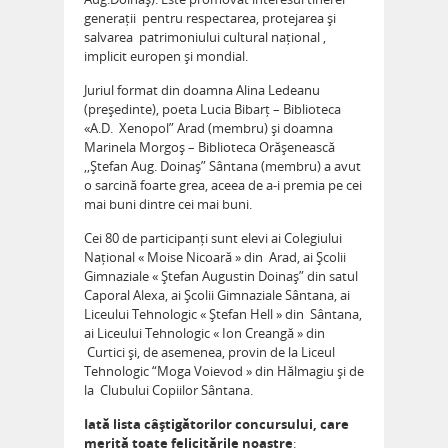
generații pentru respectarea, protejarea și
salvarea patrimoniului cultural național ,
implicit europen și mondial.
Juriul format din doamna Alina Ledeanu
(președinte), poeta Lucia Bibarț – Biblioteca
«A.D. Xenopol” Arad (membru) și doamna
Marinela Morgoș – Biblioteca Orășenească
,,Ștefan Aug. Doinaș” Sântana (membru) a avut
o sarcină foarte grea, aceea de a-i premia pe cei
mai buni dintre cei mai buni.
Cei 80 de participanți sunt elevi ai Colegiului
Național « Moise Nicoară » din Arad, ai Școlii
Gimnaziale « Ștefan Augustin Doinaș” din satul
Caporal Alexa, ai Școlii Gimnaziale Sântana, ai
Liceului Tehnologic « Ștefan Hell » din Sântana,
ai Liceului Tehnologic « Ion Creangă » din
Curtici și, de asemenea, provin de la Liceul
Tehnologic “Moga Voievod » din Hălmagiu și de
la Clubului Copiilor Sântana.
Iată lista câștigătorilor concursului, care
merită toate felicitările noastre
: