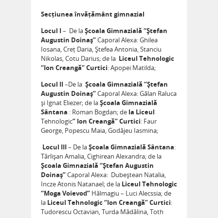
Secțiunea învățământ gimnazial
Locul I
– De la
Școala Gimnazială “Ștefan
Augustin Doinaș”
Caporal Alexa: Ghilea
Iosana, Creț Daria, Ștefea Antonia, Stanciu
Nikolas, Cotu Darius; de la
Liceul Tehnologic
“Ion Creangă” Curtici
: Apopei Matilda;
Locul II
–De la
Școala Gimnazială “Ștefan
Augustin Doinaș”
Caporal Alexa: Gălan Raluca
și Ignat Eliezer; de la
Școala Gimnazială
Sântana
: Roman Bogdan; de
la Liceul
Tehnologic
” Ion Creangă” Curtici
: Faur
George, Popescu Maia, Godăjeu Iasmina;
Locul III
– De la
Școala Gimnazială Sântana
:
Târlișan Amalia, Cighirean Alexandra; de la
Școala Gimnazială “Ștefan Augustin
Doinaș”
Caporal Alexa: Dubeștean Natalia,
Incze Atonis Natanael; de la
Liceul Tehnologic
“Moga Voievod”
Hălmagiu – Luci Alecssia; de
la
Liceul Tehnologic “Ion Creangă” Curtici
:
Tudorescu Octavian, Turda Mădălina, Toth