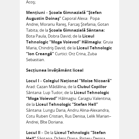
Acoș;
Mențiuni
–
Școala Gimnazială “Ștefan
Augustin Doinaș”
Caporal Alexa: Popa
Andrei, Morariu Rareș, Farcaș Ștefania, Gotan
Tabita; de la
Școala Gimnazială Sântana:
Bota Paula, Dobra David; de la
Liceul
Tehnologic “Moga Voievod” Hălmagiu
: Gruia
Maria, Chindriș David; de la
Liceul Tehnologic
“Ion Creangă”
Curtici: Orz Crina, Zuba
Sebastian.
Secțiunea învățământ liceal
Locul I
–
Colegiul Național “Moise Nicoară”
Arad: Cazan Mădălina; de la
Clubul Copiilor
Sântana: Lup Tudor; de la
Liceul Tehnologic
“Moga Voievod”
Hălmagiu: Caragiu Valentina;
de la
Liceul Tehnologic “Stefan Hell”
Sântana: Lungu Daria, Andru Alina-Alexandra,
Cotu Ruben Cristian, Rus Denisa, Lelik Marian–
Andrei, Bîte Doriana.
Locul II
– De la
Liceul Tehnologic “Stefan
Hell”
Sântana: Drăgoi Diana, Rișteiu Denisa