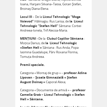
Ioana, Harșani Silvana–Taisia, Gotan Ștefan,
Broinaș Diana-Elena.
Locul III
– De la
Liceul Tehnologic “Moga
Voievod”
Hălmagiu: Rus Larisa; de
la Liceul
Tehnologic “Stefan Hell”
Sântana: Corbei
Andreea-Ionela, Trif Alecsia-Maria.
MENȚIUNI
–De la
Clubul Copiilor Sântana
:
Moțica Darius; de
la Liceul Tehnologic
«Stefan Hell »
Sântana : Rus Anda, Popa
Iasmina Guadalupe, Pârv Roxana Florina,
Tomuța Andreea.
Premii speciale.
Categoria « Montaj de grup » –
profesor Adina
Lipovan
–
Școala Gimnazială
« Ștefan
August Doinaș »
Caporal Alexa;
Categoria « Documente de arhivă » –
profesor
Camelia Grab
– Liceul Tehnologic « Stefan
Hell » Sântana.