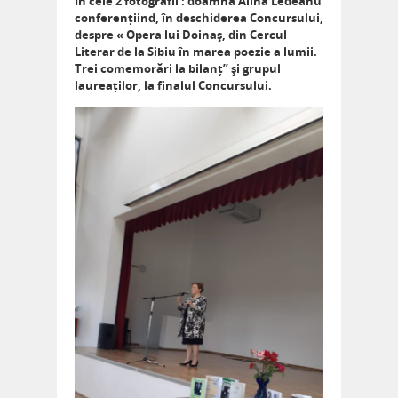
In cele 2 fotografii : doamna Alina Ledeanu
conferențiind, în deschiderea Concursului,
despre « Opera lui Doinaș, din Cercul
Literar de la Sibiu în marea poezie a lumii.
Trei comemorări la bilanț”
și grupul
laureaților, la finalul Concursului.