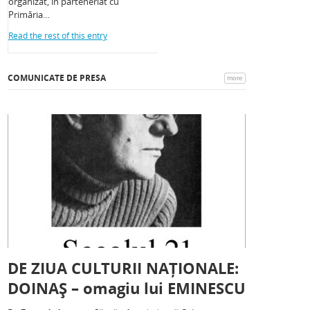
organizat, în parteneriat cu
Primăria…
Read the rest of this entry
COMUNICATE DE PRESA
more
DE ZIUA CULTURII NAȚIONALE:
DOINAȘ – omagiu lui EMINESCU