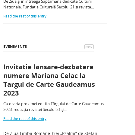
De Ziua și în întreaga Săptămâna dedicată Culturii
Naționale, Fundația Culturală Secolul 21 și revista…
Read the rest of this entry
EVENIMENTE
more
Invitatie lansare-dezbatere
numere Mariana Celac la
Targul de Carte Gaudeamus
2023
Cu ocazia proximei ediții a Târgului de Carte Gaudeamus
2023, redacția revistei Secolul 21 și…
Read the rest of this entry
De Ziua Limbii Române, trei „Psalmi” de Ștefan