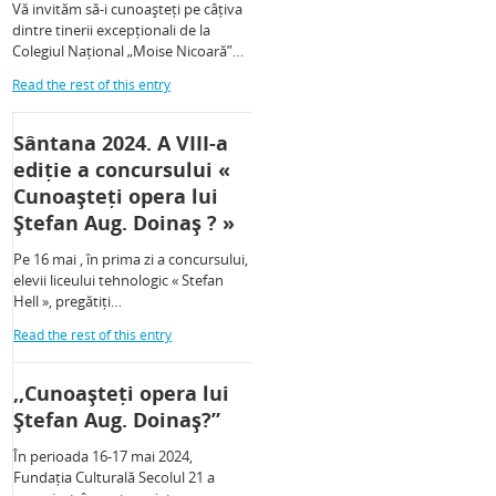
Vă invităm să-i cunoașteți pe câțiva
dintre tinerii excepționali de la
Colegiul Național „Moise Nicoară”…
Read the rest of this entry
Sântana 2024. A VIII-a
ediție a concursului «
Cunoașteți opera lui
Ștefan Aug. Doinaș ? »
Pe 16 mai , în prima zi a concursului,
elevii liceului tehnologic « Stefan
Hell », pregătiți…
Read the rest of this entry
,,Cunoașteți opera lui
Ștefan Aug. Doinaș?”
În perioada 16-17 mai 2024,
Fundația Culturală Secolul 21 a