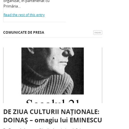
organizat, în parteneriat cu
Primăria…
Read the rest of this entry
COMUNICATE DE PRESA
more
DE ZIUA CULTURII NAȚIONALE:
DOINAȘ – omagiu lui EMINESCU