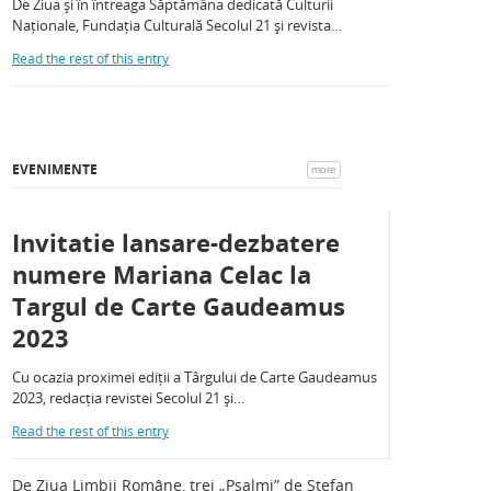
De Ziua și în întreaga Săptămâna dedicată Culturii
Naționale, Fundația Culturală Secolul 21 și revista…
Read the rest of this entry
EVENIMENTE
more
Invitatie lansare-dezbatere
numere Mariana Celac la
Targul de Carte Gaudeamus
2023
Cu ocazia proximei ediții a Târgului de Carte Gaudeamus
2023, redacția revistei Secolul 21 și…
Read the rest of this entry
De Ziua Limbii Române, trei „Psalmi” de Ștefan