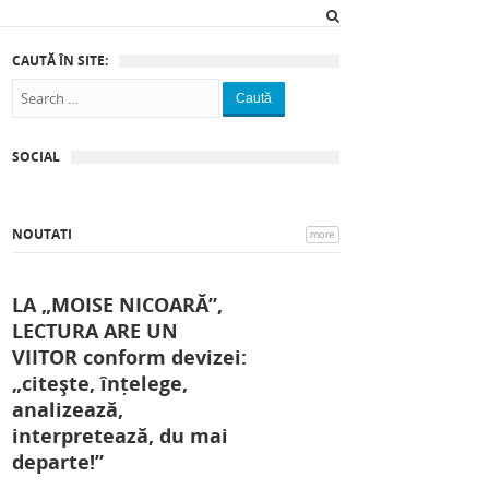
CAUTĂ ÎN SITE:
Caută
SOCIAL
NOUTATI
more
LA „MOISE NICOARĂ”,
LECTURA ARE UN
VIITOR conform devizei:
„citește, înțelege,
analizează,
interpretează, du mai
departe!”