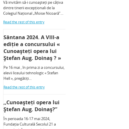
Vă invităm să-i cunoașteți pe câțiva
dintre tinerii excepționali de la
Colegiul Național „Moise Nicoară”…
Read the rest of this entry
Sântana 2024. A VIII-a
ediție a concursului «
Cunoașteți opera lui
Ștefan Aug. Doinaș ? »
Pe 16 mai , în prima zi a concursului,
elevii liceului tehnologic « Stefan
Hell », pregătiți…
Read the rest of this entry
,,Cunoașteți opera lui
Ștefan Aug. Doinaș?”
În perioada 16-17 mai 2024,
Fundația Culturală Secolul 21 a