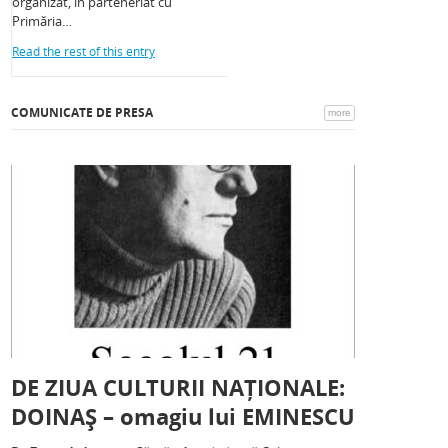
organizat, în parteneriat cu
Primăria…
Read the rest of this entry
COMUNICATE DE PRESA
more
DE ZIUA CULTURII NAȚIONALE:
DOINAȘ – omagiu lui EMINESCU