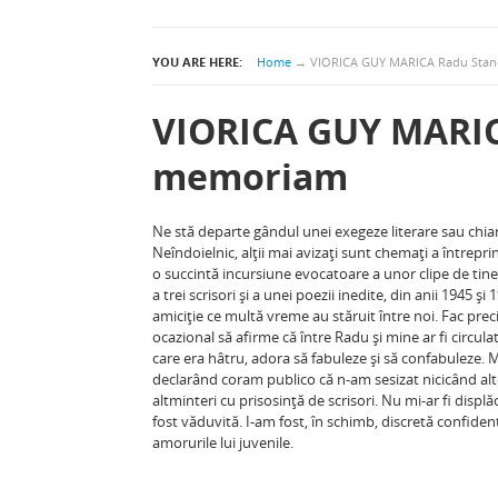
YOU ARE HERE:
Home
→
VIORICA GUY MARICA Radu Stan
VIORICA GUY MARIC
memoriam
Ne stă departe gândul unei exegeze literare sau chiar c
Neîndoielnic, alţii mai avizaţi sunt chemaţi a înt
o succintă incursiune evocatoare a unor clipe de ti
a trei scrisori şi a unei poezii inedite, din anii 1945 ş
amiciţie ce multă vreme au stăruit între noi. Fac prec
ocazional să afirme că între Radu şi mine ar fi circula
care era hâtru, adora să fabuleze şi să confabuleze. M
declarând coram publico că n-am sesizat nicicând alt
altminteri cu prisosinţă de scrisori. Nu mi-ar fi displ
fost văduvită. I-am fost, în schimb, discretă confide
amorurile lui juvenile.