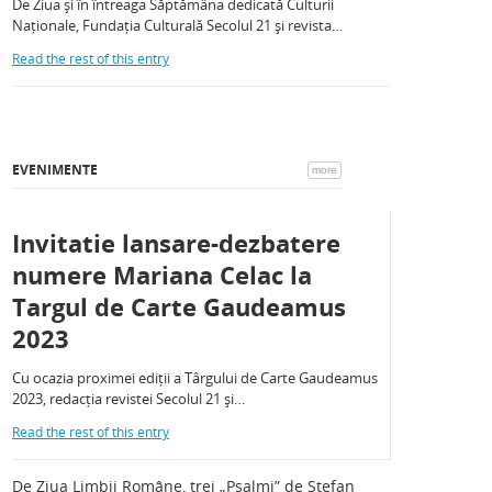
De Ziua și în întreaga Săptămâna dedicată Culturii
Naționale, Fundația Culturală Secolul 21 și revista…
Read the rest of this entry
EVENIMENTE
more
Invitatie lansare-dezbatere
numere Mariana Celac la
Targul de Carte Gaudeamus
2023
Cu ocazia proximei ediții a Târgului de Carte Gaudeamus
2023, redacția revistei Secolul 21 și…
Read the rest of this entry
De Ziua Limbii Române, trei „Psalmi” de Ștefan