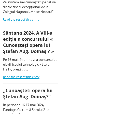
Vă invităm să-i cunoașteți pe câțiva
dintre tinerii excepționali de la
Colegiul Național „Moise Nicoară”…
Read the rest of this entry
Sântana 2024. A VIII-a
ediție a concursului «
Cunoașteți opera lui
Ștefan Aug. Doinaș ? »
Pe 16 mai , în prima zi a concursului,
elevii liceului tehnologic « Stefan
Hell », pregătiți…
Read the rest of this entry
,,Cunoașteți opera lui
Ștefan Aug. Doinaș?”
În perioada 16-17 mai 2024,
Fundația Culturală Secolul 21 a