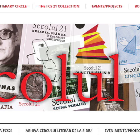
LITERARY CIRCLE
THE FCS 21 COLLECTION
EVENTS/PROJECTS
BO
A FCS21
ARHIVA CERCULUI LITERAR DE LA SIBIU
EVENIMENTE/PROIEC