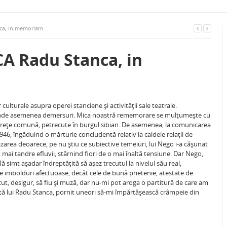
ca, in memoriam
A Radu Stanca, in
ulturale asupra operei stanciene şi activităţii sale teatrale.
reprinde asemenea demersuri. Mica noastră rememorare se mulţumeşte cu
nereţe comună, petrecute în burgul sibian. De asemenea, la comunicarea
i 1946, îngăduind o mărturie concludentă relativ la caldele relaţii de
izarea deoarece, pe nu ştiu ce subiective temeiuri, lui Nego i-a căşunat
t mai tandre efluvii, stârnind fiori de o mai înaltă tensiune. Dar Nego,
ă simt aşadar îndreptăţită să aşez trecutul la nivelul său real,
e imbolduri afectuoase, decât cele de bună prietenie, atestate de
ăcut, desigur, să fiu şi muză, dar nu-mi pot aroga o partitură de care am
ntă lui Radu Stanca, pornit uneori să-mi împărtăşească crâmpeie din