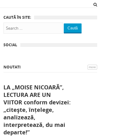
CAUTĂ ÎN SITE:
Caută
SOCIAL
NOUTATI
more
LA „MOISE NICOARĂ”,
LECTURA ARE UN
VIITOR conform devizei:
„citește, înțelege,
analizează,
interpretează, du mai
departe!”