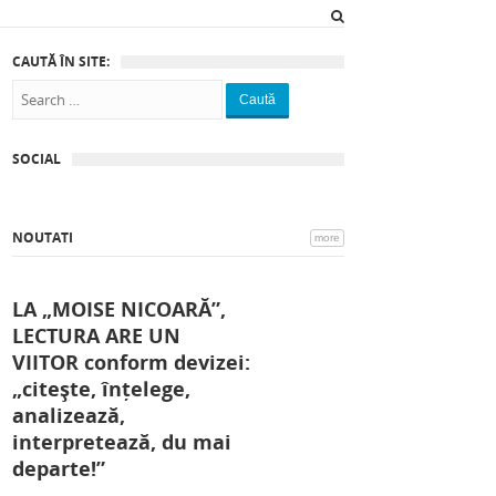
CAUTĂ ÎN SITE:
Caută
SOCIAL
NOUTATI
more
LA „MOISE NICOARĂ”,
LECTURA ARE UN
VIITOR conform devizei:
„citește, înțelege,
analizează,
interpretează, du mai
departe!”