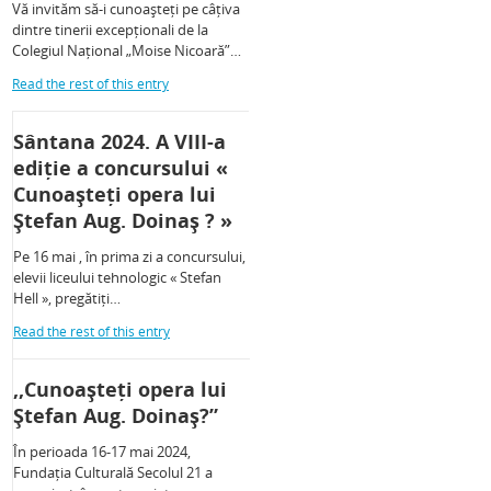
Vă invităm să-i cunoașteți pe câțiva
dintre tinerii excepționali de la
Colegiul Național „Moise Nicoară”…
Read the rest of this entry
Sântana 2024. A VIII-a
ediție a concursului «
Cunoașteți opera lui
Ștefan Aug. Doinaș ? »
Pe 16 mai , în prima zi a concursului,
elevii liceului tehnologic « Stefan
Hell », pregătiți…
Read the rest of this entry
,,Cunoașteți opera lui
Ștefan Aug. Doinaș?”
În perioada 16-17 mai 2024,
Fundația Culturală Secolul 21 a