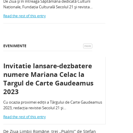
De Ziua și în întreaga Săptămâna dedicată Culturii
Naționale, Fundația Culturală Secolul 21 și revista…
Read the rest of this entry
EVENIMENTE
more
Invitatie lansare-dezbatere
numere Mariana Celac la
Targul de Carte Gaudeamus
2023
Cu ocazia proximei ediții a Târgului de Carte Gaudeamus
2023, redacția revistei Secolul 21 și…
Read the rest of this entry
De Ziua Limbii Române, trei „Psalmi” de Ștefan