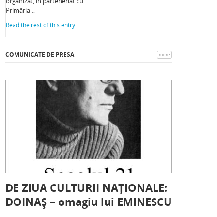
organizat, în parteneriat cu
Primăria…
Read the rest of this entry
COMUNICATE DE PRESA
more
DE ZIUA CULTURII NAȚIONALE:
DOINAȘ – omagiu lui EMINESCU