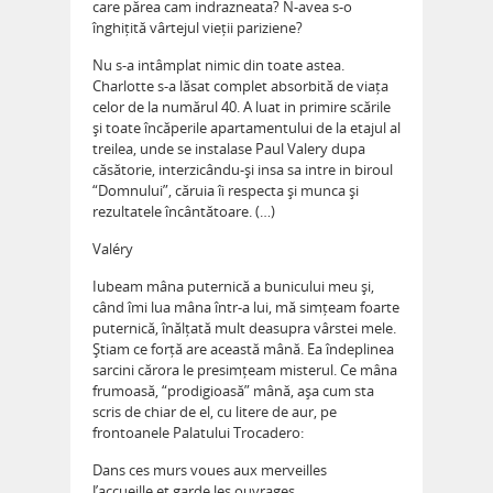
care părea cam indrazneata? N-avea s-o
înghițită vârtejul vieții pariziene?
Nu s-a intâmplat nimic din toate astea.
Charlotte s-a lăsat complet absorbită de viața
celor de la numărul 40. A luat in primire scările
și toate încăperile apartamentului de la etajul al
treilea, unde se instalase Paul Valery dupa
căsătorie, interzicându-și insa sa intre in biroul
“Domnului”, căruia îi respecta și munca și
rezultatele încântătoare. (…)
Valéry
Iubeam mâna puternică a bunicului meu și,
când îmi lua mâna într-a lui, mă simțeam foarte
puternică, înălțată mult deasupra vârstei mele.
Știam ce forță are această mână. Ea îndeplinea
sarcini cărora le presimțeam misterul. Ce mâna
frumoasă, “prodigioasă” mână, așa cum sta
scris de chiar de el, cu litere de aur, pe
frontoanele Palatului Trocadero:
Dans ces murs voues aux merveilles
J’accueille et garde les ouvrages