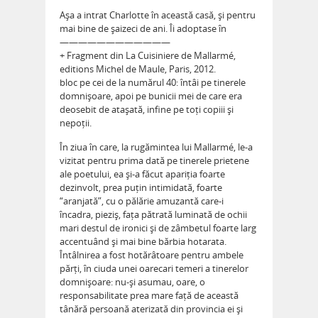
Așa a intrat Charlotte în această casă, și pentru
mai bine de șaizeci de ani. Îi adoptase în
————————————
+ Fragment din La Cuisiniere de Mallarmé,
editions Michel de Maule, Paris, 2012.
bloc pe cei de la numărul 40: întâi pe tinerele
domnișoare, apoi pe bunicii mei de care era
deosebit de atașată, infine pe toți copiii și
nepoții.
În ziua în care, la rugămintea lui Mallarmé, le-a
vizitat pentru prima dată pe tinerele prietene
ale poetului, ea și-a făcut apariția foarte
dezinvolt, prea puțin intimidată, foarte
“aranjată”, cu o pălărie amuzantă care-i
încadra, pieziș, fața pătrată luminată de ochii
mari destul de ironici și de zâmbetul foarte larg
accentuând și mai bine bărbia hotarata.
Întâlnirea a fost hotărâtoare pentru ambele
părți, în ciuda unei oarecari temeri a tinerelor
domnișoare: nu-și asumau, oare, o
responsabilitate prea mare față de această
tânără persoană aterizată din provincia ei și