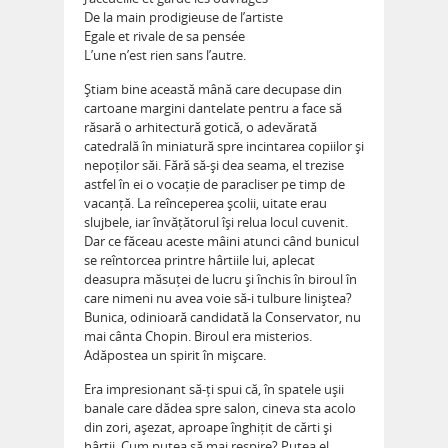
De la main prodigieuse de l’artiste
Egale et rivale de sa pensée
L’une n’est rien sans l’autre.
Știam bine această mână care decupase din
cartoane margini dantelate pentru a face să
răsară o arhitectură gotică, o adevărată
catedrală în miniatură spre incintarea copiilor și
nepoților săi. Fără să-și dea seama, el trezise
astfel în ei o vocație de paracliser pe timp de
vacanță. La reînceperea școlii, uitate erau
slujbele, iar învățătorul își relua locul cuvenit.
Dar ce făceau aceste mâini atunci când bunicul
se reîntorcea printre hârtiile lui, aplecat
deasupra măsuței de lucru și închis în biroul în
care nimeni nu avea voie să-i tulbure liniștea?
Bunica, odinioară candidată la Conservator, nu
mai cânta Chopin. Biroul era misterios.
Adăpostea un spirit în mișcare.
Era impresionant să-ți spui că, în spatele ușii
banale care dădea spre salon, cineva sta acolo
din zori, așezat, aproape înghițit de cărti și
hârtii. Cum putea să mai respire? Putea el