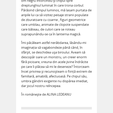
om negru întorcindu-și chipul spre
dreptunghiul luminat în care trona corbul.
Părăsind câmpul luminos, mă lasam purtata de
aripile lui ca să vizitez peisaje stranii populate
de zburatoare cu coarne , figuri geometrice
care umblau, animate de clopote suspendate
care băteau, de culori care se roteau
suprapunându-se ca în lanterna magică.
Îmi păcăleam astfel nerăbdarea, lăsându-mi
imaginația să vagabondeze până când, în
sfârșit, se deschidea ușa biroului. Aveam să
descopăr oare un monstru, un creier enorm
fără picioare, vreuna din acele jivine îndrăcite
pe care îi plăcea să mi le deseneze? Întorceam
încet privirea și recunoșteam o ființă extrem de
familiară, amabilă, afectuoasă. Pe chipul său,
umbra gândirii exigente nu dispărea imediat,
dar jocul nostru reîncepea.
În românește de ALINA LEDEANU