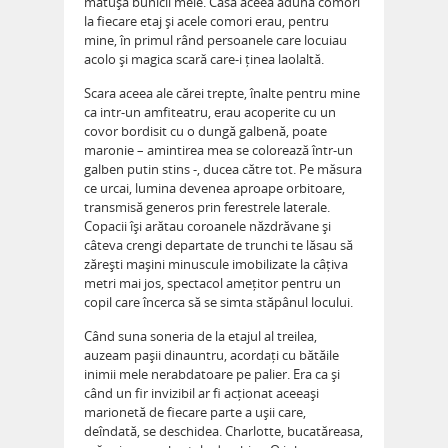
mătușa bunicii mele. Casa aceea aduna comori
la fiecare etaj și acele comori erau, pentru
mine, în primul rând persoanele care locuiau
acolo și magica scară care-i ținea laolaltă.
Scara aceea ale cărei trepte, înalte pentru mine
ca intr-un amfiteatru, erau acoperite cu un
covor bordisit cu o dungă galbenă, poate
maronie – amintirea mea se colorează într-un
galben putin stins -, ducea către tot. Pe măsura
ce urcai, lumina devenea aproape orbitoare,
transmisă generos prin ferestrele laterale.
Copacii își arătau coroanele năzdrăvane și
câteva crengi departate de trunchi te lăsau să
zărești mașini minuscule imobilizate la câțiva
metri mai jos, spectacol amețitor pentru un
copil care încerca să se simta stăpânul locului.
Când suna soneria de la etajul al treilea,
auzeam pașii dinauntru, acordați cu bătăile
inimii mele nerabdatoare pe palier. Era ca și
când un fir invizibil ar fi acționat aceeași
marionetă de fiecare parte a ușii care,
deîndată, se deschidea. Charlotte, bucatăreasa,