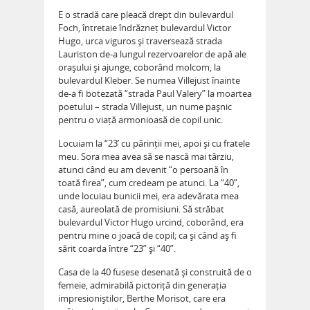
E o stradă care pleacă drept din bulevardul
Foch, întretaie îndrăzneț bulevardul Victor
Hugo, urca viguros și traversează strada
Lauriston de-a lungul rezervoarelor de apă ale
orașului și ajunge, coborând molcom, la
bulevardul Kleber. Se numea Villejust înainte
de-a fi botezată “strada Paul Valery” la moartea
poetului – strada Villejust, un nume pașnic
pentru o viață armonioasă de copil unic.
Locuiam la “23’ cu părinții mei, apoi și cu fratele
meu. Sora mea avea să se nască mai târziu,
atunci când eu am devenit “o persoană în
toată firea”, cum credeam pe atunci. La “40”,
unde locuiau bunicii mei, era adevărata mea
casă, aureolată de promisiuni. Să străbat
bulevardul Victor Hugo urcind, coborând, era
pentru mine o joacă de copil; ca și când aș fi
sărit coarda între “23” și “40”.
Casa de la 40 fusese desenată și construită de o
femeie, admirabilă pictoriță din generația
impresioniștilor, Berthe Morisot, care era