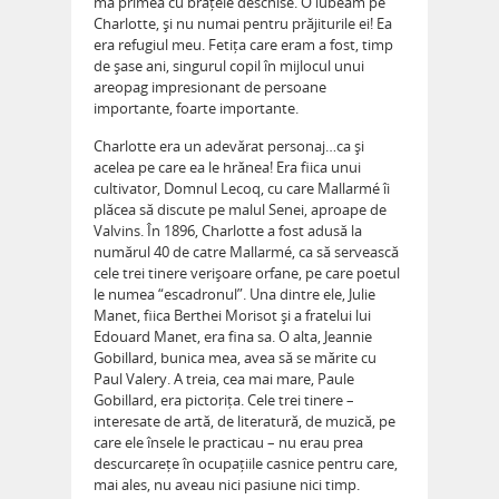
mă primea cu brațele deschise. O iubeam pe
Charlotte, și nu numai pentru prăjiturile ei! Ea
era refugiul meu. Fetița care eram a fost, timp
de șase ani, singurul copil în mijlocul unui
areopag impresionant de persoane
importante, foarte importante.
Charlotte era un adevărat personaj…ca și
acelea pe care ea le hrănea! Era fiica unui
cultivator, Domnul Lecoq, cu care Mallarmé îi
plăcea să discute pe malul Senei, aproape de
Valvins. În 1896, Charlotte a fost adusă la
numărul 40 de catre Mallarmé, ca să servească
cele trei tinere verișoare orfane, pe care poetul
le numea “escadronul”. Una dintre ele, Julie
Manet, fiica Berthei Morisot și a fratelui lui
Edouard Manet, era fina sa. O alta, Jeannie
Gobillard, bunica mea, avea să se mărite cu
Paul Valery. A treia, cea mai mare, Paule
Gobillard, era pictorița. Cele trei tinere –
interesate de artă, de literatură, de muzică, pe
care ele însele le practicau – nu erau prea
descurcarețe în ocupațiile casnice pentru care,
mai ales, nu aveau nici pasiune nici timp.