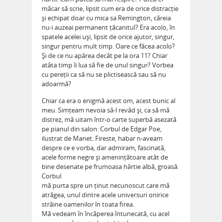
măcar să scrie, lipsit cum era de orice distracție
și echipat doar cu mica sa Remington, căreia
nu-i auzeai permanent țăcanitul? Era acolo, în
spatele acelei uși, lipsit de orice ajutor, singur,
singur pentru mult timp. Oare ce făcea acolo?
Și de ce nu apărea decât pe la ora 11? Chiar
atâta timp îi lua să fie de unul singur? Vorbea
cu pereții ca să nu se plictisească sau să nu
adoarmă?
Chiar ca era o enigmă acest om, acest bunic al
meu. Simțeam nevoia să-l revăd și, ca să mă
distrez, mă uitam într-o carte superbă asezată
pe pianul din salon: Corbul de Edgar Poe,
ilustrat de Manet. Fireste, habar n-aveam
despre ce e vorba, dar admiram, fascinată,
acele forme negre și amenințătoare atât de
bine desenate pe frumoasa hârtie albă, groasă.
Corbul
mă purta spre un ținut necunoscut care mă
atrăgea, unul dintre acele universuri onirice
străine oamenilor în toata firea.
Mă vedeam în încăperea întunecată, cu acel