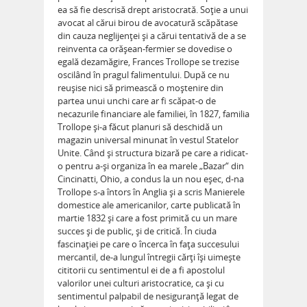
ea să fie descrisă drept aristocrată. Soţie a unui
avocat al cărui birou de avocatură scăpătase
din cauza neglijenţei şi a cărui tentativă de a se
reinventa ca orăşean-fermier se dovedise o
egală dezamăgire, Frances Trollope se trezise
oscilând în pragul falimentului. După ce nu
reuşise nici să primească o moştenire din
partea unui unchi care ar fi scăpat-o de
necazurile financiare ale familiei, în 1827, familia
Trollope şi-a făcut planuri să deschidă un
magazin universal minunat în vestul Statelor
Unite. Când şi structura bizară pe care a ridicat-
o pentru a-şi organiza în ea marele „Bazar“ din
Cincinatti, Ohio, a condus la un nou eşec, d-na
Trollope s-a întors în Anglia şi a scris Manierele
domestice ale americanilor, carte publicată în
martie 1832 şi care a fost primită cu un mare
succes şi de public, şi de critică. În ciuda
fascinaţiei pe care o încerca în faţa succesului
mercantil, de-a lungul întregii cărţi îşi uimeşte
cititorii cu sentimentul ei de a fi apostolul
valorilor unei culturi aristocratice, ca şi cu
sentimentul palpabil de nesiguranţă legat de