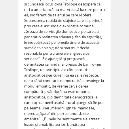
şi cunoască locul, d-na Trollope descoperă că
nici o americancă nu mai vrea să lucreze pentru
ea, indiferent de salariul pe care i-l oferă.
Succesiunea rapidă de slujnice care se perindă
prin casa ei ascunde o explicaţie comună:
„Groaza de servituţile domestice, pe care au
generat-o realitatea sclaviei şi fabula egalităţii,
le îndepărtează pe femeile tinere de această
sursă de venit sigură şi mai mult decât
rezonabilă pentru tinerele englezoaice
serioase“ . Ele ajung să-şi preţuiască
demnitatea ca fiind mai presus de banii d-nei
Trollope, un principiu ale cărui ecouri
aristocratice s-ar cuveni ca ea să le respecte,
dar a cărui conotaţie democratică o respinge la
modul empatic, de vreme ce valoarea
cumpărată şi vândută nu este onoarea
aristocratică, ci o demnitate democratică la
care toţi oamenii aspiră. Totul ajunge să fie pus
pe seama unei „mândrii jignite, mânioase,
mereu aţâţate“ din partea unor „biete
amărâte“ . „Bunele lor sentimente s-au trezit
lezate şi amabilitatea lor, bunătatea