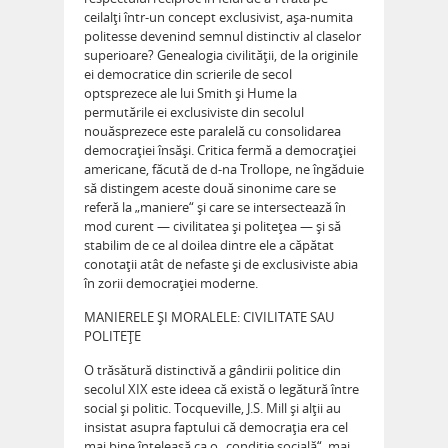
ceilalţi într-un concept exclusivist, aşa-numita
politesse devenind semnul distinctiv al claselor
superioare? Genealogia civilităţii, de la originile
ei democratice din scrierile de secol
optsprezece ale lui Smith şi Hume la
permutările ei exclusiviste din secolul
nouăsprezece este paralelă cu consolidarea
democraţiei însăşi. Critica fermă a democraţiei
americane, făcută de d-na Trollope, ne îngăduie
să distingem aceste două sinonime care se
referă la „maniere“ şi care se intersectează în
mod curent — civilitatea şi politeţea — şi să
stabilim de ce al doilea dintre ele a căpătat
conotaţii atât de nefaste şi de exclusiviste abia
în zorii democraţiei moderne.
MANIERELE ŞI MORALELE: CIVILITATE SAU
POLITEŢE
O trăsătură distinctivă a gândirii politice din
secolul XIX este ideea că există o legătură între
social şi politic. Tocqueville, J.S. Mill şi alţii au
insistat asupra faptului că democraţia era cel
mai bine înţeleasă ca o „condiţie socială“, mai