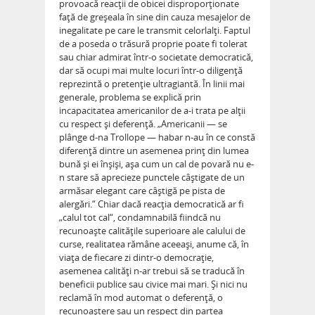
provoacă reacţii de obicei disproporţionate
faţă de greşeala în sine din cauza mesajelor de
inegalitate pe care le transmit celorlalţi. Faptul
de a poseda o trăsură proprie poate fi tolerat
sau chiar admirat într-o societate democratică,
dar să ocupi mai multe locuri într-o diligenţă
reprezintă o pretenţie ultragiantă. În linii mai
generale, problema se explică prin
incapacitatea americanilor de a-i trata pe alţii
cu respect şi deferenţă. „Americanii — se
plânge d-na Trollope — habar n-au în ce constă
diferenţă dintre un asemenea prinţ din lumea
bună şi ei înşişi, aşa cum un cal de povară nu e-
n stare să aprecieze punctele câştigate de un
armăsar elegant care câştigă pe pista de
alergări.“ Chiar dacă reacţia democratică ar fi
„calul tot cal“, condamnabilă fiindcă nu
recunoaşte calităţile superioare ale calului de
curse, realitatea rămâne aceeaşi, anume că, în
viaţa de fiecare zi dintr-o democraţie,
asemenea calităţi n-ar trebui să se traducă în
beneficii publice sau civice mai mari. Şi nici nu
reclamă în mod automat o deferenţă, o
recunoaştere sau un respect din partea