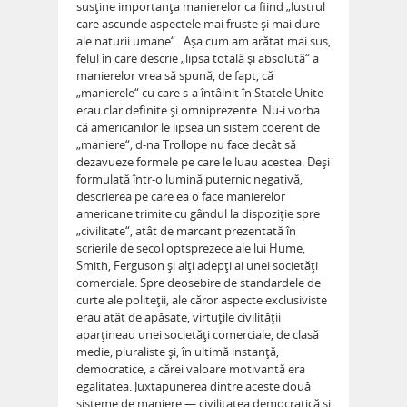
susţine importanţa manierelor ca fiind „lustrul
care ascunde aspectele mai fruste şi mai dure
ale naturii umane“ . Aşa cum am arătat mai sus,
felul în care descrie „lipsa totală şi absolută“ a
manierelor vrea să spună, de fapt, că
„manierele“ cu care s-a întâlnit în Statele Unite
erau clar definite şi omniprezente. Nu-i vorba
că americanilor le lipsea un sistem coerent de
„maniere“; d-na Trollope nu face decât să
dezavueze formele pe care le luau acestea. Deşi
formulată într-o lumină puternic negativă,
descrierea pe care ea o face manierelor
americane trimite cu gândul la dispoziţie spre
„civilitate“, atât de marcant prezentată în
scrierile de secol optsprezece ale lui Hume,
Smith, Ferguson şi alţi adepţi ai unei societăţi
comerciale. Spre deosebire de standardele de
curte ale politeţii, ale căror aspecte exclusiviste
erau atât de apăsate, virtuţile civilităţii
aparţineau unei societăţi comerciale, de clasă
medie, pluraliste şi, în ultimă instanţă,
democratice, a cărei valoare motivantă era
egalitatea. Juxtapunerea dintre aceste două
sisteme de maniere — civilitatea democratică şi