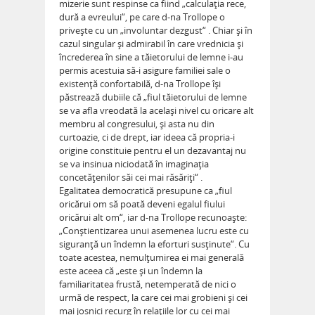
mizerie sunt respinse ca fiind „calculaţia rece,
dură a evreului“, pe care d-na Trollope o
priveşte cu un „involuntar dezgust“ . Chiar şi în
cazul singular şi admirabil în care vrednicia şi
încrederea în sine a tăietorului de lemne i-au
permis acestuia să-i asigure familiei sale o
existenţă confortabilă, d-na Trollope îşi
păstrează dubiile că „fiul tăietorului de lemne
se va afla vreodată la acelaşi nivel cu oricare alt
membru al congresului, şi asta nu din
curtoazie, ci de drept, iar ideea că propria-i
origine constituie pentru el un dezavantaj nu
se va insinua niciodată în imaginaţia
concetăţenilor săi cei mai răsăriţi“ .
Egalitatea democratică presupune ca „fiul
oricărui om să poată deveni egalul fiului
oricărui alt om“, iar d-na Trollope recunoaşte:
„Conştientizarea unui asemenea lucru este cu
siguranţă un îndemn la eforturi susţinute“. Cu
toate acestea, nemulţumirea ei mai generală
este aceea că „este şi un îndemn la
familiaritatea frustă, netemperată de nici o
urmă de respect, la care cei mai grobieni şi cei
mai josnici recurg în relaţiile lor cu cei mai