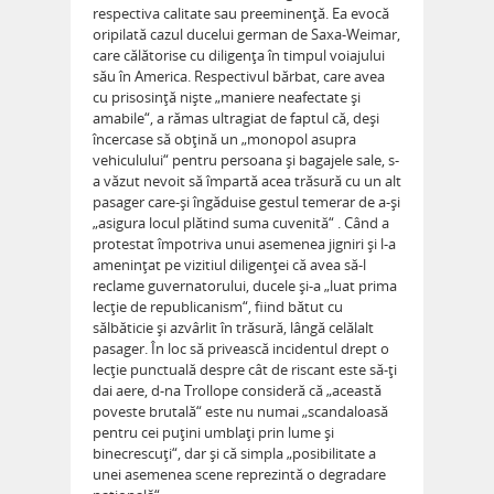
respectiva calitate sau preeminenţă. Ea evocă
oripilată cazul ducelui german de Saxa-Weimar,
care călătorise cu diligenţa în timpul voiajului
său în America. Respectivul bărbat, care avea
cu prisosinţă nişte „maniere neafectate şi
amabile“, a rămas ultragiat de faptul că, deşi
încercase să obţină un „monopol asupra
vehiculului“ pentru persoana şi bagajele sale, s-
a văzut nevoit să împartă acea trăsură cu un alt
pasager care-şi îngăduise gestul temerar de a-şi
„asigura locul plătind suma cuvenită“ . Când a
protestat împotriva unui asemenea jigniri şi l-a
ameninţat pe vizitiul diligenţei că avea să-l
reclame guvernatorului, ducele şi-a „luat prima
lecţie de republicanism“, fiind bătut cu
sălbăticie şi azvârlit în trăsură, lângă celălalt
pasager. În loc să privească incidentul drept o
lecţie punctuală despre cât de riscant este să-ţi
dai aere, d-na Trollope consideră că „această
poveste brutală“ este nu numai „scandaloasă
pentru cei puţini umblaţi prin lume şi
binecrescuţi“, dar şi că simpla „posibilitate a
unei asemenea scene reprezintă o degradare