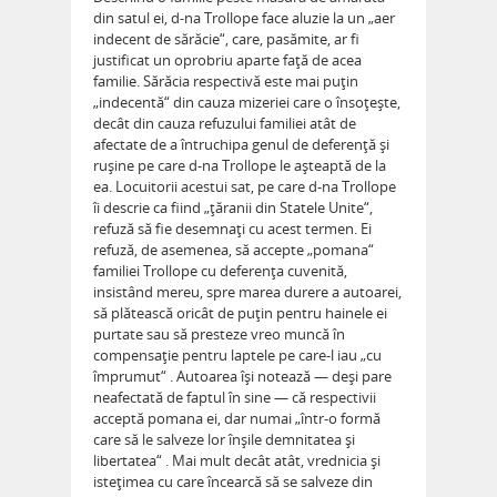
din satul ei, d-na Trollope face aluzie la un „aer
indecent de sărăcie“, care, pasămite, ar fi
justificat un oprobriu aparte faţă de acea
familie. Sărăcia respectivă este mai puţin
„indecentă“ din cauza mizeriei care o însoţeşte,
decât din cauza refuzului familiei atât de
afectate de a întruchipa genul de deferenţă şi
ruşine pe care d-na Trollope le aşteaptă de la
ea. Locuitorii acestui sat, pe care d-na Trollope
îi descrie ca fiind „ţăranii din Statele Unite“,
refuză să fie desemnaţi cu acest termen. Ei
refuză, de asemenea, să accepte „pomana“
familiei Trollope cu deferenţa cuvenită,
insistând mereu, spre marea durere a autoarei,
să plătească oricât de puţin pentru hainele ei
purtate sau să presteze vreo muncă în
compensaţie pentru laptele pe care-l iau „cu
împrumut“ . Autoarea îşi notează — deşi pare
neafectată de faptul în sine — că respectivii
acceptă pomana ei, dar numai „într-o formă
care să le salveze lor înşile demnitatea şi
libertatea“ . Mai mult decât atât, vrednicia şi
isteţimea cu care încearcă să se salveze din