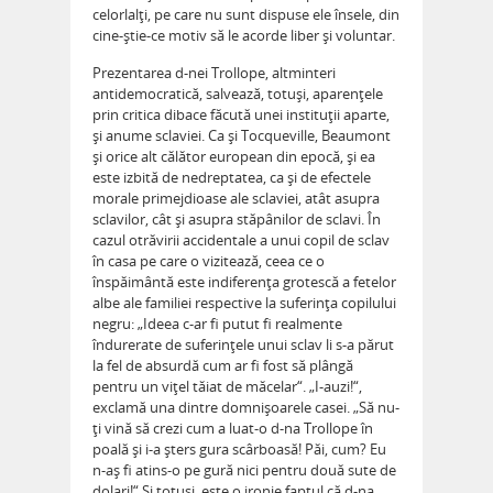
celorlalţi, pe care nu sunt dispuse ele însele, din
cine-ştie-ce motiv să le acorde liber şi voluntar.
Prezentarea d-nei Trollope, altminteri
antidemocratică, salvează, totuşi, aparenţele
prin critica dibace făcută unei instituţii aparte,
şi anume sclaviei. Ca şi Tocqueville, Beaumont
și orice alt călător european din epocă, şi ea
este izbită de nedreptatea, ca şi de efectele
morale primejdioase ale sclaviei, atât asupra
sclavilor, cât şi asupra stăpânilor de sclavi. În
cazul otrăvirii accidentale a unui copil de sclav
în casa pe care o vizitează, ceea ce o
înspăimântă este indiferenţa grotescă a fetelor
albe ale familiei respective la suferinţa copilului
negru: „Ideea c-ar fi putut fi realmente
îndurerate de suferinţele unui sclav li s-a părut
la fel de absurdă cum ar fi fost să plângă
pentru un viţel tăiat de măcelar“. „I-auzi!“,
exclamă una dintre domnişoarele casei. „Să nu-
ţi vină să crezi cum a luat-o d-na Trollope în
poală şi i-a şters gura scârboasă! Păi, cum? Eu
n-aş fi atins-o pe gură nici pentru două sute de
dolari!“ Şi totuşi, este o ironie faptul că d-na