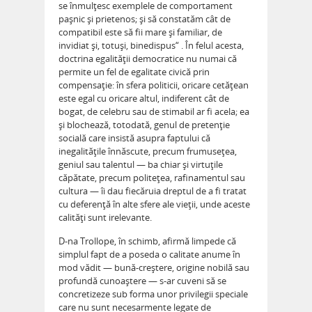
se înmulţesc exemplele de comportament
paşnic şi prietenos; şi să constatăm cât de
compatibil este să fii mare şi familiar, de
invidiat şi, totuşi, binedispus“ . În felul acesta,
doctrina egalităţii democratice nu numai că
permite un fel de egalitate civică prin
compensaţie: în sfera politicii, oricare cetăţean
este egal cu oricare altul, indiferent cât de
bogat, de celebru sau de stimabil ar fi acela; ea
şi blochează, totodată, genul de pretenţie
socială care insistă asupra faptului că
inegalităţile înnăscute, precum frumuseţea,
geniul sau talentul — ba chiar şi virtuţile
căpătate, precum politeţea, rafinamentul sau
cultura — îi dau fiecăruia dreptul de a fi tratat
cu deferenţă în alte sfere ale vieţii, unde aceste
calităţi sunt irelevante.
D-na Trollope, în schimb, afirmă limpede că
simplul fapt de a poseda o calitate anume în
mod vădit — bună-creştere, origine nobilă sau
profundă cunoaştere — s-ar cuveni să se
concretizeze sub forma unor privilegii speciale
care nu sunt necesarmente legate de