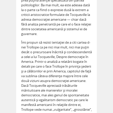
prea puţină atenţie specializată din partea
politologilor. Ba mai mult, ea este adesea dată
la o parte ca fiind o expresie dusă la extrem a
criticii aristocratice formulate de Tocqueville la
adresa democraţiei americane — chiar dacă
fără analiza penetrantă pe care el o face relaţiei
dintre societatea americană şi sistemul ei de
guvernare.
Îmi propun să rezist tentaţiei de a citi cartea d-
nei Trollope ca pe nici mai mult, nici mai puţin
decât o precursoare înăcrită şi condescendentă
a celei a lui Tocqueville, Despre democraţie în
America. Printr-o analiză a relatării bogate în
detalii pe care o face Trollope în privinţa şederii
şi a călătoriilor ei prin America, capitolul de faţă
va sublinia câteva diferenţe majore între cele
două viziuni asupra democraţiei americane.
Dacă Tocqueville apreciază trăsăturile
mântuitoare ale manierelor şi moralei
democratice, mai ales genul de spontaneitate
autentică şi egalitarism democratic pe care le
manifestă americanii în relaţiile dintre ei,
Trollope vede numai „vulgaritate“, „grosolănie“,