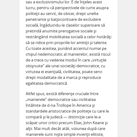
sau a exclusivismului lor. E de înţeles acest
lucru, pentru că perspectivele de curte asupra
politeţii au servit, de obicei, drept unelte
penetrante şi batjocoritoare de excludere
socială, îngăduindu-le claselor superioare să
pretindă anumite prerogative sociale şi
restrângând mobilitatea socială a celor hotărâţi
să se ridice prin propriile lor ambiţii şi talente.
Cu toate acestea, punând accentul numai pe
chipul nedemocratic al manierelor, există riscul
de a trece cu vederea modul în care „virtuţile
obişnuite“ ale unei societăţi democratice, cu
virtutea ei esenţială, civilitatea, poate servi
drept modalitate de a marca şi reproduce
egalitatea democratică.
Altfel spus, există diferenţe cruciale între
„manierele“ democratice sau civilitatea
întâlnite de d-na Trollope în America şi
standardele aristocratice de politeţe cu care le
compară şi le judecă — distincţie care le-a
scăpat unor critici precum Elias, John Keane şi
alţii. Mai mult decât atât, viziunea după care
manierele sunt nişte simple invenţii elitiste,