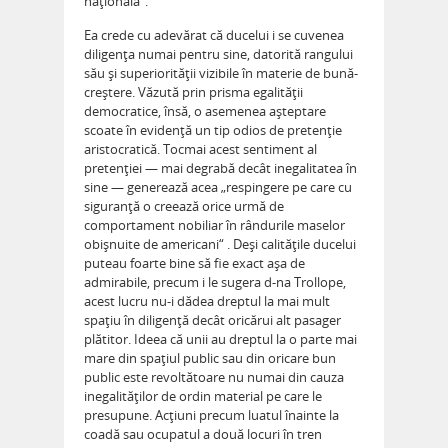
naţională“.
Ea crede cu adevărat că ducelui i se cuvenea
diligenţa numai pentru sine, datorită rangului
său şi superiorităţii vizibile în materie de bună-
creştere. Văzută prin prisma egalităţii
democratice, însă, o asemenea aşteptare
scoate în evidenţă un tip odios de pretenţie
aristocratică. Tocmai acest sentiment al
pretenţiei — mai degrabă decât inegalitatea în
sine — generează acea „respingere pe care cu
siguranţă o creează orice urmă de
comportament nobiliar în rândurile maselor
obişnuite de americani“ . Deşi calităţile ducelui
puteau foarte bine să fie exact aşa de
admirabile, precum i le sugera d-na Trollope,
acest lucru nu-i dădea dreptul la mai mult
spaţiu în diligenţă decât oricărui alt pasager
plătitor. Ideea că unii au dreptul la o parte mai
mare din spaţiul public sau din oricare bun
public este revoltătoare nu numai din cauza
inegalităţilor de ordin material pe care le
presupune. Acţiuni precum luatul înainte la
coadă sau ocupatul a două locuri în tren