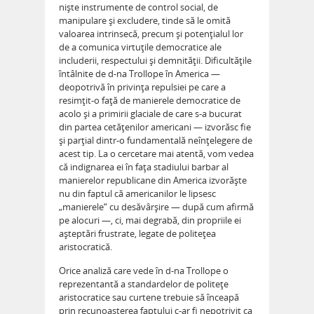
nişte instrumente de control social, de
manipulare şi excludere, tinde să le omită
valoarea intrinsecă, precum şi potenţialul lor
de a comunica virtuţile democratice ale
includerii, respectului şi demnităţii. Dificultăţile
întâlnite de d-na Trollope în America —
deopotrivă în privinţa repulsiei pe care a
resimţit-o faţă de manierele democratice de
acolo şi a primirii glaciale de care s-a bucurat
din partea cetăţenilor americani — izvorăsc fie
şi parţial dintr-o fundamentală neînţelegere de
acest tip. La o cercetare mai atentă, vom vedea
că indignarea ei în faţa stadiului barbar al
manierelor republicane din America izvorăşte
nu din faptul că americanilor le lipsesc
„manierele“ cu desăvârşire — după cum afirmă
pe alocuri —, ci, mai degrabă, din propriile ei
aşteptări frustrate, legate de politeţea
aristocratică.
Orice analiză care vede în d-na Trollope o
reprezentantă a standardelor de politeţe
aristocratice sau curtene trebuie să înceapă
prin recunoaşterea faptului c-ar fi nepotrivit ca