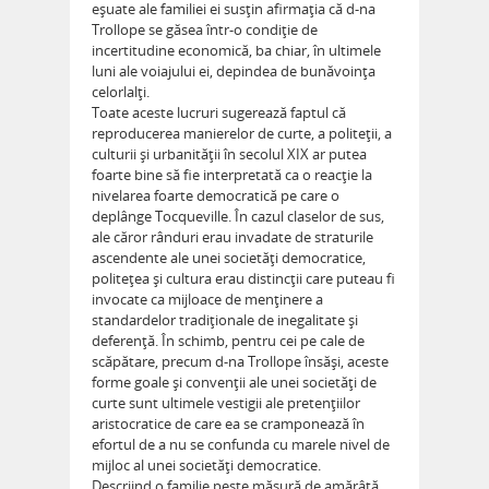
eşuate ale familiei ei susţin afirmaţia că d-na
Trollope se găsea într-o condiţie de
incertitudine economică, ba chiar, în ultimele
luni ale voiajului ei, depindea de bunăvoinţa
celorlalţi.
Toate aceste lucruri sugerează faptul că
reproducerea manierelor de curte, a politeţii, a
culturii şi urbanităţii în secolul XIX ar putea
foarte bine să fie interpretată ca o reacţie la
nivelarea foarte democratică pe care o
deplânge Tocqueville. În cazul claselor de sus,
ale căror rânduri erau invadate de straturile
ascendente ale unei societăţi democratice,
politeţea şi cultura erau distincţii care puteau fi
invocate ca mijloace de menţinere a
standardelor tradiţionale de inegalitate şi
deferenţă. În schimb, pentru cei pe cale de
scăpătare, precum d-na Trollope însăşi, aceste
forme goale şi convenţii ale unei societăţi de
curte sunt ultimele vestigii ale pretenţiilor
aristocratice de care ea se cramponează în
efortul de a nu se confunda cu marele nivel de
mijloc al unei societăţi democratice.
Descriind o familie peste măsură de amărâtă