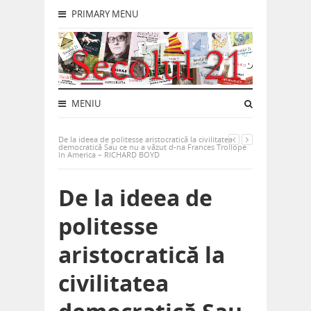
PRIMARY MENU
MENIU
De la ideea de politesse aristocratică la civilitatea
democratică Sau ce nu a văzut d-na Frances Trollope
în America – RICHARD BOYD
De la ideea de
politesse
aristocratică la
civilitatea