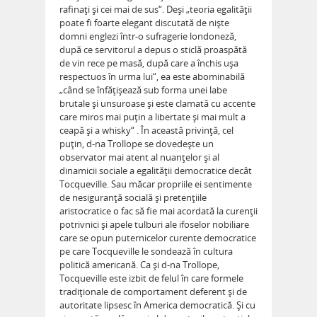
rafinaţi şi cei mai de sus“. Deşi „teoria egalităţii
poate fi foarte elegant discutată de nişte
domni englezi într-o sufragerie londoneză,
după ce servitorul a depus o sticlă proaspătă
de vin rece pe masă, după care a închis uşa
respectuos în urma lui“, ea este abominabilă
„când se înfăţişează sub forma unei labe
brutale şi unsuroase şi este clamată cu accente
care miros mai puţin a libertate şi mai mult a
ceapă şi a whisky“ . În această privinţă, cel
puţin, d-na Trollope se dovedeşte un
observator mai atent al nuanţelor şi al
dinamicii sociale a egalităţii democratice decât
Tocqueville. Sau măcar propriile ei sentimente
de nesiguranţă socială şi pretenţiile
aristocratice o fac să fie mai acordată la curenţii
potrivnici şi apele tulburi ale ifoselor nobiliare
care se opun puternicelor curente democratice
pe care Tocqueville le sondează în cultura
politică americană. Ca şi d-na Trollope,
Tocqueville este izbit de felul în care formele
tradiţionale de comportament deferent şi de
autoritate lipsesc în America democratică. Şi cu