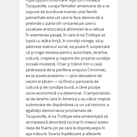
nişte opţiuni voluntare. Aşa cum notează
Tocqueville, curajul femeilor americane de a se
supune de bunăvoie tiraniei unei familii
patriarhale este cel care le face demne de a
pretinde o parte din onoarea pe care o
societate aristocratică altminteri le-o refuza.
În asemenea pasaje, în care d-na Trollope se
luptă cu atâta forţă, în condiţii vitrege, să-şi
păstreze statutul social, ea poate fi suspectată
că-şi trage obsesia pentru autoritate, ierarhie,
cultură, creştere şi naştere din propria condiţie
socială modestă. Chiar şi trăind într-o casă
ţărănească de la periferia oraşului Cincinnati,
ea se poate prezenta — spre deosebire de
vecinii ei ţărani — ca fiind o persoană de
cultură şi de condiţie bună, a cărei poziţie
socio-economică s-a deteriorat. Cramponându-
se de ierarhii care în America s-au văzut treptat
subminate de răspândirea ca un val tectonic a
egalităţii democratice proclamate de
Tocqueville, d-na Trollope este ameninţată să
se trezească absorbită tocmai în miezul acelor
clase de foarte jos pe care le dispreţuieşte în
aşa măsură. Soarta înşelătoare şi afacerile