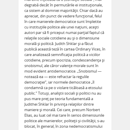
degrabă decât în permutările ei instituţionale,
ca sistem al domniei majorităţii. Chiar dacă au
apreciat, din punct de vedere funcţional, felul
în care manierele democratice sunt împletite
cu instituţiile politice ale unei naţiuni, aceşti
autori par să fi priceput numai parţial faptul că
relaţiile sociale cotidiene au şi o dimensiune
morală şi politică. Judith Shklar şi-a făcut
publică această teză în cartea Ordinary Vices, în
care analizează semnificaţia politică a viciilor
cotidiene, precum ipocrizia, condescendenţa şi
snobismul, ale căror valenţe morale sunt în
mod evident antidemocratice. „Snobismul —
notează ea — este refractar la regulile
democraţiei“, iar normele democratice „îl
condamnă ca pe o violare ticăloasă a etosului
public.“ Totuşi, analiştii sociali şi politici nu au
pus mare preţ pe teoria fundamentală a
Judithei Shklar în privinţa relaţiilor dintre
maniere şi morală. Cei care, precum Norbert
Elias, au luat cel mai tare în serios dimensiunile
politice ale manierelor, politeţii şi civilităţii, s-au
blocat, în general, în zona nedemocratismului