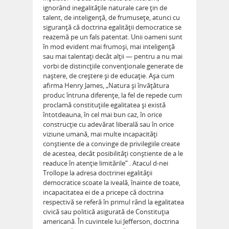
ignorând inegalităţile naturale care ţin de
talent, de inteligenţă, de frumuseţe, atunci cu
siguranţă că doctrina egalităţii democratice se
reazemă pe un fals patentat. Unii oameni sunt
în mod evident mai frumoşi, mai inteligenţă
sau mai talentaţi decât alţii — pentru a nu mai
vorbi de distincţiile convenţionale generate de
naştere, de creştere şi de educaţie. Aşa cum
afirma Henry James, „Natura şi învăţătura
produc întruna diferenţe, la fel de repede cum
proclamă constituţiile egalitatea şi există
întotdeauna, în cel mai bun caz, în orice
construcţie cu adevărat liberală sau în orice
viziune umană, mai multe incapacităţi
conştiente de a convinge de privilegiile create
de acestea, decât posibilităţi conştiente de a le
readuce în atenţie limitările“ . Atacul d-nei
Trollope la adresa doctrinei egalităţii
democratice scoate la iveală, înainte de toate,
incapacitatea ei de a pricepe că doctrina
respectivă se referă în primul rând la egalitatea
civică sau politică asigurată de Constituţia
americană. În cuvintele lui Jefferson, doctrina