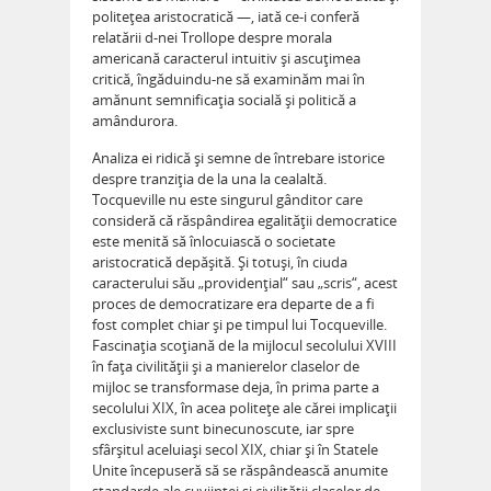
politeţea aristocratică —, iată ce-i conferă
relatării d-nei Trollope despre morala
americană caracterul intuitiv şi ascuţimea
critică, îngăduindu-ne să examinăm mai în
amănunt semnificaţia socială şi politică a
amândurora.
Analiza ei ridică şi semne de întrebare istorice
despre tranziţia de la una la cealaltă.
Tocqueville nu este singurul gânditor care
consideră că răspândirea egalităţii democratice
este menită să înlocuiască o societate
aristocratică depăşită. Şi totuşi, în ciuda
caracterului său „providenţial“ sau „scris“, acest
proces de democratizare era departe de a fi
fost complet chiar şi pe timpul lui Tocqueville.
Fascinaţia scoţiană de la mijlocul secolului XVIII
în faţa civilităţii şi a manierelor claselor de
mijloc se transformase deja, în prima parte a
secolului XIX, în acea politeţe ale cărei implicaţii
exclusiviste sunt binecunoscute, iar spre
sfârşitul aceluiaşi secol XIX, chiar şi în Statele
Unite începuseră să se răspândească anumite