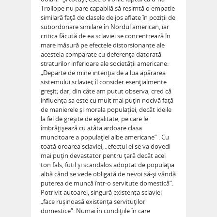
Trollope nu pare capabilă să resimtă o empatie
similară faţă de clasele de jos aflate în poziţii de
subordonare similare în Nordul american, iar
critica făcută de ea sclaviei se concentrează în
mare măsură pe efectele distorsionante ale
acesteia comparate cu deferenţa datorată
straturilor inferioare ale societăţii americane:
„Departe de mine intenţia de a lua apărarea
sistemului sclaviei; îl consider esenţialmente
greşit; dar, din câte am putut observa, cred că
influenţa sa este cu mult mai puţin nocivă faţă
de manierele şi morala populaţiei, decât ideile
la fel de greşite de egalitate, pe care le
îmbrăţişează cu atâta ardoare clasa
muncitoare a populaţiei albe americane“ . Cu
toată oroarea sclaviei, „efectul ei se va dovedi
mai puţin devastator pentru ţară decât acel
ton fals, futil şi scandalos adoptat de populaţia
albă când se vede obligată de nevoi să-şi vândă
puterea de muncă într-o servitute domestică“.
Potrivit autoarei, singură existenţa sclaviei
„face ruşinoasă existenţa servituţilor
domestice“. Numai în condiţiile în care