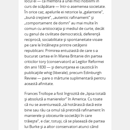
locul ei — ca membră a unei mici nobilimi în
curs de scăpătare — într-o asemenea societate.
În orice caz, apelurile ei retorice la „galanterie“,
„bună creştere“, „autentic rafinament“ şi
„comportament de domn“ au mai multe în
comun cu aristocraţia şi mediul de curte, decât
cu genul de civilitate democratică, deferenţă
reciprocă, sociabilitate şi spontaneitate vioaie
pe care le întâlneşte printre cetăţenii
republicani. Primirea entuziastă de care s-a
bucurat cartea ei în Marea Britanie din partea
criticilor tory (conservatori) ai Legilor Reformei
din anii 1830 — şi denunţarea ei caustică în
publicaţiile whig (liberale), precum Edinburgh
Review — pare o mărturie suplimentară pentru
această afinitate.
Frances Trollope a fost îngrozită de „lipsa totală
şi absolută a manierelor“ în America. Cu toate
că nu se aventurează „să hotărască dacă este
bine sau rău ca omul să pretindă rafinament în
manierele şi obiceiurile societăţii în care
trăieşte“, e clar, totuşi, că se plasează de partea
lui Burke şi a altor conservatori atunci când