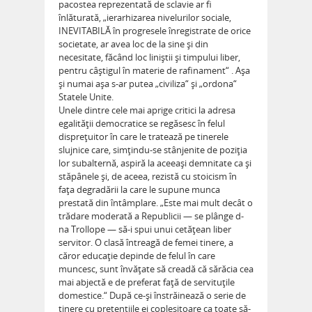
pacostea reprezentată de sclavie ar fi
înlăturată, „ierarhizarea nivelurilor sociale,
INEVITABILĂ în progresele înregistrate de orice
societate, ar avea loc de la sine şi din
necesitate, făcând loc liniştii şi timpului liber,
pentru câştigul în materie de rafinament“ . Aşa
şi numai aşa s-ar putea „civiliza“ şi „ordona“
Statele Unite.
Unele dintre cele mai aprige critici la adresa
egalităţii democratice se regăsesc în felul
dispreţuitor în care le tratează pe tinerele
slujnice care, simţindu-se stânjenite de poziţia
lor subalternă, aspiră la aceeaşi demnitate ca şi
stăpânele şi, de aceea, rezistă cu stoicism în
faţa degradării la care le supune munca
prestată din întâmplare. „Este mai mult decât o
trădare moderată a Republicii — se plânge d-
na Trollope — să-i spui unui cetăţean liber
servitor. O clasă întreagă de femei tinere, a
căror educaţie depinde de felul în care
muncesc, sunt învăţate să creadă că sărăcia cea
mai abjectă e de preferat faţă de servituţile
domestice.“ După ce-şi înstrăinează o serie de
tinere cu pretenţiile ei copleşitoare ca toate să-