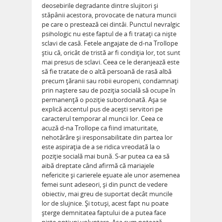
deosebirile degradante dintre slujitori şi
stăpânii acestora, provocate de natura muncii
pe care o prestează cei dintâi. Punctul nevralgic
psihologic nu este faptul de a fi trataţi ca nişte
sclavi de casă. Fetele angajate de d-na Trollope
ştiu că, oricât de tristă ar fi condiţia lor, tot sunt
mai presus de sclavi. Ceea ce le deranjează este
să fie tratate de o altă persoană de rasă albă
precum ţăranii sau robii europeni, condamnaţi
prin naştere sau de poziţia socială să ocupe în
permanenţă o poziţie subordonată. Aşa se
explică accentul pus de aceşti servitori pe
caracterul temporar al muncii lor. Ceea ce
acuză d-na Trollope ca fiind imaturitate,
nehotărâre şi iresponsabilitate din partea lor
este aspiraţia de a se ridica vreodată la o
poziţie socială mai bună. S-ar putea ca ea să
aibă dreptate când afirmă că mariajele
nefericite şi carierele eşuate ale unor asemenea
femei sunt adeseori, şi din punct de vedere
obiectiv, mai greu de suportat decât muncile
lor de slujnice. Şi totuşi, acest fapt nu poate
şterge demnitatea faptului de a putea face