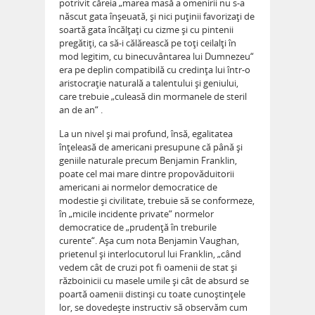
potrivit căreia „marea masă a omenirii nu s-a
născut gata înşeuată, şi nici puţinii favorizaţi de
soartă gata încălţaţi cu cizme şi cu pintenii
pregătiţi, ca să-i călărească pe toţi ceilalţi în
mod legitim, cu binecuvântarea lui Dumnezeu“
era pe deplin compatibilă cu credinţa lui într-o
aristocraţie naturală a talentului şi geniului,
care trebuie „culeasă din mormanele de steril
an de an“ .
La un nivel şi mai profund, însă, egalitatea
înţeleasă de americani presupune că până şi
geniile naturale precum Benjamin Franklin,
poate cel mai mare dintre propovăduitorii
americani ai normelor democratice de
modestie şi civilitate, trebuie să se conformeze,
în „micile incidente private“ normelor
democratice de „prudenţă în treburile
curente“. Aşa cum nota Benjamin Vaughan,
prietenul şi interlocutorul lui Franklin, „când
vedem cât de cruzi pot fi oamenii de stat şi
războinicii cu masele umile şi cât de absurd se
poartă oamenii distinşi cu toate cunoştinţele
lor, se dovedeşte instructiv să observăm cum