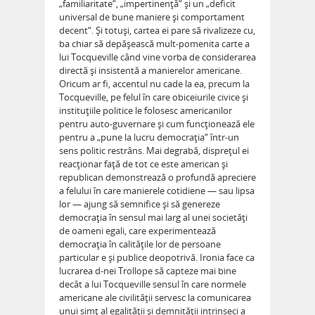
„familiaritate“, „impertinenţă“ şi un „deficit
universal de bune maniere şi comportament
decent“. Şi totuşi, cartea ei pare să rivalizeze cu,
ba chiar să depăşească mult-pomenita carte a
lui Tocqueville când vine vorba de considerarea
directă şi insistentă a manierelor americane.
Oricum ar fi, accentul nu cade la ea, precum la
Tocqueville, pe felul în care obiceiurile civice şi
instituţiile politice le folosesc americanilor
pentru auto-guvernare şi cum funcţionează ele
pentru a „pune la lucru democraţia“ într-un
sens politic restrâns. Mai degrabă, dispreţul ei
reacţionar faţă de tot ce este american şi
republican demonstrează o profundă apreciere
a felului în care manierele cotidiene — sau lipsa
lor — ajung să semnifice şi să genereze
democraţia în sensul mai larg al unei societăţi
de oameni egali, care experimentează
democraţia în calităţile lor de persoane
particular e şi publice deopotrivă. Ironia face ca
lucrarea d-nei Trollope să capteze mai bine
decât a lui Tocqueville sensul în care normele
americane ale civilităţii servesc la comunicarea
unui simţ al egalităţii şi demnităţii intrinseci a