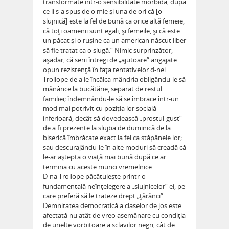
transformate într-o sensibilitate morbidă, după
ce li s-a spus de o mie şi una de ori că [o
slujnică] este la fel de bună ca orice altă femeie,
că toţi oamenii sunt egali, şi femeile, şi că este
un păcat şi o ruşine ca un american născut liber
să fie tratat ca o slugă.“ Nimic surprinzător,
aşadar, că serii întregi de „ajutoare“ angajate
opun rezistenţă în faţa tentativelor d-nei
Trollope de a le încălca mândria obligându-le să
mănânce la bucătărie, separat de restul
familiei; îndemnându-le să se îmbrace într-un
mod mai potrivit cu poziţia lor socială
inferioară, decât să dovedească „prostul-gust“
de a fi prezente la slujba de duminică de la
biserică îmbrăcate exact la fel ca stăpânele lor;
sau descurajându-le în alte moduri să creadă că
le-ar aştepta o viaţă mai bună după ce ar
termina cu aceste munci vremelnice.
D-na Trollope păcătuieşte printr-o
fundamentală neînţelegere a „slujnicelor“ ei, pe
care preferă să le trateze drept „ţărănci“.
Demnitatea democratică a claselor de jos este
afectată nu atât de vreo asemănare cu condiţia
de unelte vorbitoare a sclavilor negri, cât de