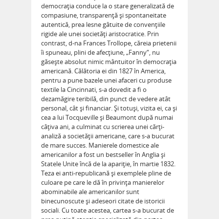
democraţia conduce la o stare generalizată de
compasiune, transparenţă şi spontaneitate
autentică, prea lesne gâtuite de convenţiile
rigide ale unei societăţi aristocratice. Prin
contrast, d-na Frances Trollope, căreia prietenii
îi spuneau, plini de afecţiune, „Fanny“, nu
găseşte absolut nimic mântuitor în democraţia
americană. Călătoria ei din 1827 în America,
pentru a pune bazele unei afaceri cu produse
textile la Cincinnati, s-a dovedit a fi o
dezamăgire teribilă, din punct de vedere atât
personal, cât şi financiar. Şi totuşi, vizita ei, ca şi
cea a lui Tocqueville şi Beaumont după numai
câţiva ani, a culminat cu scrierea unei cărţi-
analiză a societăţii americane, care s-a bucurat
de mare succes. Manierele domestice ale
americanilor a fost un bestseller în Anglia şi
Statele Unite încă de la apariţie, în martie 1832.
Teza ei anti-republicană şi exemplele pline de
culoare pe care le dă în privinţa manierelor
abominabile ale americanilor sunt
binecunoscute şi adeseori citate de istoricii
sociali. Cu toate acestea, cartea s-a bucurat de