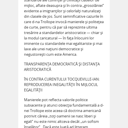
standarde ale cuviinţei şi civilităţii claselor de
mijloc, aflate deasupra şi în contra „grosolăniei“
evidente a imigranţilor şi celorlalţi naturalizaţi
din clasele de jos. Sunt semnificative cazurile în
care d-na Trollope invocă manierele şi politeţea
de curte, pentru că par să reprezinte ultima
tresărire a standardelor aristocratice — chiar şi
la modul caricatural — în faţa înlocuirii lor
iminente cu standardele mai egalitariste şi mai
laxe ale unei naţiuni democratice şi
negustoreşti cum este America.
TRANSPARENŢA DEMOCRATICĂ ŞI DISTANŢA
ARISTOCRATICĂ
ÎN CONTRA CURENTULUI TOCQUEVILLE-IAN:
REPRODUCEREA INEGALITĂŢII ÎN MIJLOCUL
EGALITĂŢII
Manierele pot reflecta valorile politice
subiacente şi atunci obiecţia fundamentală a d-
nei Trollope este aceea că doctrina americană
potrivit căreia „toţi oamenii se nasc liberi şi
egali“ nu este nimic altceva decât „un sofism
înşelător“ . Dacă este luată ad litteram,