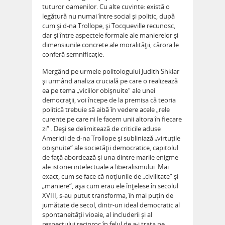
tuturor oamenilor. Cu alte cuvinte: există o
legătură nu numai între social şi politic, după
cum şi d-na Trollope, şi Tocqueville recunosc,
dar şi între aspectele formale ale manierelor şi
dimensiunile concrete ale moralităţii, cărora le
conferă semnificaţie.
Mergând pe urmele politologului Judith Shklar
şi urmând analiza crucială pe care o realizează
ea pe tema „viciilor obişnuite“ ale unei
democraţii, voi începe de la premisa că teoria
politică trebuie să aibă în vedere acele „rele
curente pe care ni le facem unii altora în fiecare
zi“ . Deşi se delimitează de criticile aduse
Americii de d-na Trollope şi subliniază „virtuţile
obişnuite“ ale societăţii democratice, capitolul
de faţă abordează şi una dintre marile enigme
ale istoriei intelectuale a liberalismului. Mai
exact, cum se face că noţiunile de „civilitate“ şi
„maniere“, aşa cum erau ele înţelese în secolul
XVIII, s-au putut transforma, în mai puţin de
jumătate de secol, dintr-un ideal democratic al
spontaneităţii vioaie, al includerii şi al
respectului reciproc în felul de a-i trata pe