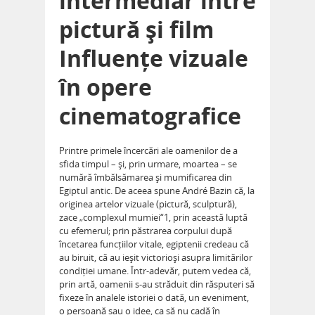
intermediar între
pictură și film
Influențe vizuale
în opere
cinematografice
Printre primele încercări ale oamenilor de a
sfida timpul – și, prin urmare, moartea – se
numără îmbălsămarea și mumi­ficarea din
Egiptul antic. De aceea spune André Bazin că, la
originea artelor vizuale (pictură, sculptură),
zace „complexul mumiei“1, prin această luptă
cu efemerul; prin păstrarea corpului după
încetarea funcțiilor vitale, egiptenii credeau că
au biruit, că au ieșit victorioși asupra limitărilor
condiției umane. Într-adevăr, putem vedea că,
prin artă, oamenii s-au străduit din răsputeri să
fixeze în analele istoriei o dată, un eveniment,
o persoană sau o idee, ca să nu cadă în