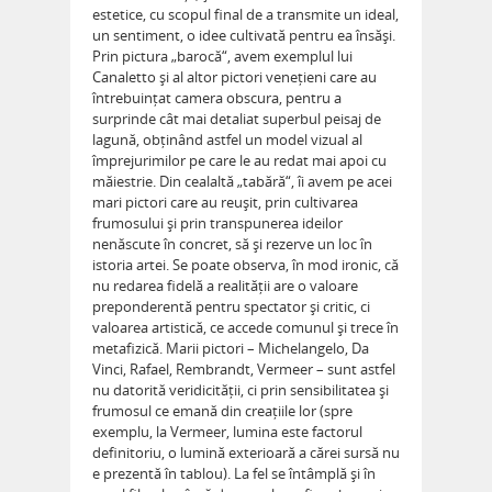
estetice, cu scopul final de a transmite un ideal,
un sentiment, o idee cultivată pentru ea însăși.
Prin pictura „barocă“, avem exemplul lui
Canaletto și al altor pictori venețieni care au
întrebuințat camera obscura, pentru a
surprinde cât mai detaliat superbul peisaj de
lagună, obținând astfel un model vizual al
împrejurimilor pe care le au redat mai apoi cu
măiestrie. Din cealaltă „tabără“, îi avem pe acei
mari pictori care au reușit, prin cultivarea
frumosului și prin transpunerea ideilor
nenăscute în concret, să și rezerve un loc în
istoria artei. Se poate observa, în mod ironic, că
nu redarea fidelă a realității are o valoare
preponderentă pentru spectator și critic, ci
valoarea artistică, ce accede comunul și trece în
metafizică. Marii pictori – Michelangelo, Da
Vinci, Rafael, Rembrandt, Vermeer – sunt astfel
nu datorită veridicității, ci prin sensibilitatea și
frumosul ce emană din creațiile lor (spre
exemplu, la Vermeer, lumina este factorul
definitoriu, o lumină exterioară a cărei sursă nu
e prezentă în tablou). La fel se întâm­plă și în