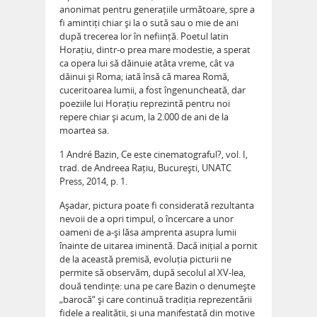
anonimat pentru generațiile următoare, spre a
fi amintiți chiar și la o sută sau o mie de ani
după trecerea lor în neființă. Poetul latin
Horațiu, dintr-o prea mare modestie, a sperat
ca opera lui să dăinuie atâta vreme, cât va
dăinui și Roma; iată însă că marea Romă,
cuceritoarea lumii, a fost îngenuncheată, dar
poeziile lui Horațiu reprezintă pentru noi
repere chiar și acum, la 2.000 de ani de la
moartea sa.
1 André Bazin, Ce este cinematograful?, vol. I,
trad. de Andreea Rațiu, București, UNATC
Press, 2014, p. 1.
Așadar, pictura poate fi considerată rezultanta
nevoii de a opri timpul, o încercare a unor
oameni de a-și lăsa amprenta asupra lumii
înainte de uitarea iminentă. Dacă inițial a pornit
de la această premisă, evoluția picturii ne
permite să observăm, după secolul al XV-lea,
două tendințe: una pe care Bazin o de­nu­mește
„barocă“ şi care continuă tradiția reprezentării
fidele a realității, și una manifestată din motive