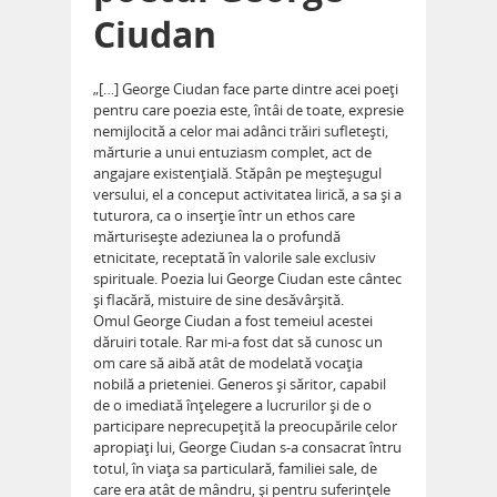
Ciudan
„[…] George Ciudan face parte dintre acei poeţi
pentru care poezia este, întâi de toate, expresie
nemijlocită a celor mai adânci trăiri sufleteşti,
mărturie a unui entuziasm complet, act de
angajare existenţială. Stăpân pe meşteşugul
versului, el a conceput activi­tatea lirică, a sa şi a
tuturora, ca o inserţie într un ethos care
mărturiseşte adeziunea la o profundă
etnicitate, receptată în valorile sale exclusiv
spiri­tuale. Poezia lui George Ciudan este cântec
şi flacără, mistuire de sine desăvârşită.
Omul George Ciudan a fost temeiul acestei
dăruiri totale. Rar mi-a fost dat să cunosc un
om care să aibă atât de modelată vocaţia
nobilă a prieteniei. Generos şi săritor, capabil
de o imediată înţelegere a lucru­rilor şi de o
participare neprecu­peţită la preocupările celor
apropiaţi lui, George Ciudan s-a consacrat întru
totul, în viaţa sa particulară, familiei sale, de
care era atât de mândru, şi pentru suferinţele