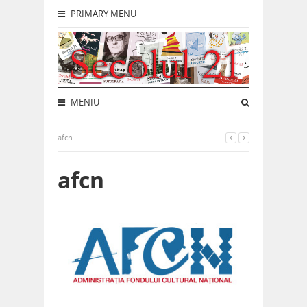
PRIMARY MENU
MENIU
afcn
afcn