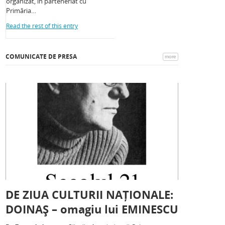
organizat, în parteneriat cu
Primăria…
Read the rest of this entry
COMUNICATE DE PRESA
more
DE ZIUA CULTURII NAȚIONALE:
DOINAȘ – omagiu lui EMINESCU