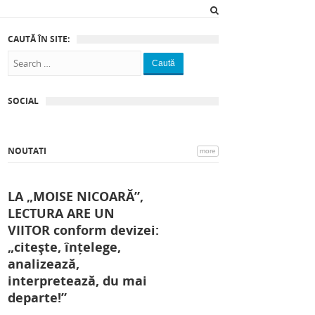
CAUTĂ ÎN SITE:
Caută
SOCIAL
NOUTATI
more
LA „MOISE NICOARĂ”,
LECTURA ARE UN
VIITOR conform devizei:
„citește, înțelege,
analizează,
interpretează, du mai
departe!”