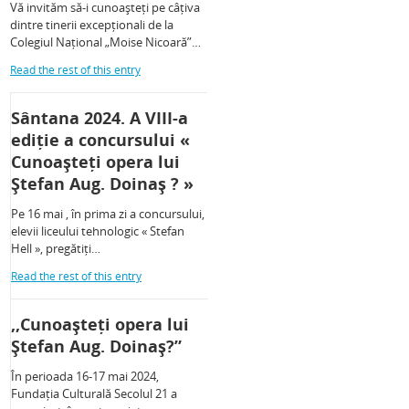
Vă invităm să-i cunoașteți pe câțiva
dintre tinerii excepționali de la
Colegiul Național „Moise Nicoară”…
Read the rest of this entry
Sântana 2024. A VIII-a
ediție a concursului «
Cunoașteți opera lui
Ștefan Aug. Doinaș ? »
Pe 16 mai , în prima zi a concursului,
elevii liceului tehnologic « Stefan
Hell », pregătiți…
Read the rest of this entry
,,Cunoașteți opera lui
Ștefan Aug. Doinaș?”
În perioada 16-17 mai 2024,
Fundația Culturală Secolul 21 a