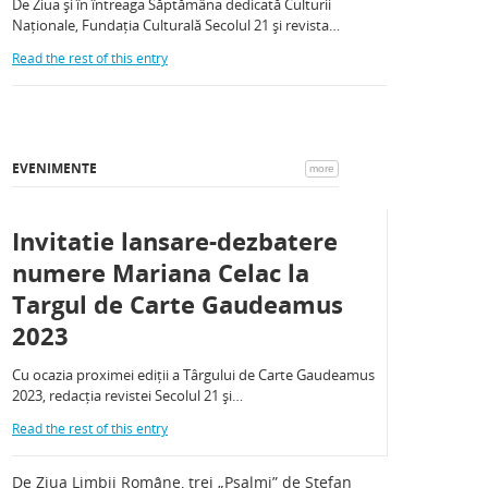
De Ziua și în întreaga Săptămâna dedicată Culturii
Naționale, Fundația Culturală Secolul 21 și revista…
Read the rest of this entry
EVENIMENTE
more
Invitatie lansare-dezbatere
numere Mariana Celac la
Targul de Carte Gaudeamus
2023
Cu ocazia proximei ediții a Târgului de Carte Gaudeamus
2023, redacția revistei Secolul 21 și…
Read the rest of this entry
De Ziua Limbii Române, trei „Psalmi” de Ștefan