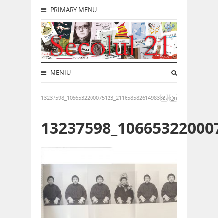
PRIMARY MENU
MENIU
13237598_1066532200075123_2116585826149833276_n
13237598_10665322000