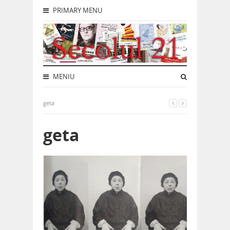
PRIMARY MENU
MENIU
geta
geta