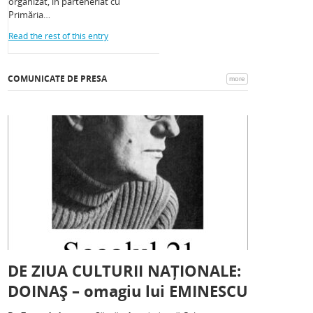
organizat, în parteneriat cu
Primăria…
Read the rest of this entry
COMUNICATE DE PRESA
more
DE ZIUA CULTURII NAȚIONALE:
DOINAȘ – omagiu lui EMINESCU