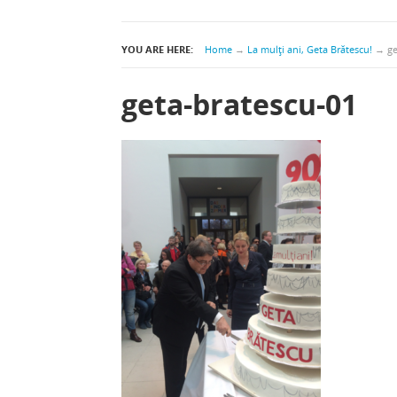
YOU ARE HERE:
Home
→
La mulţi ani, Geta Brătescu!
→
ge
geta-bratescu-01