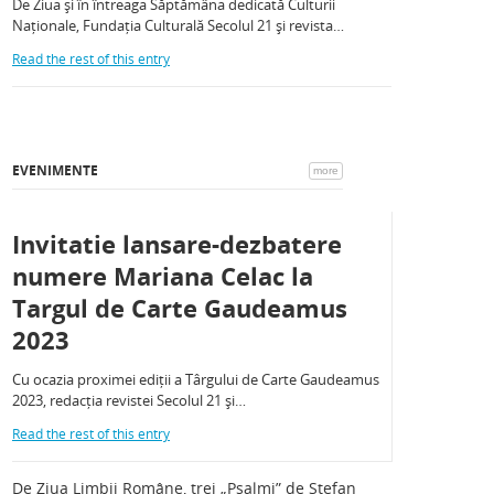
De Ziua și în întreaga Săptămâna dedicată Culturii
Naționale, Fundația Culturală Secolul 21 și revista…
Read the rest of this entry
EVENIMENTE
more
Invitatie lansare-dezbatere
numere Mariana Celac la
Targul de Carte Gaudeamus
2023
Cu ocazia proximei ediții a Târgului de Carte Gaudeamus
2023, redacția revistei Secolul 21 și…
Read the rest of this entry
De Ziua Limbii Române, trei „Psalmi” de Ștefan