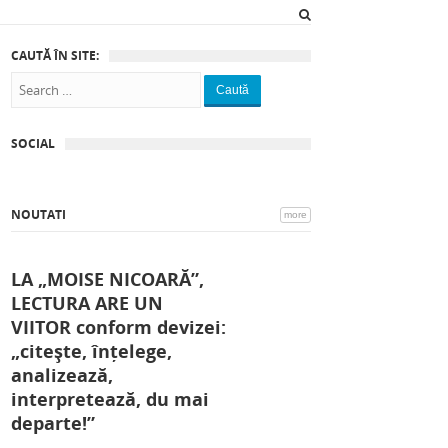
CAUTĂ ÎN SITE:
Caută
SOCIAL
NOUTATI
more
LA „MOISE NICOARĂ”,
LECTURA ARE UN
VIITOR conform devizei:
„citește, înțelege,
analizează,
interpretează, du mai
departe!”