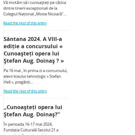
Vă invităm să-i cunoașteți pe câțiva
dintre tinerii excepționali de la
Colegiul Național „Moise Nicoară”…
Read the rest of this entry
Sântana 2024. A VIII-a
ediție a concursului «
Cunoașteți opera lui
Ștefan Aug. Doinaș ? »
Pe 16 mai , în prima zi a concursului,
elevii liceului tehnologic « Stefan
Hell », pregătiți…
Read the rest of this entry
,,Cunoașteți opera lui
Ștefan Aug. Doinaș?”
În perioada 16-17 mai 2024,
Fundația Culturală Secolul 21 a