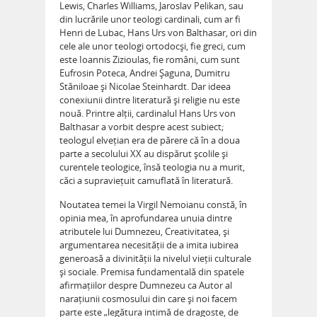
Lewis, Charles Williams, Jaroslav Pelikan, sau
din lucrările unor teologi cardinali, cum ar fi
Henri de Lubac, Hans Urs von Balthasar, ori din
cele ale unor teologi ortodocși, fie greci, cum
este Ioannis Zizioulas, fie români, cum sunt
Eufrosin Poteca, Andrei Șaguna, Dumitru
Stăniloae și Nicolae Steinhardt. Dar ideea
conexiunii dintre literatură și religie nu este
nouă. Printre alții, cardinalul Hans Urs von
Balthasar a vorbit despre acest subiect;
teologul elvețian era de părere că în a doua
parte a secolului XX au dispărut școlile și
curentele teologice, însă teologia nu a murit,
căci a supraviețuit camuflată în literatură.
Noutatea temei la Virgil Nemoianu constă, în
opinia mea, în aprofundarea unuia dintre
atributele lui Dumnezeu, Creativitatea, și
argumentarea necesității de a imita iubirea
generoasă a divinității la nivelul vieții culturale
și sociale. Premisa fundamentală din spatele
afirmațiilor despre Dumnezeu ca Autor al
narațiunii cosmosului din care și noi facem
parte este „legătura intimă de dragoste, de