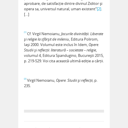
aprobare, de satisfacție dintre divinul Ziditor și
opera sa, universul natural, uman existent”
[2]
.
[…]
[1]
Cf. Virgil Nemoianu,
Jocurile divinității. Liberate
și religie la sfârșit de mileniu
, Editura Polirom,
Iași 2000. Volumul este inclus în Idem,
Opere.
Studii și reflecții: literatură – societate – religie
,
volumul 4, Editura Spandugino, București 2015,
p. 219-529. Voi cita această ultimă ediție a cărții.
[2]
Virgil Nemoianu,
Opere. Studii și reflecții
, p.
235.