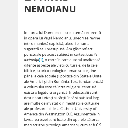
NEMOIANU
Imitarea lui Dumnezeu este o temă recurentă
în opera lui Virgil Nemoianu, uneori ea revine
într-o manieră explicită, alteori e numai
sugerată sau presupusă. Am găsit reflecții
punctuale pe acest subiect în cartea
Jocurile
divinității
[1]
, o carte în care autorul analizează
diferite aspecte ale vieții culturale, de la cele
biblice, istorico-teologice, umanist-creștine
până la cele sociale și politice din Statele Unite
ale Americii și din România. Teza fundamentală
a volumului este că între religie și literatură
există o legătură organică. Intelectualii sunt
destinatarii vizați ai cărții, însă și publicul larg
are multe de învățat din meditațiile culturale
ale profesorului de la Catholic University of
America din Washington D.C. Argumentele în
favoarea tezei sunt luate din operele câtorva
mari scriitori și teologi americani, cum ar fi C.S.