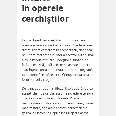
în operele
cerchiștilor
Există clișeul pe care-l știm cu toții, în care
poezia și muzica sunt arte surori. Credem prea
direct și fără cercetare în acest clișeu, dar dacă
ne uităm mai atent în istoria acestor arte și mai
ales în istoria atitudinii poeților și filozofilor
față de muzică, o să vedem că aceste surori nu
s-au înțeles prea bine, erau surori mai degrabă
ca surorile Cenușăresei cu Cenușăreasa, sau un
fel de surori vitrege.
De la început poeții și filozofii se declară foarte
atașați de muzică, dar au o neîncredere teribilă
în excesiva ei forță emoțională. Prima
manifestare în istoria scrisului european, prima
manifestare, genială a acestei neîncrederi o
găsim la Platon: în Republica lui apare acest