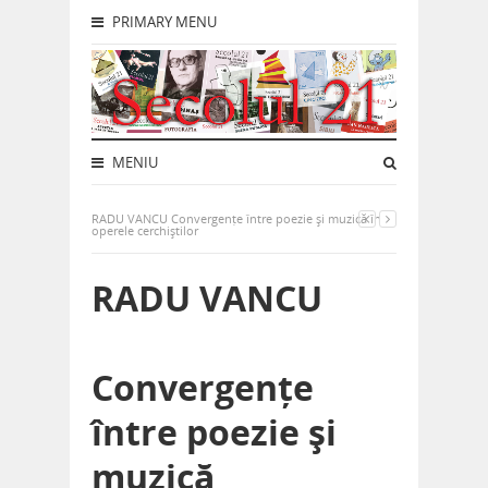
PRIMARY MENU
MENIU
RADU VANCU Convergențe între poezie și muzică în
operele cerchiștilor
RADU VANCU
Convergențe
între poezie și
muzică