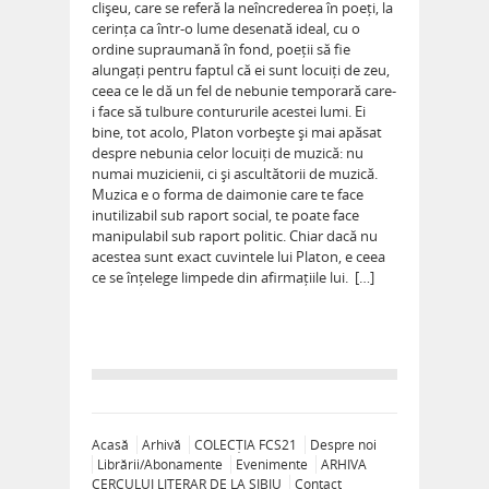
clișeu, care se referă la neîncrederea în poeți, la
cerința ca într-o lume desenată ideal, cu o
ordine supraumană în fond, poeții să fie
alungați pentru faptul că ei sunt locuiți de zeu,
ceea ce le dă un fel de nebunie temporară care-
i face să tulbure contururile acestei lumi. Ei
bine, tot acolo, Platon vorbește și mai apăsat
despre nebunia celor locuiți de muzică: nu
numai muzicienii, ci și ascultătorii de muzică.
Muzica e o forma de daimonie care te face
inutilizabil sub raport social, te poate face
manipulabil sub raport politic. Chiar dacă nu
acestea sunt exact cuvintele lui Platon, e ceea
ce se înțelege limpede din afirmațiile lui. […]
Acasă
Arhivă
COLECȚIA FCS21
Despre noi
Librării/Abonamente
Evenimente
ARHIVA
CERCULUI LITERAR DE LA SIBIU
Contact