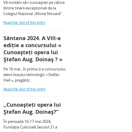
Vă invităm să-i cunoașteți pe câțiva
dintre tinerii excepționali de la
Colegiul Național „Moise Nicoară”…
Read the rest of this entry
Sântana 2024. A VIII-a
ediție a concursului «
Cunoașteți opera lui
Ștefan Aug. Doinaș ? »
Pe 16 mai , în prima zi a concursului,
elevii liceului tehnologic « Stefan
Hell », pregătiți…
Read the rest of this entry
,,Cunoașteți opera lui
Ștefan Aug. Doinaș?”
În perioada 16-17 mai 2024,
Fundația Culturală Secolul 21 a