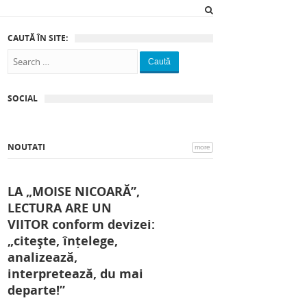
CAUTĂ ÎN SITE:
Caută
SOCIAL
NOUTATI
more
LA „MOISE NICOARĂ”,
LECTURA ARE UN
VIITOR conform devizei:
„citește, înțelege,
analizează,
interpretează, du mai
departe!”