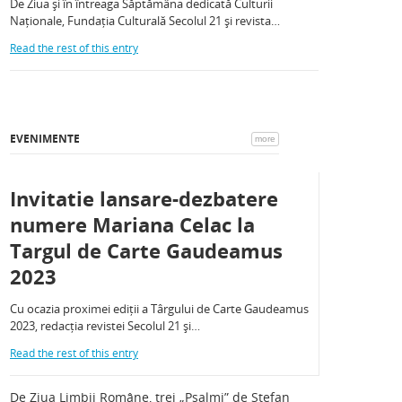
De Ziua și în întreaga Săptămâna dedicată Culturii
Naționale, Fundația Culturală Secolul 21 și revista…
Read the rest of this entry
EVENIMENTE
more
Invitatie lansare-dezbatere
numere Mariana Celac la
Targul de Carte Gaudeamus
2023
Cu ocazia proximei ediții a Târgului de Carte Gaudeamus
2023, redacția revistei Secolul 21 și…
Read the rest of this entry
De Ziua Limbii Române, trei „Psalmi” de Ștefan