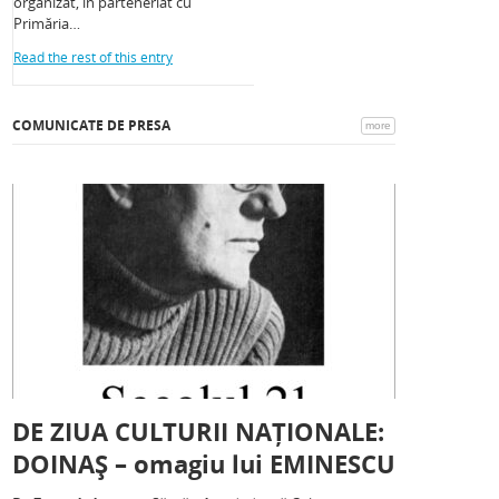
organizat, în parteneriat cu
Primăria…
Read the rest of this entry
COMUNICATE DE PRESA
more
DE ZIUA CULTURII NAȚIONALE:
DOINAȘ – omagiu lui EMINESCU