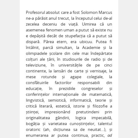
Profesorul absolut care a fost Solomon Marcus
ne-a părăsit anul trecut, la începutul celui de-al
zecelea deceniu de viață. Uimirea că un
asemenea fenomen uman a putut să existe nu
e depășită decât de stupefacția că a putut să
dispară. Părea etern, era ubicuu. Putea fi
întâlnit, parcă simultan, la Academie și la
olimpiadele școlare din cele mai îndepărtate
colțuri ale țării, în studiourile de radio și de
televiziune, în universitățile de pe cinci
continente, la lansări de carte și vernisaje, la
mese rotunde și agape colegiale, la
consfătuirile factorilor responsabili din
educație, în prezidiile congreselor și
conferințelor internaționale de matematică,
lingvistică, semiotică, informatică, teorie și
critică literară, estetică, istorie și filozofie a
științei, impresionând pretutindeni prin
originalitatea gândirii, logica impecabilă,
bogăția și varietatea cunoștințelor, talentul
oratoric (ah, dicțiunea sa de neuitat…), și
enumerarea ar putea continua, practic,
ad