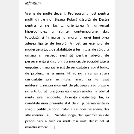
infinitum
.
Vreme de multe decenii, Profesorul a fost pentru
mulți dintre noi Steaua Polară dăruită de Destin
pentru a ne facilita orientarea în universul
hipercomplex al științei contemporane, dar,
totodată, și în marasmul moral al unei lumi prea
adesea lipsite de busolă. A fost un exemplu de
modestie și tact, de afabilitate și fermitate, de căldură
umană și respect neclintit pentru adevăr, de
perseverență și disciplină a muncii, de sociabilitate și
empatie, un mariaj fericit de seriozitate și spirit ludic,
de profunzime și umor. Nimic nu a rămas străin
curiozității sale nelimitate, nimic nu l-a lăsat
indiferent, niciun moment de plictiseală sau blazare
nu a tulburat funcționarea mecanismului mirabil al
minții sale neobosite. Eficiența creativității lui, în
condițiile unei prezențe atât de vii și permanente în
spațiul public, a concurat-o cu succes pe aceea, din
alte vremuri, a lui Nicolae Iorga, dar spectrul său de
preocupări a fost cu mult mai vast decât cel al
marelui istoric. […]