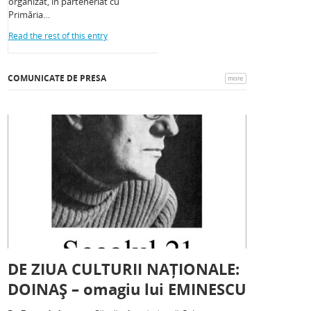
organizat, în parteneriat cu
Primăria…
Read the rest of this entry
COMUNICATE DE PRESA
more
DE ZIUA CULTURII NAȚIONALE:
DOINAȘ – omagiu lui EMINESCU