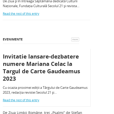
De Ziua și în întreaga Săptămâna dedicată Culturii
Naționale, Fundația Culturală Secolul 21 și revista…
Read the rest of this entry
EVENIMENTE
more
Invitatie lansare-dezbatere
numere Mariana Celac la
Targul de Carte Gaudeamus
2023
Cu ocazia proximei ediții a Târgului de Carte Gaudeamus
2023, redacția revistei Secolul 21 și…
Read the rest of this entry
De Ziua Limbii Române, trei „Psalmi” de Ștefan