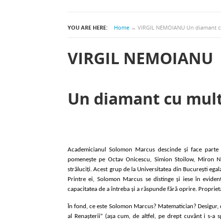
YOU ARE HERE:
Home
→
VIRGIL NEMOIANU Un diamant cu
VIRGIL NEMOIANU
Un diamant cu mult
Academicianul Solomon Marcus descinde și face parte di
pomenește pe Octav Onicescu, Simion Stoilow, Miron Nico
străluciți. Acest grup de la Universitatea din București ega
Printre ei, Solomon Marcus se distinge și iese în evide
capacitatea de a întreba și a răspunde fără oprire. Proprieta
În fond, ce este Solomon Marcus? Matematician? Desigur, de
al Renașterii” (așa cum, de altfel, pe drept cuvânt i s-a 