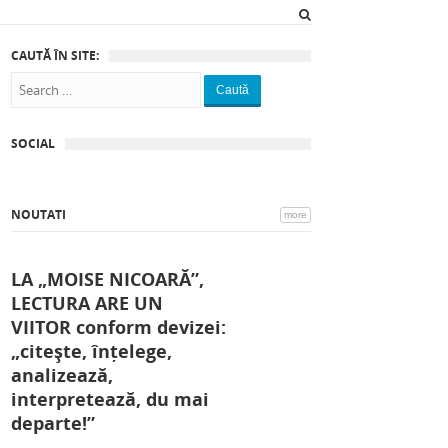
CAUTĂ ÎN SITE:
Caută
SOCIAL
NOUTATI
more
LA „MOISE NICOARĂ”,
LECTURA ARE UN
VIITOR conform devizei:
„citește, înțelege,
analizează,
interpretează, du mai
departe!”