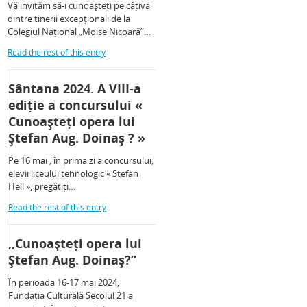
Vă invităm să-i cunoașteți pe câțiva
dintre tinerii excepționali de la
Colegiul Național „Moise Nicoară”…
Read the rest of this entry
Sântana 2024. A VIII-a
ediție a concursului «
Cunoașteți opera lui
Ștefan Aug. Doinaș ? »
Pe 16 mai , în prima zi a concursului,
elevii liceului tehnologic « Stefan
Hell », pregătiți…
Read the rest of this entry
,,Cunoașteți opera lui
Ștefan Aug. Doinaș?”
În perioada 16-17 mai 2024,
Fundația Culturală Secolul 21 a