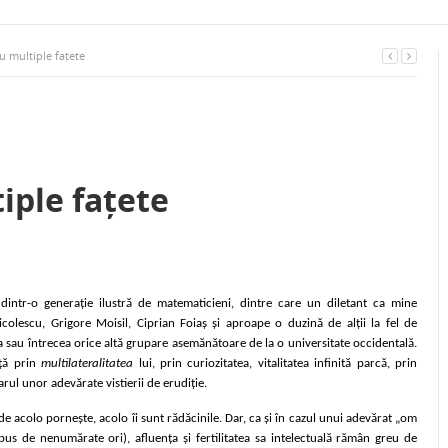
 multiple fațete
iple fațete
ntr-o generație ilustră de matematicieni, dintre care un diletant ca mine
lescu, Grigore Moisil, Ciprian Foiaș și aproape o duzină de alții la fel de
la sau întrecea orice altă grupare asemănătoare de la o universitate occidentală.
nță prin
multilateralitatea
lui, prin curiozitatea, vitalitatea infinită parcă, prin
rul unor adevărate vistierii de erudiție.
 acolo pornește, acolo îi sunt rădăcinile. Dar, ca și în cazul unui adevărat „om
spus de nenumărate ori), afluența și fertilitatea sa intelectuală rămân greu de