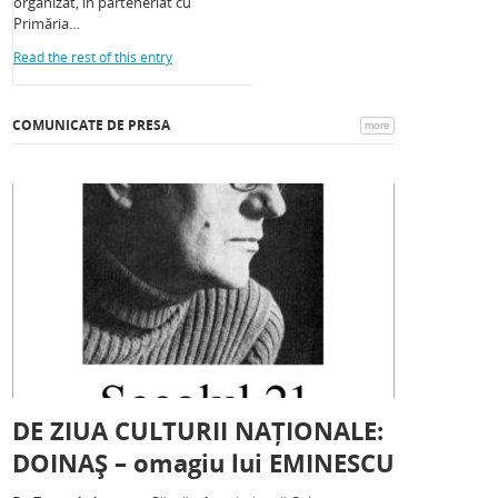
organizat, în parteneriat cu
Primăria…
Read the rest of this entry
COMUNICATE DE PRESA
more
DE ZIUA CULTURII NAȚIONALE:
DOINAȘ – omagiu lui EMINESCU