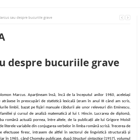
us sau despre bucuriile grave
A
 despre bucuriile grave
lomon Marcus. Aparțineam însă, încă de la începutul anilor 1960, aceleiași
atrăsese în preocupări de statistică lexicală (eram în anul III când am scris,
lurile limbii, bazat pe fișări manuale răbdurii ale unor releveuri din Eminescu,
miliei și cursul de analiză matematică al lui I. Hincin. Lucrarea de diplomă,
ba română actuală pornea, între altele, de la publicații ale lui Grigore Moisil
e literele variabile din conjugarea verbelor în limba română scrisă. Trecerea de
efectuase firesc, intrasem de altfel în sectorul de lingvistică structurală și
tti iar în 1965, când Chomsky publicase, după
Structuri sintactice
(1957), volumul