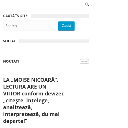
CAUTĂ ÎN SITE:
Caută
SOCIAL
NOUTATI
more
LA „MOISE NICOARĂ”,
LECTURA ARE UN
VIITOR conform devizei:
„citește, înțelege,
analizează,
interpretează, du mai
departe!”