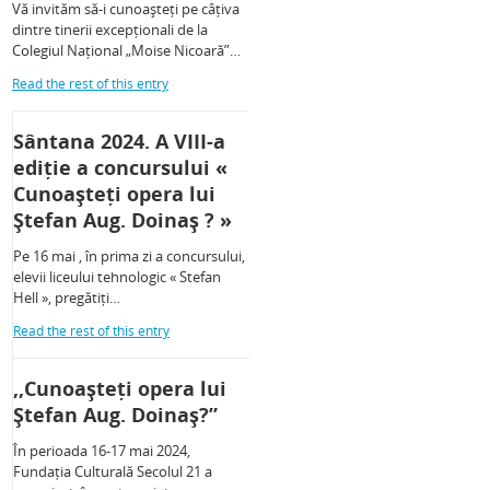
Vă invităm să-i cunoașteți pe câțiva
dintre tinerii excepționali de la
Colegiul Național „Moise Nicoară”…
Read the rest of this entry
Sântana 2024. A VIII-a
ediție a concursului «
Cunoașteți opera lui
Ștefan Aug. Doinaș ? »
Pe 16 mai , în prima zi a concursului,
elevii liceului tehnologic « Stefan
Hell », pregătiți…
Read the rest of this entry
,,Cunoașteți opera lui
Ștefan Aug. Doinaș?”
În perioada 16-17 mai 2024,
Fundația Culturală Secolul 21 a