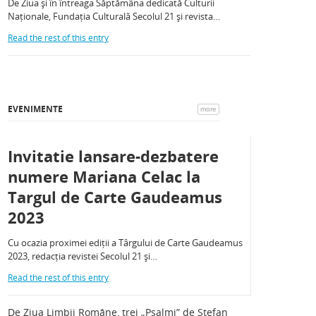
De Ziua și în întreaga Săptămâna dedicată Culturii
Naționale, Fundația Culturală Secolul 21 și revista…
Read the rest of this entry
EVENIMENTE
more
Invitatie lansare-dezbatere
numere Mariana Celac la
Targul de Carte Gaudeamus
2023
Cu ocazia proximei ediții a Târgului de Carte Gaudeamus
2023, redacția revistei Secolul 21 și…
Read the rest of this entry
De Ziua Limbii Române, trei „Psalmi” de Ștefan