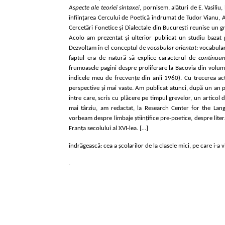
Aspecte ale teoriei sintaxei
, pornisem, alături de E. Vasili
înființarea Cercului de Poetică îndrumat de Tudor Vianu, Al.
Cercetări Fonetice și Dialectale din Bucure
ști
reunise un gru
Acolo am prezentat și ulterior publicat un studiu bazat p
Dezvoltam în el conceptul de
vocabular orientat
: vocabula
faptul era de natură să explice caracterul de
continuu
frumoasele pagini despre proliferare la Bacovia din volu
indicele meu de frecvențe din anii 1960). Cu trecerea ac
perspective și mai vaste. Am publicat atunci, după un an pe
între care, scris cu plăcere pe timpul grevelor, un articol
mai târziu, am redactat, la Research Center for the Lang
vorbeam despre limbaje științifice pre-poetice, despre litera
Franța secolului al XVI-lea. […]
îndrăgească: cea a școlarilor de la clasele mici, pe care i-a vi
.