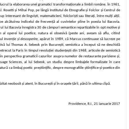
u, lucrul la elaborarea unei gramatici transformaționale a limbii române. În 1961,
 Rosetti și Mihai Pop, pe lângă Institutul de Etnografie și Folclor și Centrul de
p interesant de lingviști, matematicieni, folcloriști sau literați, între mulți alții.
e alcătuirea indicelui de frecvență al cuvintelor pline în poezia lui Bacovia.
rul lui Bacovia înregistra 30 de câmpuri semantice repartizabile în opt motive și
m
al operei lui poetice, natura ei obsesivă (peste ani, aveam să aflu, citind
mul
Invenție și descoperire,
apărut în 1989, că Marcus continuase să lucreze pe
tivă lui Thomas A. Sebeok prin București, semiotica a început să ne deschidă
trecut la Paris în timpul revoluției studențești din 1968, articole de semiotică
 din perspectiva gramaticii cazurilor asupra numelor de restaurante pariziene și,
uage Sciences, al lui Sebeok, un studiu despre limbajele formalizate în care
tură ca limbaj poetic preștiințific, despre monografiile științifice-și-poetice din
zitat neobosit și atent, în București și în orașele țării, până în ultima clipă.
Providence, R.I., 21 ianuarie 2017