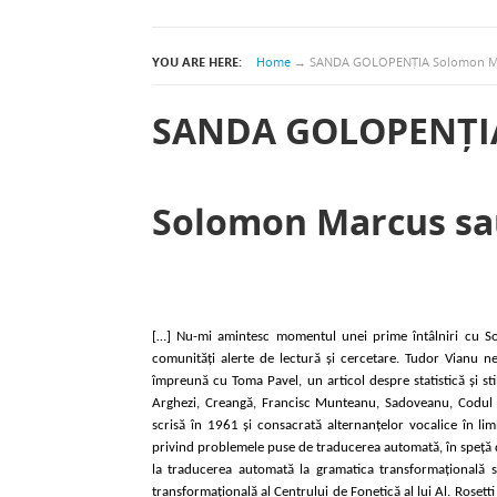
YOU ARE HERE:
Home
→
SANDA GOLOPENȚIA Solomon Marc
SANDA GOLOPENȚI
Solomon Marcus sau
[…] Nu-mi amintesc momentul unei prime întâlniri cu So
comunități alerte de lectură și cercetare. Tudor Vianu ne 
împreună cu Toma Pavel, un articol despre statistică și sti
Arghezi, Creangă, Francisc Munteanu, Sadoveanu, Codul fa
scrisă în 1961 și consacrată alternanțelor vocalice în lim
privind problemele puse de traducerea automată, în speță d
la traducerea automată la gramatica transformațională se 
transformațională al Centrului de Fonetică al lui Al. Rose