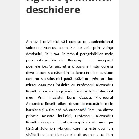
deschidere
Am avut privilegiul să-l cunosc pe academicianul
Solomon Marcus acum 50 de ani, prin voinţa
destinului. În 1964, în timpul peregrinărilor mele
prin anticariatele din Bucureşti, am descoperit
poemele
Jocului secund
şi o pasiune mistuitoare şi
devastatoare s-a născut instantaneu în mine, pasiune
care nu s-a stins nici până astăzi. În 1965, are loc
miraculoasa mea întâlnire cu Profesorul Alexandru
Rosetti, care avea să joace un rol central în destinul
meu. Prin lingvistul Boris Cazacu, Profesorul
Alexandru Rosetti aflase despre preocupările mele
1
barbiene şi a ţinut să mă cunoască
. Într-una dintre
primele noastre întâlniri, Profesorul Alexandru
Rosetti mi-a spus că trebuie neapărat să-l cunosc pe
tânărul Solomon Marcus, care nu este doar un
strălucit matematician dar este, de asemenea, un bun