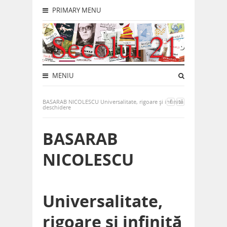
PRIMARY MENU
MENIU
BASARAB NICOLESCU Universalitate, rigoare și infinită
deschidere
BASARAB
NICOLESCU
Universalitate,
rigoare și infinită