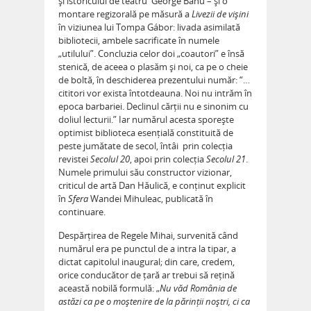
și istoricului de teatru George Banu – și o
montare regizorală pe măsură a
Livezii de vișini
în viziunea lui Tompa Gábor: livada asimilată
bibliotecii, ambele sacrificate în numele
„utilului”. Concluzia celor doi „coautori” e însă
stenică, de aceea o plasăm și noi, ca pe o cheie
de boltă, în deschiderea prezentului număr: “…
cititori vor exista întotdeauna. Noi nu intrăm în
epoca barbariei. Declinul cărții nu e sinonim cu
doliul lecturii.” Iar numărul acesta sporește
optimist biblioteca esențială constituită de
peste jumătate de secol, întâi prin colecția
revistei
Secolul 20
, apoi prin colecția
Secolul 21
.
Numele primului său constructor vizionar,
criticul de artă Dan Hăulică, e conținut explicit
în
Sfera
Wandei Mihuleac, publicată în
continuare.
Despărțirea de Regele Mihai, survenită când
numărul era pe punctul de a intra la tipar, a
dictat capitolul inaugural; din care, credem,
orice conducător de țară ar trebui să rețină
această nobilă formulă: „
Nu văd România de
astăzi ca pe o moștenire de la părinții noștri, ci ca