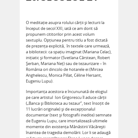
O meditație asupra rolului cărții și lecturii la
început de secol XXI, iată ce am dorit să
propunem cititorilor prin acest volum
sextuplu. Opțiunea pentru titlu a fost dictată
de prezența explicită, în textele care urmează,
a bibliotecii: ca spațiu imaginat (Mariana Celac),
inițiatic și formator (Svetlana Cârstean, Robert
Șerban, Mariana Neț) sau de tezaurizare – în
România ori dincolo de hotarele ei (Mircea
Anghelescu, Monica Pillat, Céline Hersant,
Eugeniu Lupu).
Importanța acestora e încununată de elogiul
pe care artistul Ion Grigorescu îl aduce cărții
(„Banca și Biblioteca au tezaur”, text însoțit de
11 lucrări originale) și de excepționalul
documentar (text și fotografii inedite) semnate
de Eugeniu Lupu, care imortalizează ultimele
momente din existența Mânăstirii Văcărești
înaintea de tragedia demolării. Lor li se adaugă