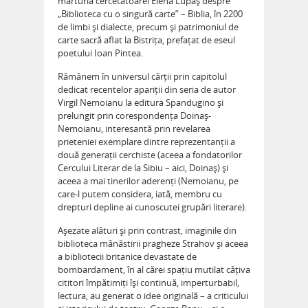
mărturia cercetătoarei Elena Lupaș despre
„Biblioteca cu o singură carte” – Biblia, în 2200
de limbi și dialecte, precum și patrimoniul de
carte sacră aflat la Bistrița, prefațat de eseul
poetului Ioan Pintea.
Rămânem în universul cărții prin capitolul
dedicat recentelor apariții din seria de autor
Virgil Nemoianu la editura Spandugino și
prelungit prin corespondența Doinaș-
Nemoianu, interesantă prin revelarea
prieteniei exemplare dintre reprezentanții a
două generații cerchiste (aceea a fondatorilor
Cercului Literar de la Sibiu – aici, Doinaș) și
aceea a mai tinerilor aderenți (Nemoianu, pe
care-l putem considera, iată, membru cu
drepturi depline ai cunoscutei grupări literare).
Așezate alături și prin contrast, imaginile din
biblioteca mânăstirii pragheze Strahov și aceea
a bibliotecii britanice devastate de
bombardament, în al cărei spațiu mutilat câțiva
cititori împătimiți își continuă, imperturbabil,
lectura, au generat o idee originală – a criticului