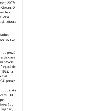
rşeţ, 2007;
l Cioran, O
icile în
 Gloria
aş), editura
udadba,
ase reviste
or de proză
restigioase
 au nevoie
fiinţată de
 1982, iar
a fost
004“ primit
l
st publicate
premiului
ropean
liotecă cu
rnjanski,