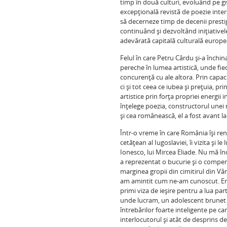
timp în două culturi, evoluând pe gra
excepţională revistă de poezie inter
să decerneze timp de decenii prest
continuând şi dezvoltând iniţiative
adevărată capitală culturală europe
Felul în care Petru Cârdu şi-a închi
pereche în lumea artistică, unde fi
concurenţă cu ale altora. Prin capaci
ci şi tot ceea ce iubea şi preţuia, pri
artistice prin forţa propriei energii 
înţelege poezia, constructorul unei ra
şi cea românească, el a fost avant la
Într-o vreme în care România îşi re
cetăţean al Iugoslaviei, îi vizita şi l
Ionesco, lui Mircea Eliade. Nu mă înd
a reprezentat o bucurie şi o compens
marginea gropii din cimitirul din Vâr
am amintit cum ne-am cunoscut. Era 
primi viza de ieşire pentru a lua par
unde lucram, un adolescent brunet c
întrebărilor foarte inteligente pe ca
interlocutorul şi atât de desprins 