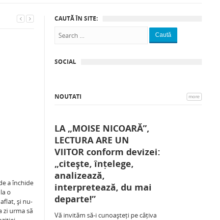
CAUTĂ ÎN SITE:
Caută
SOCIAL
NOUTATI
more
LA „MOISE NICOARĂ”,
LECTURA ARE UN
VIITOR conform devizei:
„citește, înțelege,
analizează,
de a închide
interpretează, du mai
la o
departe!”
aflat, şi nu-
a zi urma să
Vă invităm să-i cunoașteți pe câțiva