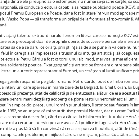
niţa dintre ele şi reuşind să o estompeze, nu numai să-şi scrie cărţile, să sc
naţională, să conducă o editură capabilă să reziste publicând poezie (KOV), s
igiosul Premiu European de Poezie, dar a fost în stare într-un mod aproape 
le lui Vasko Popa — să transforme un orăşel de la frontiera sârbo-română, Vâr
ană.
nat viaţa şi talentul extraordinarului fenomen literar care se numeşte KOV est
ecare este preocupat doar de propriile opere, de succesele personale mereu î
tatea sa de a se dărui celorlalţi, prin ştiinţa sa de a se pune în valoare nu nu
n felul în care ştia să împletească altruismul cu intuiţia artistică şi să coagulez
intelectuale, Petru Cârdu a fost ctitorul unui alt mod, mai vital şi mai eficient,
re solidarităţi poetice. Fixat geografic şi artistic pe frontiera dintre sensibil
 lettre un autentic reprezentant al Europei, un cetăţean al lumii unificate pri
nega geniile răspândite pe glob, românul Petru Cârdu, poet de limba română s
e lua interviuri, care apăreau în marile ziare de la Belgrad, lui Emil Cioran, lui E
oiesc că prezenţa, atât de calificată şi de entuziastă, alături de ei a acestui
are pentru marii dezţăraţi acoperiţi de gloria restului neromânesc al lumii.
şeţ, în timp ce doi preoţi, unul român şi unul sârb, îl prohodeau fiecare în lim
în 1982, se anunţase că mi se atribuise premiul Herder, dar nu eram încă si
te la ceremonia decernării, când m-a căutat la biblioteca Institutului de Artă p
are mi-a cerut un interviu pe care avea să-l publice în Iugoslavia. Am răspu
re mi le-a pus fără să fiu convinsă că ceea ce spun va fi publicat, atât de tânăr
de complicatele probleme, în mijlocul cărora ne mişcam, părea. Cu atât mai ma