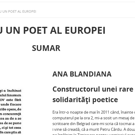
U UN POET AL EUROPEI
 UN POET AL EUROPEI
SUMAR
ANA BLANDIANA
Constructorul unei rare
solidarităţi poetice
Era într-o noapte de mai în 2011 când, înainte 
computerul pe la ora 2, mi-a sosit un mesaj de 
scriitoare din Belgrad care-mi scria că tocmai a 
i vine să creadă, că a murit Petru Cârdu. A dou