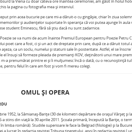
bsurd la Viena cu doar câteva ore înaintea ceremoniei, am găsit în holul hote
his la pagina cu fotografia mea şi interviul.
eput prin acea bucurie pe care mi-a dăruit-o cu gingăşie, chiar în ziua solemnă
l memoriilor şi audienţelor suportate în speranţa că voi putea ajunge în aula 
sese student Eminescu, fără să ştiu dacă nu sunt zadarnice.
 Poezie se va numi de acum înainte Premiul European pentru Poezie Petru C
 poet care a fost, ci şi un act de dreptate prin care, după ce a dăruit totul 
şeza, ca un soclu, numelui şi staturii sale în posteritate. Astfel, el se înscrie 
şi de el însuşi să formeze pleiada de premianţi KOV, deţinătorii unui mare prem
ă m-a prenumărat printre ei şi îi mulţumesc încă o dată, cu o recunoştinţă tu
e, pentru felul în care am fost şi vom fi mereu colegi.
OMUL ŞI OPERA
ÂRDU
rie 1952, la Sâmianaş-Bariţe (30 de kilometri depărtare de oraşul Vârşeţ şi la
-a stins din viaţă la 30 aprilie 2011. Şcoala primară, începută la Bariţe, o term
 în limba română). Studiile superioare le face la Belgrad (filologie) şi la Bucure
iei a lucrat în redacţia revistei Tribuna tineretului, apoi în redacţia revistei L