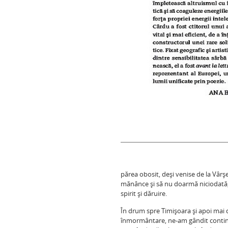
părea obosit, deşi venise de la Vârş
mănânce şi să nu doarmă niciodată, d
spirit şi dăruire.
În drum spre Timişoara şi apoi mai 
înmormântare, ne-am gândit continuu 