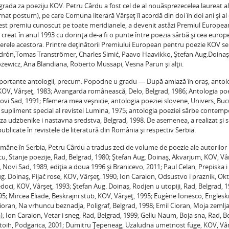
grada za poeziju KOV. Petru Cârdu a fost cel de al nouăsprezecelea laureat a
t postum), pe care Comuna literară Vârşeţ îl acordă din doi în doi ani şi al 
cest premiu cunoscut pe toate meridianele, a devenit astăzi Premiul Europe
eat în anul 1993 cu dorinţa de-a fi o punte între poezia sârbă şi cea euro
 operele acestora. Printre deţinătorii Premiului European pentru poezie KOV se 
Padrón,Tomas Tranströmer, Charles Simić, Paavo Haavikko, Ştefan Aug.Doina
ewicz, Ana Blandiana, Roberto Mussapi, Vesna Parun şi alţii.
mportante antologii, precum: Popodne u gradu — După amiază în oraş, antol
OV, Vârşeţ, 1983; Avangarda românească, Delo, Belgrad, 1986; Antologia poe
ovi Sad, 1991; Efemera mea veşnicie, antologia poeziei slovene, Univers, Bucu
upliment special al revistei Lumina, 1975; antologia poeziei sârbe contemp
 za udzbenike i nastavna sredstva, Belgrad, 1998. De asemenea, a realizat şi 
publicate în revistele de literatură din România şi respectiv Serbia.
omâne în Serbia, Petru Cârdu a tradus zeci de volume de poezie ale autorilor
u, Stanje poezije, Rad, Belgrad, 1980; Ştefan Aug. Doinaş, Akvarjum, KOV, Vâr
ci, Novi Sad, 1989, ediţia a doua 1996 şi Branicevo, 2011; Paul Celan, Prepiska
. Doinaş, Pijač rose, KOV, Vârşeţ, 1990; Ion Caraion, Odsustvo i praznik, Okt
oci, KOV, Vârşeţ, 1993; Ştefan Aug. Doinaş, Rodjen u utopiji, Rad, Belgrad, 1
95; Mircea Eliade, Beskrajni stub, KOV, Vârşeţ, 1995; Eugène Ionesco, Englesk
ioran, Na vrhuncu beznadja, Poligraf, Belgrad, 1998; Emil Cioran, Moja zemlj
); Ion Caraion, Vetar i sneg, Rad, Belgrad, 1999; Gellu Naum, Boja sna, Rad, B
ktoih, Podgarica, 2001; Dumitru Ţepeneag, Uzaludna umetnost fuge, KOV, Vâr