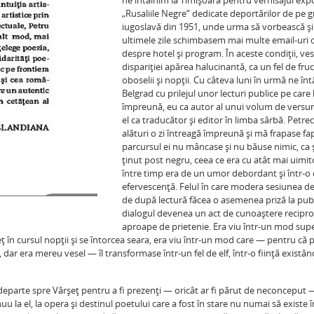
ne întâlnim la Timişoara pentru vernisajul expo
„Rusaliile Negre“ dedicate deportărilor de pe g
iugoslavă din 1951, unde urma să vorbească şi 
ultimele zile schimbasem mai multe email-uri c
despre hotel şi program. În aceste condiţii, ve
dispariţiei apărea halucinantă, ca un fel de fru
oboselii şi nopţii. Cu câteva luni în urmă ne în
Belgrad cu prilejul unor lecturi publice pe care
împreună, eu ca autor al unui volum de versuri
el ca traducător şi editor în limba sârbă. Petr
alături o zi întreagă împreună şi mă frapase fa
parcursul ei nu mâncase şi nu băuse nimic, ca ş
ţinut post negru, ceea ce era cu atât mai uimit
între timp era de un umor debordant şi într-o
efervescenţă. Felul în care modera sesiunea de
de după lectură făcea o asemenea priză la publ
dialogul devenea un act de cunoaştere recipro
aproape de prietenie. Era viu într-un mod supe
eţ în cursul nopţii şi se întorcea seara, era viu într-un mod care — pentru că 
ar era mereu vesel — îl transformase într-un fel de elf, într-o fiinţă existân
departe spre Vârşeţ pentru a fi prezenţi — oricât ar fi părut de neconceput 
la el, la opera şi destinul poetului care a fost în stare nu numai să existe î