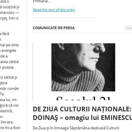
Primăria…
oată o
ă susţină şi
Read the rest of this entry
miraculos —
şeţ, într-o
COMUNICATE DE PRESA
mor
e fără
n
mai pe sine,
e energiile
 de a
itatea sârbă
n poezie.
i sârbă şi
ugène
 tânăr român
 Pe
ba lui, mi-
gură că voi
DE ZIUA CULTURII NAȚIONALE:
lastică,
DOINAȘ – omagiu lui EMINESC
ns
 îmi era
re mi-a fost
De Ziua și în întreaga Săptămâna dedicată Culturii