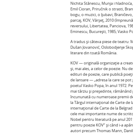
Nichita Stănescu, Munja i hladnoća,
Emil Cioran, Priručnik o strasti, Bra
bogu, o muzici, o ljubavi, Braničevo,
parcaj, KOV, Vârşeţ, 2010 (împreună
reversului, Libertatea, Panciova, 198
Eminescu, Bucureşti, 1985; Vasko P
A tradus şi câteva piese de teatru: 
Dušan Jovanović, Oslobodjenje Skoplj
literare din toată România.
KOV — originală organizaţie a creator
şi, mai ales, a celor de poezie. Nu d
edituri de poezie, care publică poeţi
de lansare — „adresa la care se pot 
poetul Vasko Popa, în anul 1972. Pet
mai târziu şi preşedinte, rămânând pe
încununată cu numeroase premii dece
la Târgul internaţional de Carte de 
internaţional de Carte de la Belgrad
cele mai importante nume de scriito
Nobel pentru literatură pe anul 201
pentru poezie KOV“ şi când i-a apăru
autori precum Thomas Mann, Danilo 