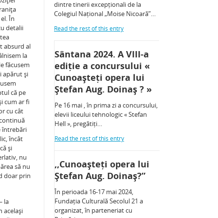
ziţiei
dintre tinerii excepționali de la
raniţa
Colegiul Național „Moise Nicoară”…
el. În
u detalii
Read the rest of this entry
stea
ct absurd al
Sântana 2024. A VIII-a
tâlnisem la
ediție a concursului «
 le făcusem
 apărut şi
Cunoașteți opera lui
ecusem
Ștefan Aug. Doinaș ? »
ptul că pe
i cum ar fi
Pe 16 mai , în prima zi a concursului,
or cu cât
elevii liceului tehnologic « Stefan
 continuă
Hell », pregătiți…
 întrebări
ic, încât
Read the rest of this entry
că şi
rlativ, nu
,,Cunoașteți opera lui
părea să nu
Ștefan Aug. Doinaș?”
d doar prin
În perioada 16-17 mai 2024,
Fundația Culturală Secolul 21 a
— la
organizat, în parteneriat cu
n acelaşi