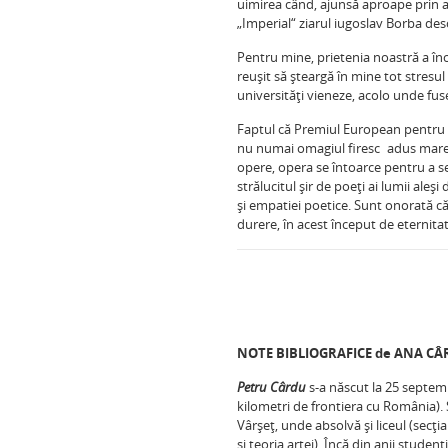
uimirea când, ajunsă aproape prin a
„Imperial“ ziarul iugoslav Borba desc
Pentru mine, prietenia noastră a înc
reuşit să şteargă în mine tot stresu
universităţi vieneze, acolo unde fu
Faptul că Premiul European pentru
nu numai omagiul firesc adus marelui
opere, opera se întoarce pentru a se a
strălucitul şir de poeţi ai lumii ale
şi empatiei poetice. Sunt onorată c
durere, în acest început de eternitat
NOTE BIBLIOGRAFICE de ANA C
Petru Cârdu
s-a născut la 25 septemb
kilometri de frontiera cu România). S
Vârşeţ, unde absolvă şi liceul (secţia
şi teoria artei). Încă din anii studenţ