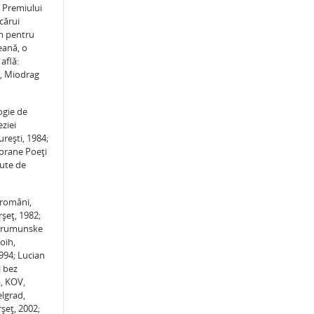
l Premiului
cărui
an pentru
peană, o
află:
ş, Miodrag
ogie de
ziei
reşti, 1984;
orane Poeţi
sute de
 români,
şeţ, 1982;
 i rumunske
oih,
994; Lucian
i bez
a, KOV,
elgrad,
şeţ, 2002;