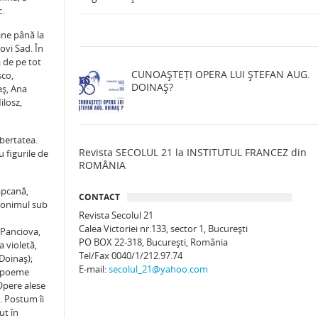
c.
âne până la
ovi Sad. În
a de pe tot
CUNOAȘTEȚI OPERA LUI ȘTEFAN AUG.
sco,
DOINAȘ?
aş, Ana
losz,
ibertatea.
Revista SECOLUL 21 la INSTITUTUL FRANCEZ din
u figurile de
ROMÂNIA
apcană,
CONTACT
udonimul sub
Revista Secolul 21
Calea Victoriei nr.133, sector 1, Bucureşti
 Panciova,
PO BOX 22-318, București, România
a violetă,
Tel/Fax 0040/1/212.97.74
Doinaş);
E-mail:
secolul_21@yahoo.com
e poeme
 Opere alese
. Postum îi
ut în