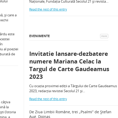
lului
Naționale, Fundația Culturală Secolul 21 și revista…
Read the rest of this entry
, şi care a
vechii
ârdu este
EVENIMENTE
more
acestei
în
iu al poeziei
Invitatie lansare-dezbatere
lburată de
numere Mariana Celac la
Targul de Carte Gaudeamus
2023
Cu ocazia proximei ediții a Târgului de Carte Gaudeamus
2023, redacția revistei Secolul 21 și…
Read the rest of this entry
 câţiva
ină la
De Ziua Limbii Române, trei „Psalmi” de Ștefan
şti (Istoria
Aug. Doinaș
umina, a