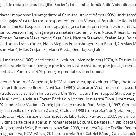
egiul de redacţie al publicaţiilor Societăţii de Limba Română din Voivodina et
edactor responsabil şi preşedinte al Comunei literare Vârşeţ (KOV) unde răm
4 se angajează ca redactor corespondent pentru Vârşeţ al Postului de Radio N
l emisiunii Radiospectru a îmbogăţit viaţa culturală prin texte despre cultur
 cu personalităţi din ţară şi străinătate (Cioran, Eliade, Noica, Krleža, Ione
l Zlobec, Desanka Maksimović, Saşa Pană, Nichita Stănescu, Ştefan Aug. Doin
zova, Tomas Tranströmer, Hans Magnus Enzensberger, Ezra Pound, Czeslaw Mi
an Matić, Miloš Crnjanski, Marin Preda, Geo Bogza şi alţii).
 Libertatea (1968) iar editorial, cu volumul Menire în doi (1970), la Editura L
ile la seratele literare, uimeşte prin inventivitate creatoare, prin jocul şocant c
ibertatea, Panciova 1974, primeşte premiul revistei Lumina.
 poeme Pronume/ Zamenice, la KOV şi Libertatea, apoi volumul Căpşuna în c
u klopci, Bratsvo jedinsvo, Novi Sad, 1988 (traducător Vladimir Zorić — pse
traduse sau scrise în limba sârbă ); în 1990 îi apare The Trapped Strawberry
 Marinkov) la editura Forest Books din Londra; În biserica Troia, Libertatea,
92 (traducător Vladimir Zorić); Ljubičasto mastilo Rad, Belgrad, 1997; Cerneal
Şcoala exilului, Pasărea măiastră, Craiova, 1998 (cu o prefaţă de Ştefan Aug. 
raducător Vladimir Zorić); Complicitate, Libertatea, Panciova, 2007, volum d
, ultima carte care a apărut în româneşte la Editura Libertatea, în Biblioteca
j građanski šešir, Prometej, Novi Sad,2009, cu o postfaţă de Draško Ređep
izgnanstva, KOV, Vârşeţ, 2012, cu o prefaţă de Gabriel Băbuţ. Cartea a apăr