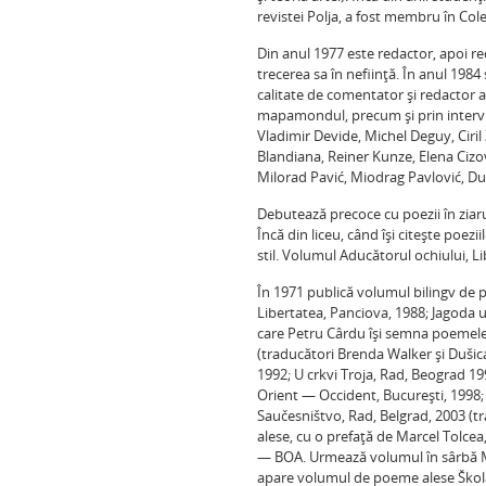
revistei Polja, a fost membru în Col
Din anul 1977 este redactor, apoi r
trecerea sa în nefiinţă. În anul 198
calitate de comentator şi redactor a
mapamondul, precum şi prin interviuri
Vladimir Devide, Michel Deguy, Ciri
Blandiana, Reiner Kunze, Elena Ci
Milorad Pavić, Miodrag Pavlović, Dus
Debutează precoce cu poezii în ziarul
Încă din liceu, când îşi citeşte poezi
stil. Volumul Aducătorul ochiului, L
În 1971 publică volumul bilingv de
Libertatea, Panciova, 1988; Jagoda 
care Petru Cârdu îşi semna poemele 
(traducători Brenda Walker şi Dušica
1992; U crkvi Troja, Rad, Beograd 19
Orient — Occident, Bucureşti, 1998; 
Saučesništvo, Rad, Belgrad, 2003 (t
alese, cu o prefaţă de Marcel Tolcea
— BOA. Urmează volumul în sârbă Mo
apare volumul de poeme alese Škola 