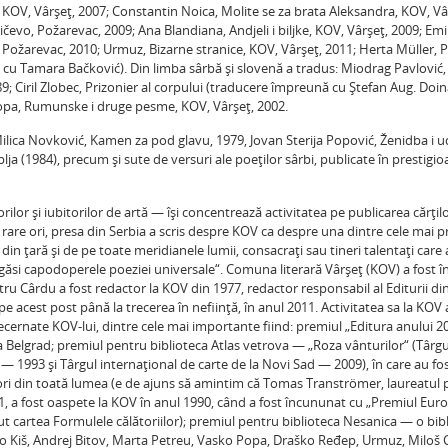
 KOV, Vârşeţ, 2007; Constantin Noica, Molite se za brata Aleksandra, KOV, Vâ
ničevo, Požarevac, 2009; Ana Blandiana, Andjeli i biljke, KOV, Vârşeţ, 2009; Emi
 Požarevac, 2010; Urmuz, Bizarne stranice, KOV, Vârşeţ, 2011; Herta Müller, Pis
 cu Tamara Bačković). Din limba sârbă şi slovenă a tradus: Miodrag Pavlović,
9; Ciril Zlobec, Prizonier al corpului (traducere împreună cu Ştefan Aug. Doin
opa, Rumunske i druge pesme, KOV, Vârşeţ, 2002.
Milica Novković, Kamen za pod glavu, 1979, Jovan Sterija Popović, Ženidba i 
a (1984), precum şi sute de versuri ale poeţilor sârbi, publicate în prestigio
ilor şi iubitorilor de artă — îşi concentrează activitatea pe publicarea cărţil
e rare ori, presa din Serbia a scris despre KOV ca despre una dintre cele mai p
 din ţară şi de pe toate meridianele lumii, consacraţi sau tineri talentaţi care
găsi capodoperele poeziei universale“. Comuna literară Vârşeţ (KOV) a fost în
ru Cârdu a fost redactor la KOV din 1977, redactor responsabil al Editurii din
 acest post până la trecerea în nefiinţă, în anul 2011. Activitatea sa la KOV 
rnate KOV-lui, dintre cele mai importante fiind: premiul „Editura anului 2
la Belgrad; premiul pentru biblioteca Atlas vetrova — „Roza vânturilor“ (Târgu
 — 1993 şi Târgul internaţional de carte de la Novi Sad — 2009), în care au fo
ri din toată lumea (e de ajuns să amintim că Tomas Tranströmer, laureatul 
1, a fost oaspete la KOV în anul 1990, când a fost încununat cu „Premiul Eu
t cartea Formulele călătoriilor); premiul pentru biblioteca Nesanica — o bib
Kiš, Andrej Bitov, Marta Petreu, Vasko Popa, Draško Ređep, Urmuz, Miloš C