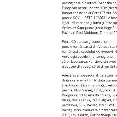
prestigioasa bibliotecă Evropska na
European pentru poezie KOV (decerna
fondator este chiar Petru Cârdu. A
poezie KOV — PETRU CÂRDU. A fost cr
legătură între poeţii lumii şi între
Vjačeslav Kuprijanov, Justo Jorge 
Pavlović, Paul Muldoon, Tadeusz Róż
Petru Cârdu este şi autorul unor i
poezie românească din Voivodina, K
româneşti a secolului XX, Svetovi, N
Antologia poeziei muntenegrene — s
sârbi, Libertatea, Panciova şi Zavod
traduceri din poeţii sârbi şi români 
Adevărat ambasador al literaturii r
dintre care amintim: Nichita Stănesc
Emil Cioran, Lacrimi şi sfinţi, Sveto
pesme, KOV, Vârşeţ, 1994; Ştefan Aug
Podgorica, 1993; Ana Blandiana, Sved
Blaga, Božja senka, Rad, Belgrad, 19
profesora, KOV, Vârşeţ, 1997; Emil C
Vârşeţ, 1998 (traducere din franceză
2000; Emil Cioran, Krik beznadja, O