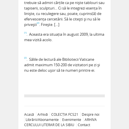
trebuie să admiri cărțile ca pe niște tablouri sau
tapiserii, sculpturi… Ci să le integrezi esența în
liniște, cu reculegere sau, poate, cuprins(ă) de
efervescența cercetării. Să le citești și nu să le
[2]
privești
. Firește. […]
[1]
. Aceasta era situația în august 2009, la ultima
mea vizită acolo.
[2]
. Sălile de lectură ale Bibliotecii Vaticane
admit maximum 150-200 de vizitatori pe zi și
nu este deloc ușor să te numeri printre ei.
Acasă
Arhivă
COLECȚIA FCS21
Despre noi
Librării/Abonamente
Evenimente
ARHIVA
CERCULUI LITERAR DE LA SIBIU
Contact