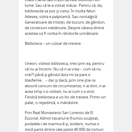
lume. Sau că le-a vizitat măcar. Pentru că, da,
bibliotecile se pot și vizita. În multe feluri.
Adesea, vizita e palpitantă. Sau nostalgică.
Generatoare de tristeți, de bucurii, de gânduri,
de conexiuni nebănuite. Despre câteva dintre
acestea va fi vorba în rândurile următoare.
Biblioteca – un culoar de trecere
Uneori, vizitezi biblioteca, treci prin ea, pentru
că nu ai încotro. Nu că n-ai vrea – cum să nu
vrei?! până și gândul ăsta mi se pare o
blasfemie… – dar și dacă, prin cine știe ce
absurd concurs de circumstanțe, n-ai dori, n-ai
avea timp s-o vizitezi, nu ai cum s-o eviți.
Fiindcă biblioteca e un loc de trecere. Printr-un
palat, o reședință, o mânăstire.
Prin Real Monasterio San Lorenzo de El
Escorial. Admiri tavanul ei frumos sculptat,
podelele-i de marmură și, evident, numai o
mică parte dintre cele peste 40.000 de tomuri