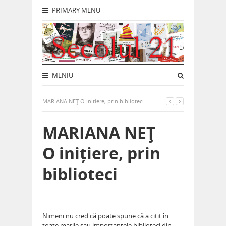
PRIMARY MENU
MENIU
MARIANA NEŢ O inițiere, prin biblioteci
MARIANA NEŢ
O inițiere, prin
biblioteci
Nimeni nu cred că poate spune că a citit în
toate marile sau importantele biblioteci din