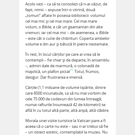
Acolo vezi – ca să te consolezi că n-ai văzut, de
fapt, nimic – expuse într-o vitrină, două
„tomuri” aflate în posesia bibliotecii: volumul
cel mai mic și cel mai mare. Cel mai mare
volum, o
Biblie,
e cât un geamantan din alte
vremuri, iar cel mai mic – de asemenea, o
Biblie
–
este cât o cutie de chibrituri. Coperta ambelor
volume e din aur și bătută în pietre nestemate.
În rest, în locul cărților pe care ai vrea să le
contempli – fie chiar și de departe, în ansamblu
–, admiri dale de marmură, o colonadă de
[1]
majolică, un plafon pictat
. Totul, frumos,
desigur. Dar frustrarea e imensă.
Cărțile (1,1 miloane de volume tipărite, dintre
care 8500 incunabule, ca să nu mai vorbim de
cele 75.000 de codexuri din lumea întreagă;
numai rafturile însumează 42 de kilometri) se
află în cu totul altă parte, altă aripă, altă clădire.
Morala unei vizite turistice la Vatican pare a fi
aceea că o carte nu este – sau n-ar trebui să fie
– un obiect estetic, contemplabil la muzeu. Nu