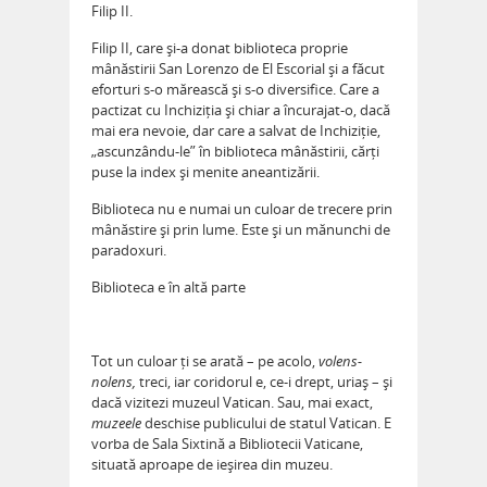
Filip II.
Filip II, care și-a donat biblioteca proprie
mânăstirii San Lorenzo de El Escorial și a făcut
eforturi s-o mărească și s-o diversifice. Care a
pactizat cu Inchiziția și chiar a încurajat-o, dacă
mai era nevoie, dar care a salvat de Inchiziție,
„ascunzându-le” în biblioteca mânăstirii, cărți
puse la index și menite aneantizării.
Biblioteca nu e numai un culoar de trecere prin
mânăstire și prin lume. Este și un mănunchi de
paradoxuri.
Biblioteca e în altă parte
Tot un culoar ți se arată – pe acolo,
volens-
nolens,
treci, iar coridorul e, ce-i drept, uriaș – și
dacă vizitezi muzeul Vatican. Sau, mai exact,
muzeele
deschise publicului de statul Vatican. E
vorba de Sala Sixtină a Bibliotecii Vaticane,
situată aproape de ieșirea din muzeu.