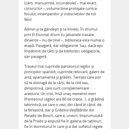
(cărți, manuscrise, incunabule) – mai exact,
cotorul lor –, volume bine protejate contra
focului, intemperiilor și indiscrețiilor de tot
felul.
Admiri și te gândești și te întrebi. În drumul
prin El Escorial, drum cu jaloanele trasate
dinainte – nu de tine! –, biblioteca este numai o
etapă. Pasageră, dar obligatorie. Sau, dacă ești
împătimit de cărți și de biblioteci: obligatorie,
dar pasageră.
Traseul mai cuprinde panteonul regilor și
principilor spanioli, cuprinde relicvarii, galerii de
artă, apartamente și grădini. Tentații care pot
să te distragă de la cărți, de la citit sau,
dimpotrivă, care sunt complementare
acestora. Un trist, însă uriaș
memento mori
(Panteonul regilor are 60 de cripte…), o grădină
labirintică, pe care o vezi, din când în când, de
la fereastră, dar și
Grădina desfătărilor din
Paradis
de Bosch, care e, uneori, împrumutată
de la Prado și expusă fie în galeria de tablouri,
fie în dormitorul în care și-a dat sufletul regele