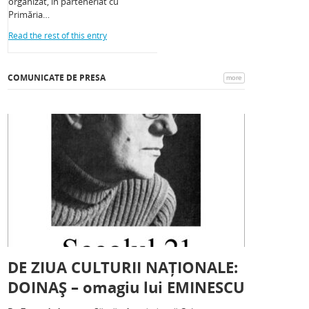
organizat, în parteneriat cu
Primăria…
Read the rest of this entry
COMUNICATE DE PRESA
more
DE ZIUA CULTURII NAȚIONALE:
DOINAȘ – omagiu lui EMINESCU