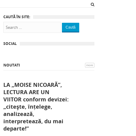
CAUTĂ ÎN SITE:
Caută
SOCIAL
NOUTATI
more
LA „MOISE NICOARĂ”,
LECTURA ARE UN
VIITOR conform devizei:
„citește, înțelege,
analizează,
interpretează, du mai
departe!”