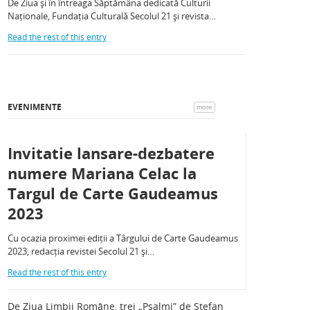
De Ziua și în întreaga Săptămâna dedicată Culturii
Naționale, Fundația Culturală Secolul 21 și revista…
Read the rest of this entry
EVENIMENTE
more
Invitatie lansare-dezbatere
numere Mariana Celac la
Targul de Carte Gaudeamus
2023
Cu ocazia proximei ediții a Târgului de Carte Gaudeamus
2023, redacția revistei Secolul 21 și…
Read the rest of this entry
De Ziua Limbii Române, trei „Psalmi” de Ștefan