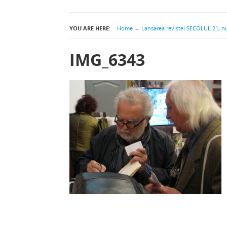
YOU ARE HERE:
Home
→
Lansarea revistei SECOLUL 21, num
IMG_6343