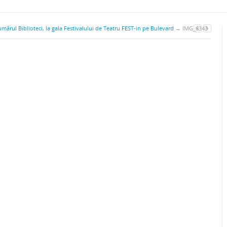
ărul Biblioteci, la gala Festivalului de Teatru FEST-in pe Bulevard
→
IMG_6343