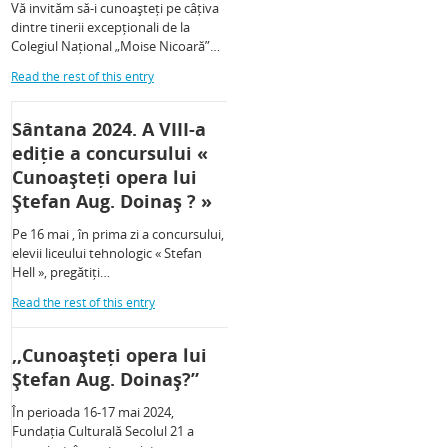
Vă invităm să-i cunoașteți pe câțiva
dintre tinerii excepționali de la
Colegiul Național „Moise Nicoară”…
Read the rest of this entry
Sântana 2024. A VIII-a
ediție a concursului «
Cunoașteți opera lui
Ștefan Aug. Doinaș ? »
Pe 16 mai , în prima zi a concursului,
elevii liceului tehnologic « Stefan
Hell », pregătiți…
Read the rest of this entry
,,Cunoașteți opera lui
Ștefan Aug. Doinaș?”
În perioada 16-17 mai 2024,
Fundația Culturală Secolul 21 a