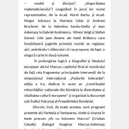
– model și discipol”, „Singurătatea
matematicianului”) coagulând în jurul lor nume
reprezentative, de la Acad. Viorel Barbu și Acad.
Mugur Isărescu la Mariana Celac și Andrew
Bruckner, de la Valentina Sandu-Dediu și Jean
Askenazy la Gabriel Andreescu, Vilmos Voigt și Stefan
Danesi. Cele șase desene ale Getei Brătescu care
înnobilaseră paginile primului număr se regăsesc
aici, amintindu-i cititorului că i se propune, de fapt, o
singură carte în două volume.
În prelungirea logică a biografiei și idealului
european ale lui Marcus, capitolul final al numărului
de față reia fragmentar principalele intervenții de la
simpozionul internațional „Podurile toleranței”,
ediția a V-a, dedicat în acest an „Contribuției
minorităților naționale din România la diversitatea și
vitalitatea culturii europene” și organizat la București
sub Înaltul Patronaj al Președintelui României.
Dincolo, însă, de toate acestea, sunt pregnant
prezente aici fantezia și fantazarea, visele și visarea în
texte precum „Vis cu Solomon Marcus” (Cristian
Calude), dialogul imaginar Marcus-Askenazy