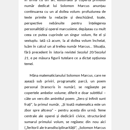
În urmă cu un an, editorialul și coperta primului
număr dedicat lui Solomon Marcus anunțau
continuarea cu un al doilea volum: profuziunea de
texte primite la redacție și deschizând, toate,
perspective nebănuite pentru înțelegerea
personalității și operei marcusiene, depășeau cu mult
ceea ce putea cuprinde un singur volum, fie el și
sextuplu. Iată că acum, la al doilea volum încheiat,
luăm în calcul un al treilea număr Marcus… Situația,
fără precedent în istoria revistei
Secolul 20/Secolul
21
, e pe măsura figurii tutelare ce a dictat opțiunea
temei.
Mâna matematicianului Solomon Marcus, care ne
așează sub priviri, programatic parcă, un poem
personal (transcris în număr), se regăsește pe
copertele ambelor volume; diferit e doar subtitlul –
câte un vers din amintitul poem: „Zero și Infinit sunt
frați”, la primul număr, „Și toată matematica este un
zbor spre altceva” – pentru acesta din urmă. Teme
centrale ale operei și dedicării civice, structurând
sumarul primului volum, se regăsesc din nou aici
(„Teritorii ale transdisciplinarității”, „Solomon Marcus