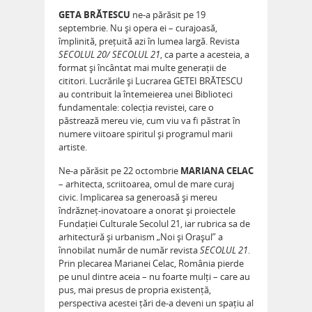
GETA BRĂTESCU
ne-a părăsit pe 19
septembrie. Nu și opera ei – curajoasă,
împlinită, prețuită azi în lumea largă. Revista
SECOLUL 20/ SECOLUL 21
, ca parte a acesteia, a
format și încântat mai multe generații de
cititori. Lucrările și Lucrarea GETEI BRĂTESCU
au contribuit la întemeierea unei Biblioteci
fundamentale: colecția revistei, care o
păstrează mereu vie, cum viu va fi păstrat în
numere viitoare spiritul și programul marii
artiste.
Ne-a părăsit pe 22 octombrie
MARIANA CELAC
– arhitecta, scriitoarea, omul de mare curaj
civic. Implicarea sa generoasă și mereu
îndrăzneț-inovatoare a onorat și proiectele
Fundației Culturale Secolul 21, iar rubrica sa de
arhitectură și urbanism „Noi și Orașul” a
înnobilat număr de număr revista
SECOLUL 21
.
Prin plecarea Marianei Celac, România pierde
pe unul dintre aceia – nu foarte mulți – care au
pus, mai presus de propria existență,
perspectiva acestei țări de-a deveni un spațiu al