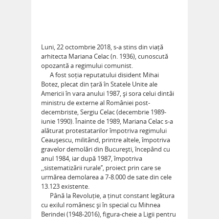
Luni, 22 octombrie 2018, s-a stins din viață
arhitecta Mariana Celac (n. 1936), cunoscută
opozantă a regimului comunist.
A fost soția reputatului disident Mihai
Botez, plecat din țară în Statele Unite ale
Americii în vara anului 1987, și sora celui dintâi
ministru de externe al României post-
decembriste, Sergiu Celac (decembrie 1989-
iunie 1990). Înainte de 1989, Mariana Celac s-a
alăturat protestatarilor împotriva regimului
Ceaușescu, militând, printre altele, împotriva
gravelor demolări din București, începând cu
anul 1984, iar după 1987, împotriva
,,sistematizării rurale’’, proiect prin care se
urmărea demolarea a 7-8.000 de sate din cele
13.123 existente.
Până la Revoluție, a ținut constant legătura
cu exilul românesc și în special cu Mihnea
Berindei (1948-2016), figura-cheie a Ligii pentru