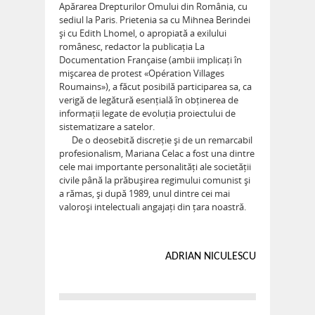
Apărarea Drepturilor Omului din România, cu
sediul la Paris. Prietenia sa cu Mihnea Berindei
și cu Edith Lhomel, o apropiată a exilului
românesc, redactor la publicația La
Documentation Française (ambii implicați în
mișcarea de protest «Opération Villages
Roumains»), a făcut posibilă participarea sa, ca
verigă de legătură esențială în obținerea de
informații legate de evoluția proiectului de
sistematizare a satelor.
De o deosebită discreție și de un remarcabil
profesionalism, Mariana Celac a fost una dintre
cele mai importante personalități ale societății
civile până la prăbușirea regimului comunist și
a rămas, și după 1989, unul dintre cei mai
valoroși intelectuali angajați din țara noastră.
ADRIAN NICULESCU