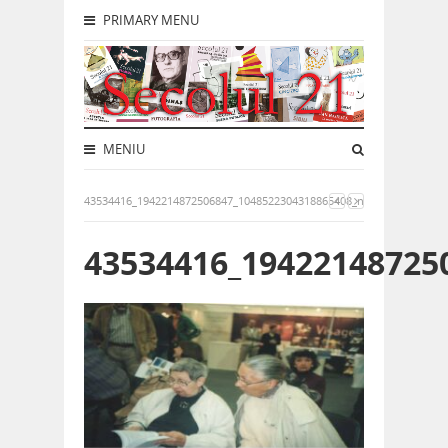
PRIMARY MENU
MENIU
43534416_1942214872506847_1048522304318865408_n
43534416_19422148725