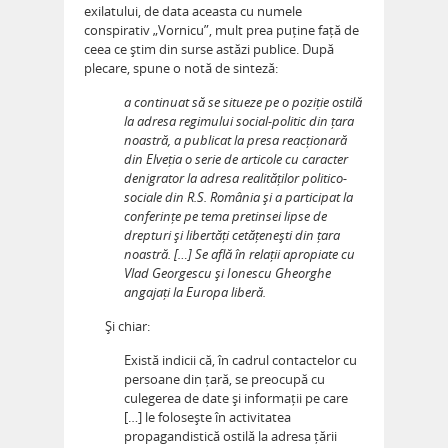
exilatului, de data aceasta cu numele
conspirativ „Vornicu”, mult prea puține față de
ceea ce știm din surse astăzi publice. După
plecare, spune o notă de sinteză:
a continuat să se situeze pe o poziție ostilă
la adresa regimului social-politic din țara
noastră, a publicat la presa reacționară
din Elveția o serie de articole cu caracter
denigrator la adresa realităților politico-
sociale din R.S. România și a participat la
conferințe pe tema pretinsei lipse de
drepturi și libertăți cetățenești din țara
noastră. […] Se află în relații apropiate cu
Vlad Georgescu și Ionescu Gheorghe
angajați la Europa liberă.
Și chiar:
Există indicii că, în cadrul contactelor cu
persoane din țară, se preocupă cu
culegerea de date și informații pe care
[…] le folosește în activitatea
propagandistică ostilă la adresa țării