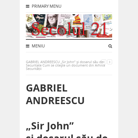
PRIMARY MENU
MENIU
GABRIEL ANDREESCU „Sir John” și dosarul său de
Securitate Cum se citește un document din Arhiva
Securității
GABRIEL
ANDREESCU
„Sir John”