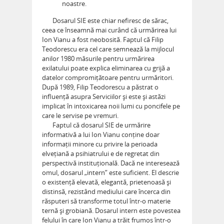
noastre.
Dosarul SIE este chiar nefiresc de sărac,
ceea ce înseamnă mai curând că urmărirea lui
Ion Vianu a fost neobosită. Faptul că Filip
Teodorescu era cel care semnează la mijlocul
anilor 1980 măsurile pentru urmărirea
exilatului poate explica eliminarea cu grijă a
datelor compromițătoare pentru urmăritori.
După 1989, Filip Teodorescu a păstrat o
influență asupra Serviciilor și este și astăzi
implicat în intoxicarea noii lumi cu poncifele pe
care le servise pe vremuri.
Faptul că dosarul SIE de urmărire
informativă a lui Ion Vianu conține doar
informații minore cu privire la perioada
elvețiană a psihiatrului e de regretat din
perspectivă instituțională. Dacă ne interesează
omul, dosarul „intern” este suficient. El descrie
o existență elevată, elegantă, prietenoasă și
distinsă, rezistând mediului care încerca din
răsputeri să transforme totul într-o materie
ternă și grobiană. Dosarul intern este povestea
felului în care Ion Vianu a trăit frumos într-o