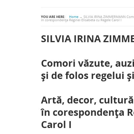
YOU ARE HERE:
Home
→
SILVIA IRINA ZIMMERMANN Comori vă
în corespondenţa Reginei Elisabeta cu Regele Carol I
SILVIA IRINA ZIM
Comori văzute, auz
şi de folos regelui şi
Artă, decor, cultură
în corespondenţa Re
Carol I