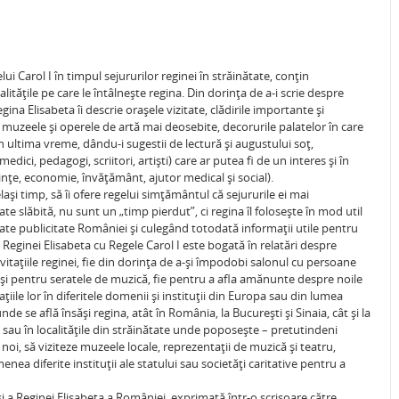
ui Carol I în timpul sejururilor reginei în străinătate, conţin
ităţile pe care le întâlneşte regina. Din dorinţa de a-i scrie despre
ina Elisabeta îi descrie oraşele vizitate, clădirile importante şi
muzeele şi operele de artă mai deosebite, decorurile palatelor în care
 în ultima vreme, dându-i sugestii de lectură şi augustului soţ,
medici, pedagogi, scriitori, artişti) care ar putea fi de un interes şi în
iinţe, economie, învăţământ, ajutor medical şi social).
aşi timp, să îi ofere regelui simţământul că sejururile ei mai
ate slăbită, nu sunt un „timp pierdut”, ci regina îl foloseşte în mod util
nătate publicitate României şi culegând totodată informaţii utile pentru
ginei Elisabeta cu Regele Carol I este bogată în relatări despre
vitaţiile reginei, fie din dorinţa de a-şi împodobi salonul cu persoane
oşi pentru seratele de muzică, fie pentru a afla amănunte despre noile
aţiile lor în diferitele domenii şi instituţii din Europa sau din lumea
nde se află însăşi regina, atât în România, la Bucureşti şi Sinaia, cât şi la
sau în localităţile din străinătate unde poposeşte – pretutindeni
oi, să viziteze muzeele locale, reprezentaţii de muzică şi teatru,
nea diferite instituţii ale statului sau societăţi caritative pentru a
a Reginei Elisabeta a României, exprimată într-o scrisoare către