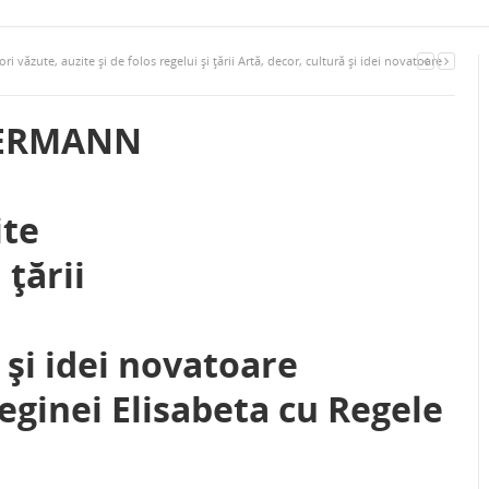
zute, auzite şi de folos regelui şi ţării Artă, decor, cultură şi idei novatoare
MERMANN
ite
 ţării
 şi idei novatoare
ginei Elisabeta cu Regele