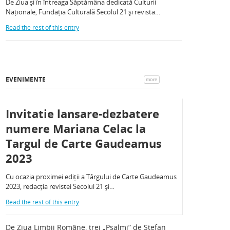
De Ziua și în întreaga Săptămâna dedicată Culturii
Naționale, Fundația Culturală Secolul 21 și revista…
Read the rest of this entry
EVENIMENTE
more
Invitatie lansare-dezbatere
numere Mariana Celac la
Targul de Carte Gaudeamus
2023
Cu ocazia proximei ediții a Târgului de Carte Gaudeamus
2023, redacția revistei Secolul 21 și…
Read the rest of this entry
De Ziua Limbii Române, trei „Psalmi” de Ștefan