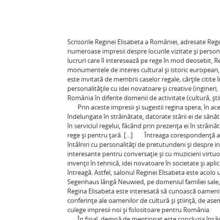
Scrisorile Reginei Elisabeta a României, adresate Regel
numeroase impresii despre locurile vizitate şi personal
lucruri care îl interesează pe rege în mod deosebit, Reg
monumentele de interes cultural şi istoric european, 
este invitată de membrii caselor regale, cărţile citite
personalităţile cu idei novatoare şi creative (ingineri, 
România în diferite domenii de activitate (cultură, şt
Prin aceste impresii şi sugestii regina spera, în acel
îndelungate în străinătate, datorate stării ei de sănăt
în serviciul regelui, făcând prin prezenţa ei în străi
rege şi pentru ţară. […] Întreaga corespondenţă a Re
întâlniri cu personalităţi de pretutundeni şi despre in
interesante pentru conversaţie şi cu muzicieni virtu
invenţii în tehnică, idei novatoare în societate şi aplic
întreagă. Astfel, salonul Reginei Elisabeta este acolo u
Segenhaus lângă Neuwied, pe domeniul familiei sale, 
Regina Elisabeta este interesată să cunoască oameni n
conferinţe ale oamenilor de cultură şi ştiinţă, de aseme
culege impresii noi şi folositoare pentru România.
În final, demnă de menționat este concluzia însăşi 