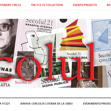
LITERARY CIRCLE
THE FCS 21 COLLECTION
EVENTS/PROJECTS
BO
A FCS21
ARHIVA CERCULUI LITERAR DE LA SIBIU
EVENIMENTE/PROIEC