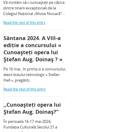
Vă invităm să-i cunoașteți pe câțiva
dintre tinerii excepționali de la
Colegiul Național „Moise Nicoară”…
Read the rest of this entry
Sântana 2024. A VIII-a
ediție a concursului «
Cunoașteți opera lui
Ștefan Aug. Doinaș ? »
Pe 16 mai , în prima zi a concursului,
elevii liceului tehnologic « Stefan
Hell », pregătiți…
Read the rest of this entry
,,Cunoașteți opera lui
Ștefan Aug. Doinaș?”
În perioada 16-17 mai 2024,
Fundația Culturală Secolul 21 a