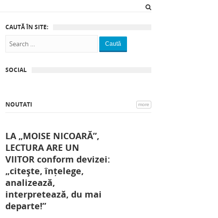
CAUTĂ ÎN SITE:
Caută
SOCIAL
NOUTATI
more
LA „MOISE NICOARĂ”,
LECTURA ARE UN
VIITOR conform devizei:
„citește, înțelege,
analizează,
interpretează, du mai
departe!”