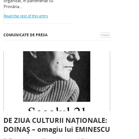
organizat, în parteneriat cu
Primăria…
Read the rest of this entry
COMUNICATE DE PRESA
more
DE ZIUA CULTURII NAȚIONALE:
DOINAȘ – omagiu lui EMINESCU