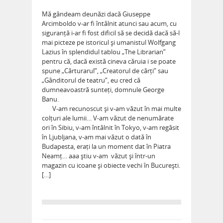
Mă gândeam deunăzi dacă Giuseppe
Arcimboldo v-ar ﬁ întâlnit atunci sau acum, cu
siguranță i-ar ﬁ fost diﬁcil să se decidă dacă să-l
mai picteze pe istoricul și umanistul Wolfgang
Lazius în splendidul tablou „The Librarian”
pentru că, dacă există cineva căruia i se poate
spune „Cărturarul”, „Creatorul de cărți” sau
„Gânditorul de teatru”, eu cred că
dumneavoastră sunteți, domnule George
Banu.
V-am recunoscut și v-am văzut în mai multe
colțuri ale lumii… V-am văzut de nenumărate
ori în Sibiu, v-am întâlnit în Tokyo, v-am regăsit
în Ljubljana, v-am mai văzut o dată în
Budapesta, erați la un moment dat în Piatra
Neamț… aaa știu v-am văzut și într-un
magazin cu icoane și obiecte vechi în București.
[…]