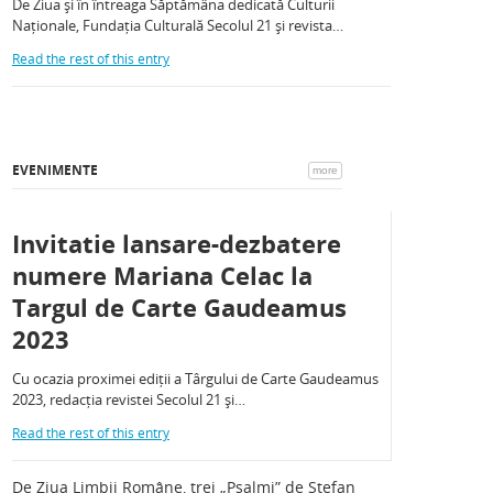
De Ziua și în întreaga Săptămâna dedicată Culturii
Naționale, Fundația Culturală Secolul 21 și revista…
Read the rest of this entry
EVENIMENTE
more
Invitatie lansare-dezbatere
numere Mariana Celac la
Targul de Carte Gaudeamus
2023
Cu ocazia proximei ediții a Târgului de Carte Gaudeamus
2023, redacția revistei Secolul 21 și…
Read the rest of this entry
De Ziua Limbii Române, trei „Psalmi” de Ștefan