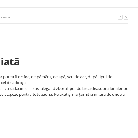
opiată
iată
 ar putea fi de foc, de pământ, de apă, sau de aer, după tipul de
i cel de adopție.
 cu rădăcinile în sus, alegând zborul, pendularea deasupra lumilor pe
 se atașeze pentru totdeauna. Relaxat și mulțumit și în țara de unde a