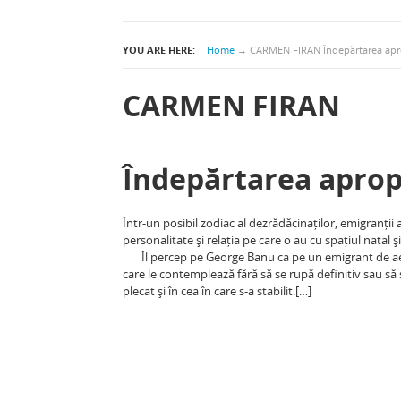
YOU ARE HERE:
Home
→
CARMEN FIRAN Îndepărtarea apr
CARMEN FIRAN
Îndepărtarea aprop
Într-un posibil zodiac al dezrădăcinaților, emigranții
personalitate și relația pe care o au cu spațiul natal ș
Îl percep pe George Banu ca pe un emigrant de aer:
care le contemplează fără să se rupă definitiv sau să
plecat și în cea în care s-a stabilit.[…]