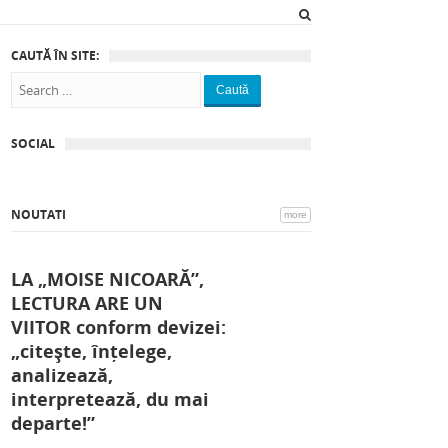
CAUTĂ ÎN SITE:
Caută
SOCIAL
NOUTATI
more
LA „MOISE NICOARĂ”,
LECTURA ARE UN
VIITOR conform devizei:
„citește, înțelege,
analizează,
interpretează, du mai
departe!”