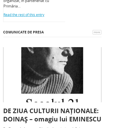
organizat, în parteneriat cu
Primăria…
Read the rest of this entry
COMUNICATE DE PRESA
more
DE ZIUA CULTURII NAȚIONALE:
DOINAȘ – omagiu lui EMINESCU