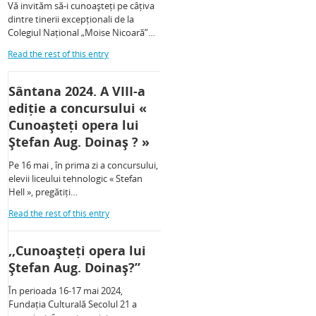
Vă invităm să-i cunoașteți pe câțiva
dintre tinerii excepționali de la
Colegiul Național „Moise Nicoară”…
Read the rest of this entry
Sântana 2024. A VIII-a
ediție a concursului «
Cunoașteți opera lui
Ștefan Aug. Doinaș ? »
Pe 16 mai , în prima zi a concursului,
elevii liceului tehnologic « Stefan
Hell », pregătiți…
Read the rest of this entry
,,Cunoașteți opera lui
Ștefan Aug. Doinaș?”
În perioada 16-17 mai 2024,
Fundația Culturală Secolul 21 a