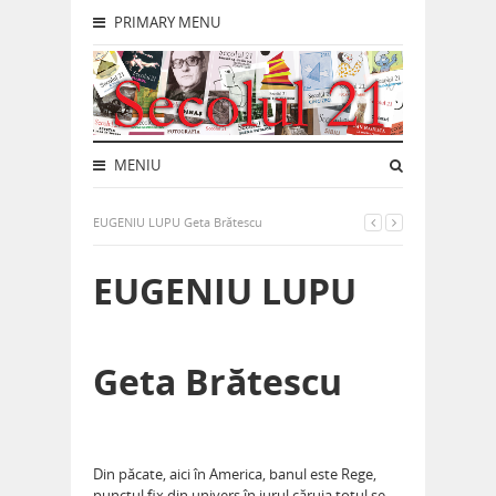
PRIMARY MENU
MENIU
EUGENIU LUPU Geta Brătescu
EUGENIU LUPU
Geta Brătescu
Din păcate, aici în America, banul este Rege,
punctul fix din univers în jurul căruia totul se