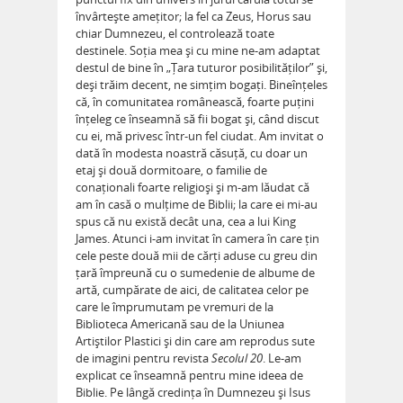
învârtește amețitor; la fel ca Zeus, Horus sau
chiar Dumnezeu, el controlează toate
destinele. Soția mea și cu mine ne-am adaptat
destul de bine în „Țara tuturor posibilităților” și,
deși trăim decent, ne simțim bogați. Bineînțeles
că, în comunitatea românească, foarte puțini
înțeleg ce înseamnă să fii bogat și, când discut
cu ei, mă privesc într-un fel ciudat. Am invitat o
dată în modesta noastră căsuță, cu doar un
etaj și două dormitoare, o familie de
conaționali foarte religioși și m-am lăudat că
am în casă o mulțime de Biblii; la care ei mi-au
spus că nu există decât una, cea a lui King
James. Atunci i-am invitat în camera în care țin
cele peste două mii de cărți aduse cu greu din
țară împreună cu o sumedenie de albume de
artă, cumpărate de aici, de calitatea celor pe
care le împrumutam pe vremuri de la
Biblioteca Americană sau de la Uniunea
Artiștilor Plastici și din care am reprodus sute
de imagini pentru revista
Secolul 20
. Le-am
explicat ce înseamnă pentru mine ideea de
Biblie. Pe lângă credința în Dumnezeu și Isus