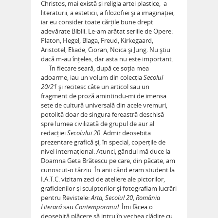
Christos, mai există și religia artei plastice, a
literaturii, a esteticii, a filozofiei și a imaginației,
iar eu consider toate cărțile bune drept
adevărate Biblii. Le-am arătat seriile de Opere:
Platon, Hegel, Blaga, Freud, Kirkegaard,
Aristotel, Eliade, Cioran, Noica și Jung. Nu știu
dacă m-au înțeles, dar asta nu este important.
În fiecare seară, după ce soția mea
adoarme, iau un volum din colecția
Secolul
20/21
și recitesc câte un articol sau un
fragment de proză amintindu-mi de imensa
sete de cultură universală din acele vremuri,
potolită doar de singura fereastră deschisă
spre lumea civilizată de grupul de aur al
redacției
Secolului 20
. Admir deosebita
prezentare grafică și, în special, coperțile de
nivel internațional. Atunci, gândul mă duce la
Doamna Geta Brătescu pe care, din păcate, am
cunoscut-o târziu. În anii când eram student la
I.A.T.C. vizitam zeci de ateliere ale pictorilor,
graficienilor și sculptorilor și fotografiam lucrări
pentru Revistele:
Arta,
Secolul 20
,
România
Literară
sau
Contemporanul
. Îmi făcea o
deosebită plăcere să intru în vechea clădire cu