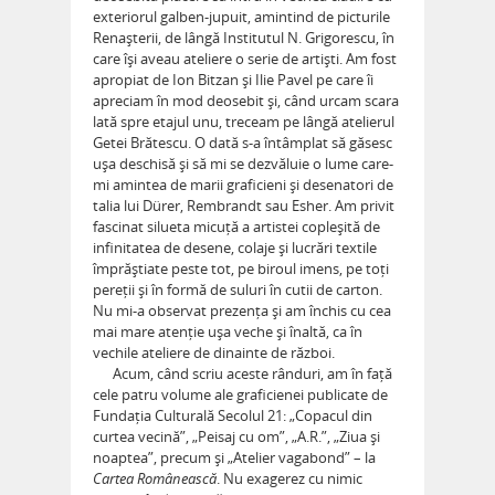
exteriorul galben-jupuit, amintind de picturile
Renașterii, de lângă Institutul N. Grigorescu, în
care își aveau ateliere o serie de artiști. Am fost
apropiat de Ion Bitzan și Ilie Pavel pe care îi
apreciam în mod deosebit și, când urcam scara
lată spre etajul unu, treceam pe lângă atelierul
Getei Brătescu. O dată s-a întâmplat să găsesc
ușa deschisă și să mi se dezvăluie o lume care-
mi amintea de marii graficieni și desenatori de
talia lui Dürer, Rembrandt sau Esher. Am privit
fascinat silueta micuță a artistei copleșită de
infinitatea de desene, colaje și lucrări textile
împrăștiate peste tot, pe biroul imens, pe toți
pereții și în formă de suluri în cutii de carton.
Nu mi-a observat prezența și am închis cu cea
mai mare atenție ușa veche și înaltă, ca în
vechile ateliere de dinainte de război.
Acum, când scriu aceste rânduri, am în față
cele patru volume ale graficienei publicate de
Fundația Culturală Secolul 21: „Copacul din
curtea vecină”, „Peisaj cu om”, „A.R.”, „Ziua și
noaptea”, precum și „Atelier vagabond” – la
Cartea Românească
. Nu exagerez cu nimic