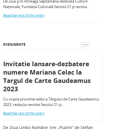
De Ziua și în întreaga Săptămâna dedicată Culturii
Naționale, Fundația Culturală Secolul 21 și revista…
Read the rest of this entry
EVENIMENTE
more
Invitatie lansare-dezbatere
numere Mariana Celac la
Targul de Carte Gaudeamus
2023
Cu ocazia proximei ediții a Târgului de Carte Gaudeamus
2023, redacția revistei Secolul 21 și…
Read the rest of this entry
De Ziua Limbii Române, trei „Psalmi” de Ștefan