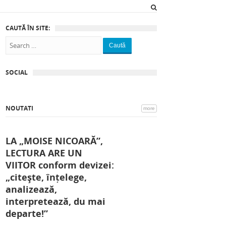
CAUTĂ ÎN SITE:
Caută
SOCIAL
NOUTATI
more
LA „MOISE NICOARĂ”,
LECTURA ARE UN
VIITOR conform devizei:
„citește, înțelege,
analizează,
interpretează, du mai
departe!”