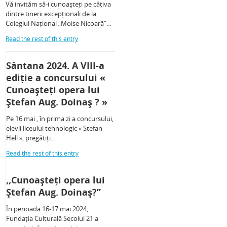
Vă invităm să-i cunoașteți pe câțiva
dintre tinerii excepționali de la
Colegiul Național „Moise Nicoară”…
Read the rest of this entry
Sântana 2024. A VIII-a
ediție a concursului «
Cunoașteți opera lui
Ștefan Aug. Doinaș ? »
Pe 16 mai , în prima zi a concursului,
elevii liceului tehnologic « Stefan
Hell », pregătiți…
Read the rest of this entry
,,Cunoașteți opera lui
Ștefan Aug. Doinaș?”
În perioada 16-17 mai 2024,
Fundația Culturală Secolul 21 a