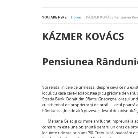
YOU ARE HERE:
Home
→
KÁZMER KOVÁCS Pensiunea Rân
KÁZMER KOVÁCS
Pensiunea Rânduni
Voi relata, în cele ce urmează, despre ceva ce nu exi
locul, cu casa care-l adăpostea și cu grădina de vară,
Strada Bánki Donát din Sfântu Gheorghe, orașul unde 
cu schimbul de proprietar și de profil – locul poartă
Rândunica ține de altă poveste, destul de obișnuită ș
Mariana Celac și cu mine am lucrat împreună la ace
construim este una obișnuită pentru un oraș de provin
locuințe ridicate prin anii ’80. Trebuia să inventăm o