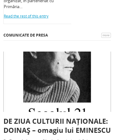
organizat, în parteneriat cu
Primăria…
Read the rest of this entry
COMUNICATE DE PRESA
more
DE ZIUA CULTURII NAȚIONALE:
DOINAȘ – omagiu lui EMINESCU