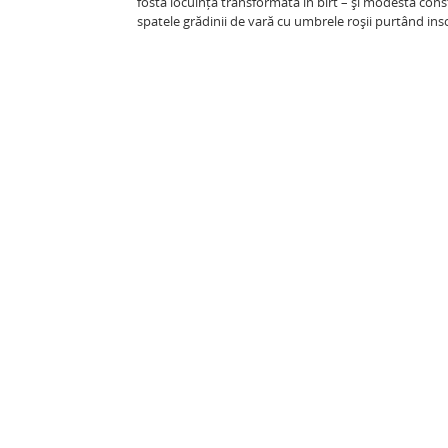
fostă locuință transformată în birt – și modesta const
spatele grădinii de vară cu umbrele roșii purtând inscr