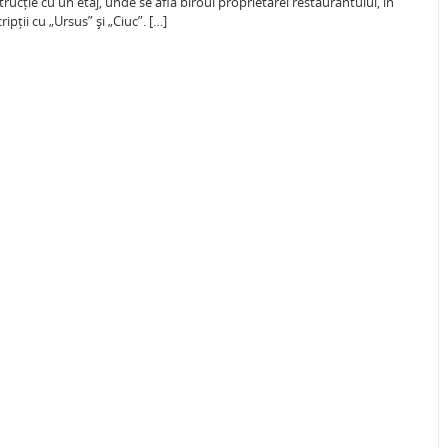
rucție cu un etaj, unde se afla biroul proprietarei restaurantului, în
ipții cu „Ursus” și „Ciuc”. […]