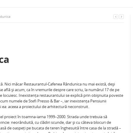
dunica
ca
stă. Nici măcar Restaurantul-Cafenea Rândunica nu mai există, deși
 se află și acum, ca în vremurile despre care scriu, la numărul 17 de pe
locuiesc. Inexistența restaurantului se explică prin obișnuita poveste
 acum numele de Stefi Presso & Bar –, iar inexistența Pensiunii
i ea: aceea a proiectului de arhitectură neconstruit.
l proiect în toamna-iarna 1999–2000. Strada unde trebuia să
cie: neorânduită, cu clădiri scunde, dar și cu câteva blocuri de
 casă de oaspeți pe bucata de teren înghesuită între casa de la stradă –