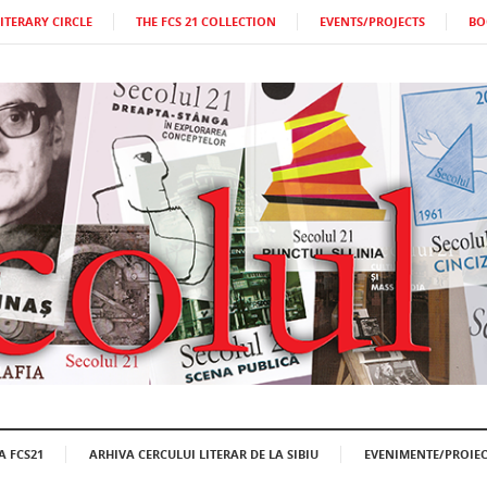
LITERARY CIRCLE
THE FCS 21 COLLECTION
EVENTS/PROJECTS
BO
A FCS21
ARHIVA CERCULUI LITERAR DE LA SIBIU
EVENIMENTE/PROIEC