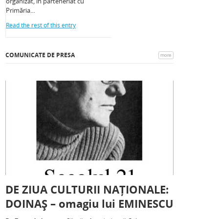
organizat, în parteneriat cu
Primăria…
Read the rest of this entry
COMUNICATE DE PRESA
more
DE ZIUA CULTURII NAȚIONALE:
DOINAȘ – omagiu lui EMINESCU