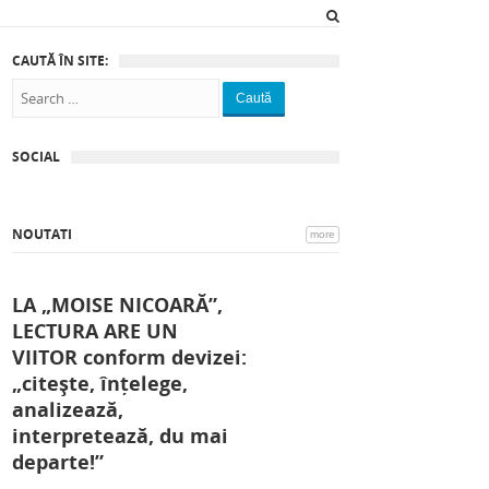
CAUTĂ ÎN SITE:
Caută
SOCIAL
NOUTATI
more
LA „MOISE NICOARĂ”,
LECTURA ARE UN
VIITOR conform devizei:
„citește, înțelege,
analizează,
interpretează, du mai
departe!”