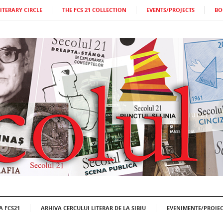
LITERARY CIRCLE
THE FCS 21 COLLECTION
EVENTS/PROJECTS
BO
A FCS21
ARHIVA CERCULUI LITERAR DE LA SIBIU
EVENIMENTE/PROIEC