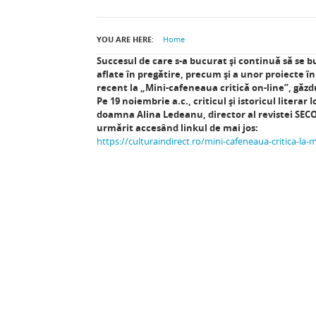
YOU ARE HERE:
Home
Succesul de care s-a bucurat și continuă să se
aflate în pregătire, precum și a unor proiecte î
recent la „Mini-cafeneaua critică on-line”, găz
Pe 19 noiembrie a.c., criticul și istoricul literar
doamna Alina Ledeanu, director al revistei SECOL
urmărit accesând linkul de mai jos:
https://culturaindirect.ro/mini-cafeneaua-critica-la-m