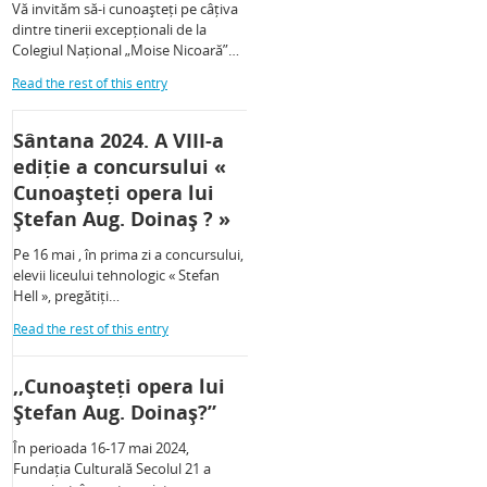
Vă invităm să-i cunoașteți pe câțiva
dintre tinerii excepționali de la
Colegiul Național „Moise Nicoară”…
Read the rest of this entry
Sântana 2024. A VIII-a
ediție a concursului «
Cunoașteți opera lui
Ștefan Aug. Doinaș ? »
Pe 16 mai , în prima zi a concursului,
elevii liceului tehnologic « Stefan
Hell », pregătiți…
Read the rest of this entry
,,Cunoașteți opera lui
Ștefan Aug. Doinaș?”
În perioada 16-17 mai 2024,
Fundația Culturală Secolul 21 a