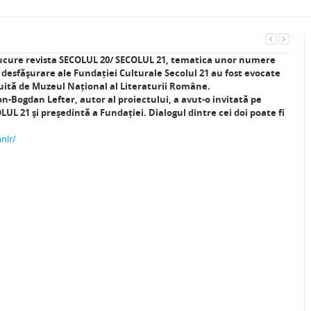
 bucure revista SECOLUL 20/ SECOLUL 21, tematica unor numere
n desfășurare ale Fundației Culturale Secolul 21 au fost evocate
duită de Muzeul Național al Literaturii Române.
 Ion-Bogdan Lefter, autor al proiectului, a avut-o invitată pe
UL 21 și președintă a Fundației. Dialogul dintre cei doi poate fi
nlr/