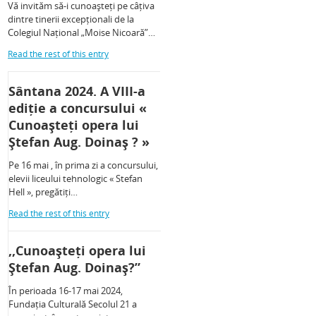
Vă invităm să-i cunoașteți pe câțiva
dintre tinerii excepționali de la
Colegiul Național „Moise Nicoară”…
Read the rest of this entry
Sântana 2024. A VIII-a
ediție a concursului «
Cunoașteți opera lui
Ștefan Aug. Doinaș ? »
Pe 16 mai , în prima zi a concursului,
elevii liceului tehnologic « Stefan
Hell », pregătiți…
Read the rest of this entry
,,Cunoașteți opera lui
Ștefan Aug. Doinaș?”
În perioada 16-17 mai 2024,
Fundația Culturală Secolul 21 a