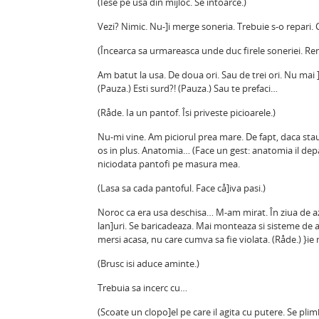
(Iese pe usa din mijloc. Se intoarce.)
Vezi? Nimic. Nu-]i merge soneria. Trebuie s-o repari. 
(Încearca sa urmareasca unde duc firele soneriei. Renun
Am batut la usa. De doua ori. Sau de trei ori. Nu mai ]
(Pauza.) Esti surd?! (Pauza.) Sau te prefaci…
(Råde. Ia un pantof. Îsi priveste picioarele.)
Nu-mi vine. Am piciorul prea mare. De fapt, daca sta
os in plus. Anatomia… (Face un gest: anatomia il dep
niciodata pantofi pe masura mea.
(Lasa sa cada pantoful. Face cå]iva pasi.)
Noroc ca era usa deschisa… M-am mirat. În ziua de azi
lan]uri. Se baricadeaza. Mai monteaza si sisteme de 
mersi acasa, nu care cumva sa fie violata. (Råde.) }ie n
(Brusc isi aduce aminte.)
Trebuia sa incerc cu…
(Scoate un clopo]el pe care il agita cu putere. Se pli