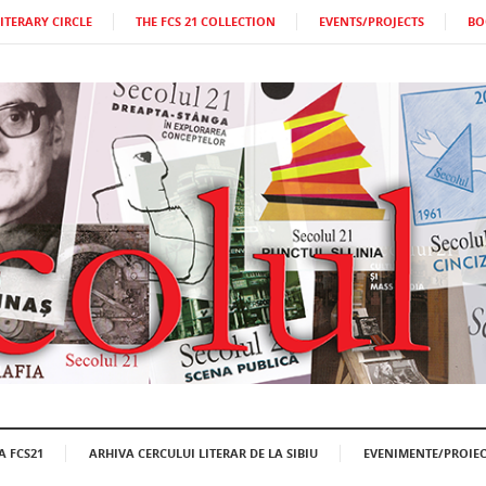
LITERARY CIRCLE
THE FCS 21 COLLECTION
EVENTS/PROJECTS
BO
A FCS21
ARHIVA CERCULUI LITERAR DE LA SIBIU
EVENIMENTE/PROIEC