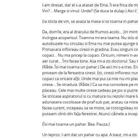
l-am dresat, dar el s-a atasat de Ema. Îi era frica de
Vin?… Merge si vinul. Unde? (Se duce la dulap.) Aici il ]i
(Ia sticla de vin, se asaza la masa si isi toarna in pahar
Da, dom’le, era al dracului de frumos acolo… }in minte 
incingea acoperisul. Toamna mi-era teama. Nu stiu de
autobuzele nu circulau si Ema nu mai putea ajunge la 
Primavara infloreau ciresii in gradina. Erau singurii ci
copaci… Nu ma pricep la copaci. Oricum, nimeni n-avea 
aer curat… Îmi facea bine. Asa mi-a zis doctorul. Sau 
(Råde. Îsi mai toarna un pahar.) De aici mi s-a tras. 
priveam de la fereastra ciresii. {tii, ciresii infloresc n
copaci ca oricare al]ii. Unde mai pui ca mie nu-mi pl
cirese… Se straduia. (Råde.) Ca sa ma consoleze pe m
placeau. Cele mai multe cirese cadeau pe jos si putre
Se stricase aspiratorul si cu matura nu rezolvi mare l
adunasera cocoloase de praf sub pat, aratau ca niste
facea curent, incepeau sa se miste, se rostogoleau i
puteam clinti din fa]a ferestrei. Atunci cåinele a ince
(Îsi mai toarna un pahar. Bea. Pauza.)
Un lepros. I-am dat un pahar cu apa. A baut, mi-a zis