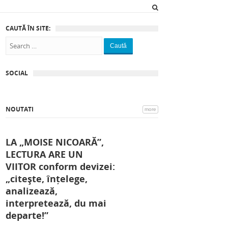
CAUTĂ ÎN SITE:
Caută
SOCIAL
NOUTATI
more
LA „MOISE NICOARĂ”,
LECTURA ARE UN
VIITOR conform devizei:
„citește, înțelege,
analizează,
interpretează, du mai
departe!”