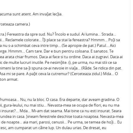
 acuma sunt atent. Am inva]at lec]ia.
erceteaza camera.)
astra.) Fereastra da spre sud. Nu? Încolo e sudul. Ai lumina… Strada…
i… Reclamele colorate… Î]i place sa stai la fereastra? Hmmm… Po]i sa
aca nu s-a schimbat ceva intre timp… (Se apropie de pat.) Patul… Aici
 Merge. Hmmm… Cam tare. Dar e bun pentru coloana. E sanatos. Te
ea arata chiar frumos. Daca ai face si tu ordine. Daca ai zugravi. Daca ai
 de multe lucruri inutile. Pe nesim]ite. {i, pe urma, nu mai stii ce sa
e nimeni la tine sa-]i spuna ce-ai nevoie in via]a… (Råde. Se ridica din pat.
… Asa mi se pare. A pa]it ceva la cutremur? (Cerceteaza zidul.) Mda… O
eton armat.
e frumoasa… Nu, nu la bloc. O casa. Era departe, dar aveam gradina. O
i, gura-leului, nu mai stiu… Nevasta-mea se ocupa de flori, eu nu ma
sti insurat?… Mda… Mi-am dat seama. Mai bine ca nu esti insurat. Seara
trundea in casa. }ineam ferestrele deschise toata noaptea. Nevasta-mea
turii de noapte… aia mari, parosi, cenusii… Pe urma, se temea de ho]i… Eu
istesc, am cumparat un cåine lup. Un dulau urias. De dresat, eu