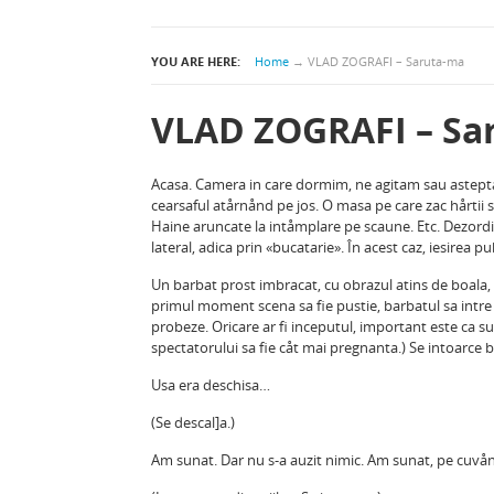
YOU ARE HERE:
Home
→
VLAD ZOGRAFI – Saruta-ma
VLAD ZOGRAFI – Sa
Acasa. Camera in care dormim, ne agitam sau asteptam.
cearsaful atårnånd pe jos. O masa pe care zac hårtii s
Haine aruncate la intåmplare pe scaune. Etc. Dezordine
lateral, adica prin «bucatarie». În acest caz, iesirea pub
Un barbat prost imbracat, cu obrazul atins de boala, 
primul moment scena sa fie pustie, barbatul sa intre p
probeze. Oricare ar fi inceputul, important este ca s
spectatorului sa fie cåt mai pregnanta.) Se intoarce b
Usa era deschisa…
(Se descal]a.)
Am sunat. Dar nu s-a auzit nimic. Am sunat, pe cuvån