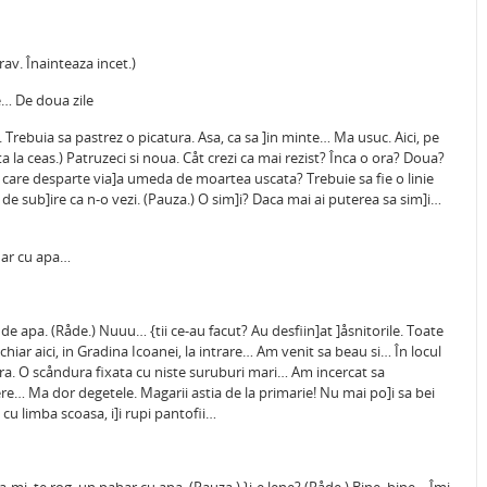
av. Înainteaza incet.)
e… De doua zile
Trebuia sa pastrez o picatura. Asa, ca sa ]in minte… Ma usuc. Aici, pe
 la ceas.) Patruzeci si noua. Cåt crezi ca mai rezist? Înca o ora? Doua?
ia care desparte via]a umeda de moartea uscata? Trebuie sa fie o linie
 de sub]ire ca n-o vezi. (Pauza.) O sim]i? Daca mai ai puterea sa sim]i…
har cu apa…
e apa. (Råde.) Nuuu… {tii ce-au facut? Au desfiin]at ]åsnitorile. Toate
hiar aici, in Gradina Icoanei, la intrare… Am venit sa beau si… În locul
ra. O scåndura fixata cu niste suruburi mari… Am incercat sa
re… Ma dor degetele. Magarii astia de la primarie! Nu mai po]i sa bei
 cu limba scoasa, i]i rupi pantofii…