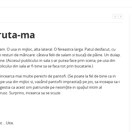
ruta-ma
 O usa in mijloc, alta lateral. O fereastra larga. Patul desfacut, cu
i resturi de måncare: cåteva felii de salam si buca]i de påine. Un dulap.
. (Accesul publicului in sala s-ar putea face prin scena, pe usa din
licului din sala ar fi bine sa se faca tot prin bucatarie.)
incearca mai multe perechi de pantofi. (Se poate la fel de bine ca in
e usa din mijloc si, vazånd pantofii imprastia]i pe jos, sa inceapa sa-i
ugestia ca acest om patrunde pe nesim]ite in spa]iul intim al
rusc. Surprins, incearca sa se scuze:
t… Uite.