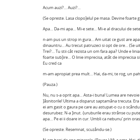
Acum auzi?… Auzi?…
(Se opreste. Lasa clopo]elul pe masa. Devine foarte gr
Apa… Da-mi apa… Mi-e sete… Mi-e al dracului de set
n-am pus un strop in gura… Am uitat ce gust are apa. 
dinauntru… Au trecut patruzeci si opt de ore… (Se uita
Trei?… Tu stii cåt rezista un om fara apa? Unde e lin
foarte sub]ire… O linie imprecisa, atåt de imprecisa si
Eu cred ca
m-am apropiat prea mult… Hai, da-mi, te rog, un pa
(Pauza.)
Nu, nu s-a oprit apa… Asta-i buna! Lumea are nevoie d
]åsnitorile! Ultima a disparut saptamåna trecuta. Era c
ei am gasit o gaura pe care au astupat-o cu o scåndu
desurubez. N-a ]inut. {uruburile erau strånse cu pute
apa… Pe ei ii doare in cur. Umbli ca nebunu’ prin oras
(Se opreste. Resemnat, scuzåndu-se.)