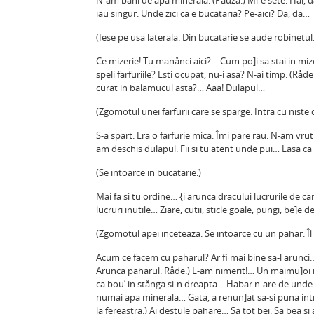
N-am bani de apa minerala. (Pauza.) Mi-e sete. Hai, da
iau singur. Unde zici ca e bucataria? Pe-aici? Da, da…
(Iese pe usa laterala. Din bucatarie se aude robinetul.
Ce mizerie! Tu manånci aici?… Cum po]i sa stai in mize
speli farfuriile? Esti ocupat, nu-i asa? N-ai timp. (Rå
curat in balamucul asta?… Aaa! Dulapul…
(Zgomotul unei farfurii care se sparge. Intra cu niste c
S-a spart. Era o farfurie mica. Îmi pare rau. N-am vru
am deschis dulapul. Fii si tu atent unde pui… Lasa ca a
(Se intoarce in bucatarie.)
Mai fa si tu ordine… {i arunca dracului lucrurile de ca
lucruri inutile… Ziare, cutii, sticle goale, pungi, be]e 
(Zgomotul apei inceteaza. Se intoarce cu un pahar. Îl
Acum ce facem cu paharul? Ar fi mai bine sa-l arunci… L
Arunca paharul. Råde.) L-am nimerit!… Un maimu]oi in
ca bou’ in stånga si-n dreapta… Habar n-are de unde i
numai apa minerala… Gata, a renun]at sa-si puna intr
la fereastra.) Ai destule pahare… Sa tot bei. Sa bea si