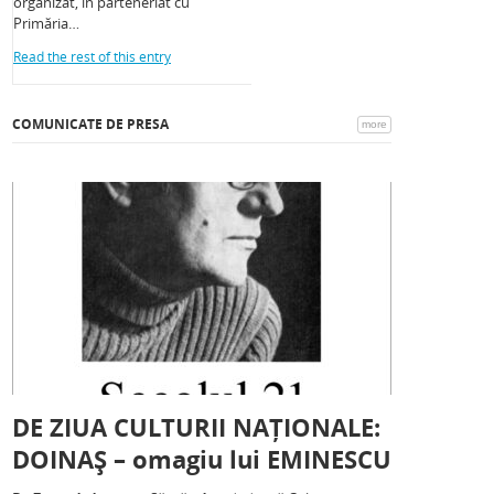
organizat, în parteneriat cu
Primăria…
Read the rest of this entry
COMUNICATE DE PRESA
more
DE ZIUA CULTURII NAȚIONALE:
DOINAȘ – omagiu lui EMINESCU