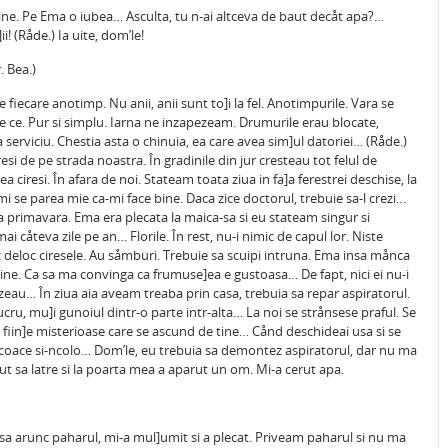
 mine. Pe Ema o iubea… Asculta, tu n-ai altceva de baut decåt apa?…
i! (Råde.) Ia uite, dom’le!
. Bea.)
fiecare anotimp. Nu anii, anii sunt to]i la fel. Anotimpurile. Vara se
 ce. Pur si simplu. Iarna ne inzapezeam. Drumurile erau blocate,
serviciu. Chestia asta o chinuia, ea care avea sim]ul datoriei… (Råde.)
resi de pe strada noastra. În gradinile din jur cresteau tot felul de
ciresi. În afara de noi. Stateam toata ziua in fa]a ferestrei deschise, la
mi se parea mie ca-mi face bine. Daca zice doctorul, trebuie sa-l crezi…
Era primavara. Ema era plecata la maica-sa si eu stateam singur si
umai cåteva zile pe an… Florile. În rest, nu-i nimic de capul lor. Niste
ac deloc ciresele. Au såmburi. Trebuie sa scuipi intruna. Ema insa månca
ine. Ca sa ma convinga ca frumuse]ea e gustoasa… De fapt, nici ei nu-i
zeau… În ziua aia aveam treaba prin casa, trebuia sa repar aspiratorul.
ucru, mu]i gunoiul dintr-o parte intr-alta… La noi se strånsese praful. Se
 fiin]e misterioase care se ascund de tine… Cånd deschideai usa si se
ncoace si-ncolo… Dom’le, eu trebuia sa demontez aspiratorul, dar nu ma
put sa latre si la poarta mea a aparut un om. Mi-a cerut apa.
 sa arunc paharul, mi-a mul]umit si a plecat. Priveam paharul si nu ma