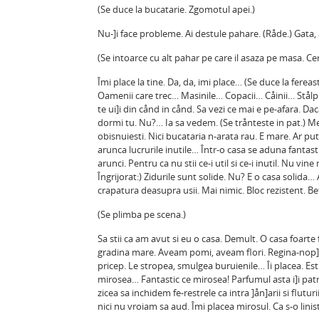
(Se duce la bucatarie. Zgomotul apei.)
Nu-]i face probleme. Ai destule pahare. (Råde.) Gata,
(Se intoarce cu alt pahar pe care il asaza pe masa. C
Îmi place la tine. Da, da, imi place… (Se duce la fere
Oamenii care trec… Masinile… Copacii… Cåinii… Stålpi
te ui]i din cånd in cånd. Sa vezi ce mai e pe-afara. D
dormi tu. Nu?… Ia sa vedem. (Se trånteste in pat.)
obisnuiesti. Nici bucataria n-arata rau. E mare. Ar put
arunca lucrurile inutile… Într-o casa se aduna fantastic
arunci. Pentru ca nu stii ce-i util si ce-i inutil. Nu vin
Îngrijorat:) Zidurile sunt solide. Nu? E o casa solida
crapatura deasupra usii. Mai nimic. Bloc rezistent. B
(Se plimba pe scena.)
Sa stii ca am avut si eu o casa. Demult. O casa foart
gradina mare. Aveam pomi, aveam flori. Regina-nop]i
pricep. Le stropea, smulgea buruienile… Îi placea. E
mirosea… Fantastic ce mirosea! Parfumul asta i]i pa
zicea sa inchidem fe-restrele ca intra ]ån]arii si flu
nici nu vroiam sa aud. Îmi placea mirosul. Ca s-o lin