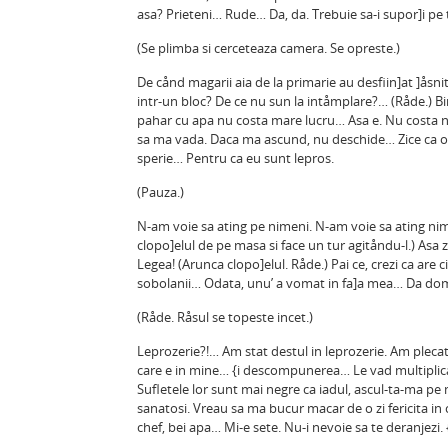
asa? Prieteni… Rude… Da, da. Trebuie sa-i supor]i pe to
(Se plimba si cerceteaza camera. Se opreste.)
De cånd magarii aia de la primarie au desfiin]at ]åsni
intr-un bloc? De ce nu sun la intåmplare?… (Råde.) Bin
pahar cu apa nu costa mare lucru… Asa e. Nu costa nimi
sa ma vada. Daca ma ascund, nu deschide… Zice ca o
sperie… Pentru ca eu sunt lepros.
(Pauza.)
N-am voie sa ating pe nimeni. N-am voie sa ating nimi
clopo]elul de pe masa si face un tur agitåndu-l.) Asa z
Legea! (Arunca clopo]elul. Råde.) Pai ce, crezi ca are 
sobolanii… Odata, unu’ a vomat in fa]a mea… Da dom
(Råde. Råsul se topeste incet.)
Leprozerie?!… Am stat destul in leprozerie. Am plecat
care e in mine… {i descompunerea… Le vad multiplicat
Sufletele lor sunt mai negre ca iadul, ascul-ta-ma pe 
sanatosi. Vreau sa ma bucur macar de o zi fericita in ca
chef, bei apa… Mi-e sete. Nu-i nevoie sa te deranjezi.