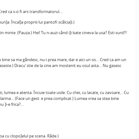
Cred ca s-o fi ars transformatorul…
]a. Încal]a propriii lui pantofi scålcia]i.)
in minte. (Pauza.) Hei! Tu n-auzi cånd i]i bate cineva la usa? Esti surd?!
u bine sa ma gåndesc, nu-i prea mare, dar e aici un os… Cred ca am un
aseste.) Dracu’ stie de la cine am mostenit eu osul asta… Nu gasesc
, lumea e atenta. Încuie toate usile. Cu chei, cu lacate, cu zavoare… Cu
alarma… (Face un gest: e prea complicat.) Lumea vrea sa stea bine
u ]i-e frica?…
mba cu clopo]elul pe scena. Råde.)