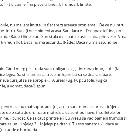
]i. {tiu cum e. Îmi place la tine… E frumos. E liniste.
torile, nu mai am liniste. În fiecare zi aceeasi problema… De ce nu intru
e. Intru. Sun. {i nu e nimeni acasa. Sau daca e… Da, apa e ieftina, un
c. (Råde.) Bine. Sun. Sun si ala din spatele usii se uita prin vizor. Vrea
 fi vreun ho]. Daca nu ma ascund… (Råde.) Daca nu ma ascund, se
c. Cånd merg pe strada sunt obligat sa agit intruna clopo]elul… (Ia
ice legea. Sa stie lumea ca trece un lepros si sa se dea la o parte…
cineva curajul sa se apropie?… Aiurea! Fug. Fug cu to]ii. Fug ca
’le, a vomat, daca-]i spun…
 pentru ca nu mai suportam. {tii, acolo sunt numai leprosi. Urå]enia
e de o suta de ori. Toate mutrele alea sunt bolnave. {i sufletele lor…
mine, ii cunosc. Ce sa caut printre ei? Eu vreau sa vad oameni frumosi si
re sa uit… În]elegi?… În]elegi pe dracu’. Tu esti sanatos. {i, daca ai
 {tiu unde e bucataria.