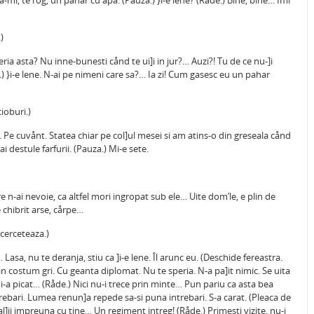
-mi, te rog, un pahar cu apa. (Pauza.) }i-e lene? (Råde.) Bine, bine… Îmi
)
ria asta? Nu inne-bunesti cånd te ui]i in jur?… Auzi?! Tu de ce nu-]i
de.) }i-e lene. N-ai pe nimeni care sa?… Ia zi! Cum gasesc eu un pahar
ioburi.)
t. Pe cuvånt. Statea chiar pe col]ul mesei si am atins-o din greseala cånd
i destule farfurii. (Pauza.) Mi-e sete.
re n-ai nevoie, ca altfel mori ingropat sub ele… Uite dom’le, e plin de
de chibrit arse, cårpe…
 cerceteaza.)
asa, nu te deranja, stiu ca ]i-e lene. Îl arunc eu. (Deschide fereastra.
 costum gri. Cu geanta diplomat. Nu te speria. N-a pa]it nimic. Se uita
-a picat… (Råde.) Nici nu-i trece prin minte… Pun pariu ca asta bea
ebari. Lumea renun]a repede sa-si puna intrebari. S-a carat. (Pleaca de
 al]ii impreuna cu tine… Un regiment intreg! (Råde.) Primesti vizite, nu-i