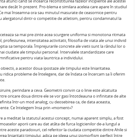
nta atunci când se încearca reconstituirea fazelor incipiente ale acestei
i mare decât în prezent. Pro-blema e similara aceleia care apare în studiul
e. Ce mai înseamna ora sau minutul masurate de ceasornice pentru
tru alergatorul dintr-o competitie de atletism, pentru condamnatul la
l înceteaza sa mai pre-zinte acea scurgere uniforma si monotona ritmata
, profesiunea, intensitatea activitatii, filosofia de viata ale unui individ
tia sa temporala. Împrejurarile concrete ale vietii sunt la rândul lor o
 mai ciudate ale timpului personal. Intervalele standardizate care
mnificative pentru viata launtrica a individului.
biectii, a acestor doua ipostaze ale timpului este liniaritatea.
nu ridica probleme de întelegere, dar de îndata ce încercam sa îi oferim
ate.
iruire, perindare a ceva. Geometrii convin ca o linie este alcatuita
ntre oricare doua dintre ele se vor gasi întotdeauna o infinitate de alte
definita într-un mod analog, cu deosebirea ca, de data aceasta,
nte. Ce întelegem însa prin «moment»?
care a meditat la statutul acestui concept, numai aparent simplu, a fost
imoaselor aporii care au dat atâta de furca logicienilor de-a lungul a
re aceste paradoxuri, cel referitor la ciudata competitie dintre Ahile si
a liniaritatii timpului, adica pe ideea unui izomorfism perfect între