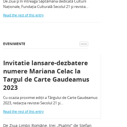
De Ziua și în întreaga Săptămâna dedicată Culturii
Naționale, Fundația Culturală Secolul 21 și revista…
Read the rest of this entry
EVENIMENTE
more
Invitatie lansare-dezbatere
numere Mariana Celac la
Targul de Carte Gaudeamus
2023
Cu ocazia proximei ediții a Târgului de Carte Gaudeamus
2023, redacția revistei Secolul 21 și…
Read the rest of this entry
De Ziua Limbii Române, trei „Psalmi” de Ștefan