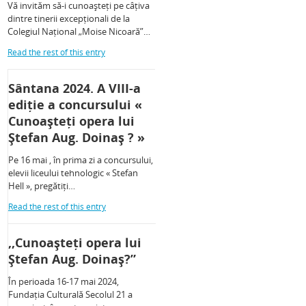
Vă invităm să-i cunoașteți pe câțiva
dintre tinerii excepționali de la
Colegiul Național „Moise Nicoară”…
Read the rest of this entry
Sântana 2024. A VIII-a
ediție a concursului «
Cunoașteți opera lui
Ștefan Aug. Doinaș ? »
Pe 16 mai , în prima zi a concursului,
elevii liceului tehnologic « Stefan
Hell », pregătiți…
Read the rest of this entry
,,Cunoașteți opera lui
Ștefan Aug. Doinaș?”
În perioada 16-17 mai 2024,
Fundația Culturală Secolul 21 a