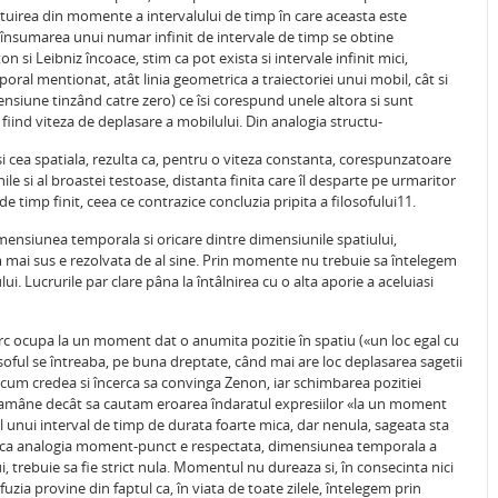
lcatuirea din momente a intervalului de timp în care aceasta este
n însumarea unui numar infinit de intervale de timp se obtine
 si Leibniz încoace, stim ca pot exista si intervale infinit mici,
ral mentionat, atât linia geometrica a traiectoriei unui mobil, cât si
imensiune tinzând catre zero) ce îsi corespund unele altora si sunt
 fiind viteza de deplasare a mobilului. Din analogia structu-
i cea spatiala, rezulta ca, pentru o viteza constanta, corespunzatoare
le si al broastei testoase, distanta finita care îl desparte pe urmaritor
 de timp finit, ceea ce contrazice concluzia pripita a filosofului11.
 dimensiunea temporala si oricare dintre dimensiunile spatiului,
mai sus e rezolvata de al sine. Prin momente nu trebuie sa întelegem
ui. Lucrurile par clare pâna la întâlnirea cu o alta aporie a aceluiasi
rc ocupa la un moment dat o anumita pozitie în spatiu («un loc egal cu
ilosoful se întreaba, pe buna dreptate, când mai are loc deplasarea sagetii
e, cum credea si încerca sa convinga Zenon, iar schimbarea pozitiei
i ramâne decât sa cautam eroarea îndaratul expresiilor «la un moment
gul unui interval de timp de durata foarte mica, dar nenula, sageata sta
, daca analogia moment-punct e respectata, dimensiunea temporala a
trebuie sa fie strict nula. Momentul nu dureaza si, în consecinta nici
ia provine din faptul ca, în viata de toate zilele, întelegem prin