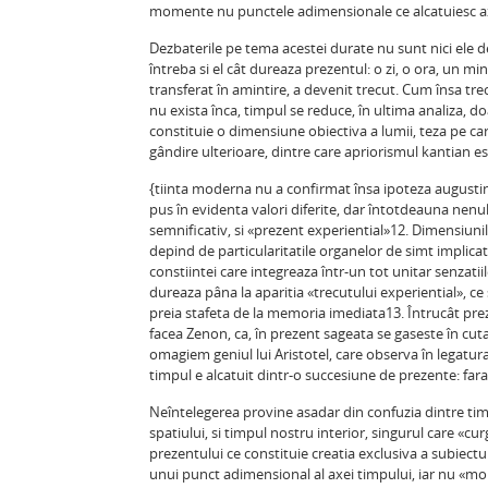
momente nu punctele adimensionale ce alcatuiesc ax
Dezbaterile pe tema acestei durate nu sunt nici ele de
întreba si el cât dureaza prezentul: o zi, o ora, un mi
transferat în amintire, a devenit trecut. Cum însa trec
nu exista înca, timpul se reduce, în ultima analiza, 
constituie o dimensiune obiectiva a lumii, teza pe car
gândire ulterioare, dintre care apriorismul kantian es
{tiinta moderna nu a confirmat însa ipoteza augustin
pus în evidenta valori diferite, dar întotdeauna nen
semnificativ, si «prezent experiential»12. Dimensiuni
depind de particularitatile organelor de simt implicate
constiintei care integreaza într-un tot unitar senzat
dureaza pâna la aparitia «trecutului experiential», 
preia stafeta de la memoria imediata13. Întrucât prez
facea Zenon, ca, în prezent sageata se gaseste în cuta
omagiem geniul lui Aristotel, care observa în legatu
timpul e alcatuit dintr-o succesiune de prezente: far
Neîntelegerea provine asadar din confuzia dintre timp
spatiului, si timpul nostru interior, singurul care «cu
prezentului ce constituie creatia exclusiva a subiect
unui punct adimensional al axei timpului, iar nu «mo