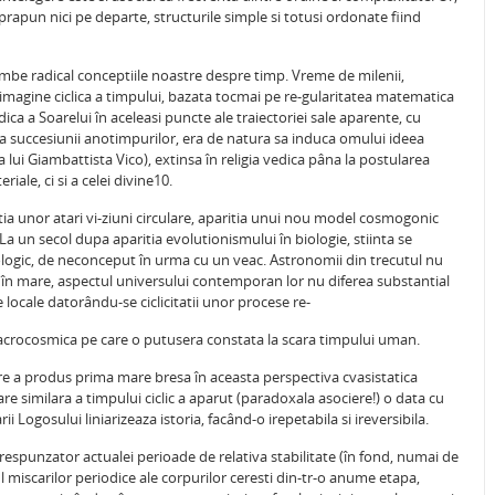
apun nici pe departe, structurile simple si totusi ordonate fiind
imbe radical conceptiile noastre despre timp. Vreme de milenii,
 o imagine ciclica a timpului, bazata tocmai pe re-gularitatea matematica
a a Soarelui în aceleasi puncte ale traiectoriei sale aparente, cu
i a succesiunii anotimpurilor, era de natura sa induca omului ideea
ia lui Giambattista Vico), extinsa în religia vedica pâna la postularea
eriale, ci si a celei divine10.
tia unor atari vi-ziuni circulare, aparitia unui nou model cosmogonic
La un secol dupa aparitia evolutionismului în biologie, stiinta se
ogic, de neconceput în urma cu un veac. Astronomii din trecutul nu
 în mare, aspectul universului contemporan lor nu diferea substantial
 locale datorându-se ciclicitatii unor procese re-
a macrocosmica pe care o putusera constata la scara timpului uman.
care a produs prima mare bresa în aceasta perspectiva cvasistatica
tare similara a timpului ciclic a aparut (paradoxala asociere!) o data cu
 Logosului liniarizeaza istoria, facând-o irepetabila si ireversibila.
orespunzator actualei perioade de relativa stabilitate (în fond, numai de
ul miscarilor periodice ale corpurilor ceresti din-tr-o anume etapa,