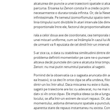
alcatuirea din puncte a unei traiectorii spatiale si a
parcursa. Eroarea lui Zenon consta în a crede ca pri
necesarmente o durata totala infinita. Or, de la Newton
infinitezimale. Pe temeiul izomorfismului spatio-tempo
linia timpului sunt divizibile în atari intervale (de d
proportionale între ele, factorul de proportionalitate
rala a celor doua axe de coordonate, cea temporala s
unei miscari uniforme, cum se întâmpla în cazul lui Ahi
de urmarit va fi epuizata de cel dintîi într-un interval
S-ar zice ca, o data cu stabilirea similitudinii dintre
problema definirii momentelor pe care ne-o puneam 
altceva decât punctele din care e alcatuita linia timpul
Zenon: nu mai putin renumitul paradox al sagetii.
Pornind de la observatia ca o sageata aruncata din a
ea însasi»), si ca deci în orice clipa se afla undeva, f
dintr-un loc într-altul. Daca miscarea nu este o iluzi
sagetii pe traiectorie are loc cu adevarat, nu ne ma
dat» si «în orice clipa». Ele implica ideea ca de-a lun
locului, se afla într-un extrem de scurt repaus. Or
momentului, aidoma dimensiunii spatiale a punctului, 
aparenta stare de repaus instantaneu nu exista. Confuz