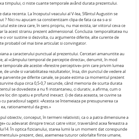
a timpului, ci niste cuante temporale avånd durata prezentului.
 data recenta. La începutul veacului al V-lea, Sfântul Augustin se
nut ? Nici nu apucam sa constientizam clipa de fata ca ea s-a si
utul este ceva care, în sens propriu, nu mai exista, iar viitorul ceva ce
doar la acest straniu prezent adimensional. Concluzia: temporalitatea nu
e o vor sustine si dezvolta, cu argumente diferite, alte curente de
te probabil cel mai bine articulat si convingator.
iana a caracterului punctual al prezentului. Cercetari amanuntite au
ule, al «câmpului temporal de perceptie directa», denumit, în mod
le temporale ale acestei «ferestre perceptive» prin care privim lumea
, de unde si variabilitatea rezultatelor, însa, din punctul de vedere al
iile parvenite pe diferite canale, se poate estima ca momentul prezent
ce survine dupa circa 0,5-0,7 secunde, când memoria de scurta durata
entul se dovedeste a nu fi instantaneu, ci durativ, a afirma, cum o
re loc din spatiu e profund inexact. {i de data aceasta, se cuvine sa
ra cu paradoxul sagetii: «Acesta se întemeiaza pe presupunerea ca
a ea, rationamentul da gres.»
ul obiectiv, conceput, în termeni relativisti, ca o a patra dimensiune a
rge» cu adevarat dinspre trecut catre viitor, traversând acea fereastra a
ului14. În optica fizicianului, starea lumii la un moment dat corespunde
mentului» prezent, desi, asemenea tuturor celorlalte fiinte umane,