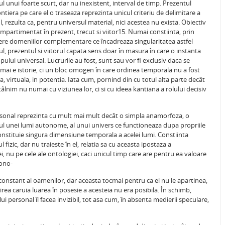
ul unui foarte scurt, dar nu inexistent, interval de timp. Prezentul
ontiera pe care el o traseaza reprezinta unicul criteriu de delimitare a
, rezulta ca, pentru universul material, nici acestea nu exista. Obiectiv
partimentat în prezent, trecut si viitor15. Numai constiinta, prin
tere domeniilor complementare ce încadreaza singularitatea astfel
l, prezentul si viitorul capata sens doar în masura în care o instanta
lui universal. Lucrurile au fost, sunt sau vor fi exclusiv daca se
u mai e istorie, ci un bloc omogen în care ordinea temporala nu a fost
ara, virtuala, in potentia. Iata cum, pornind din cu totul alta parte decât
tâlnim nu numai cu viziunea lor, ci si cu ideea kantiana a rolului decisiv
personal reprezinta cu mult mai mult decât o simpla anamorfoza, o
pul unei lumi autonome, al unui univers ce functioneaza dupa propriile
 constituie singura dimensiune temporala a acelei lumi. Constiinta
izic, dar nu traieste în el, relatia sa cu aceasta ipostaza a
, nu pe cele ale ontologiei, caci unicul timp care are pentru ea valoare
rono-
 constant al oamenilor, dar aceasta tocmai pentru ca el nu le apartinea,
irea caruia luarea în posesie a acesteia nu era posibila. În schimb,
ui personal îl facea invizibil, tot asa cum, în absenta medierii speculare,