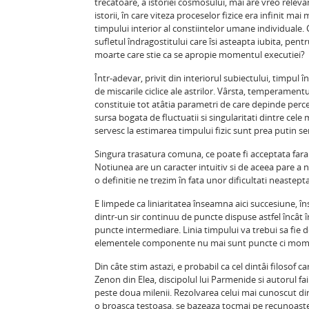
trecatoare, a istoriei cosmosului, mai are vreo releva
istorii, în care viteza proceselor fizice era infinit ma
timpului interior al constiintelor umane individual
sufletul îndragostitului care îsi asteapta iubita, pen
moarte care stie ca se apropie momentul executiei?
Într-adevar, privit din interiorul subiectului, timpu
de miscarile ciclice ale astrilor. Vârsta, temperamentul
constituie tot atâtia parametri de care depinde percep
sursa bogata de fluctuatii si singularitati dintre cele
servesc la estimarea timpului fizic sunt prea putin se
Singura trasatura comuna, ce poate fi acceptata fara o
Notiunea are un caracter intuitiv si de aceea pare a 
o definitie ne trezim în fata unor dificultati neastept
E limpede ca liniaritatea înseamna aici succesiune, îns
dintr-un sir continuu de puncte dispuse astfel încât î
puncte intermediare. Linia timpului va trebui sa fie 
elementele componente nu mai sunt puncte ci mome
Din câte stim astazi, e probabil ca cel dintâi filosof 
Zenon din Elea, discipolul lui Parmenide si autorul fa
peste doua milenii. Rezolvarea celui mai cunoscut dint
o broasca testoasa, se bazeaza tocmai pe recunoastere