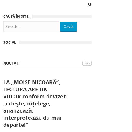
CAUTĂ ÎN SITE:
Caută
SOCIAL
NOUTATI
more
LA „MOISE NICOARĂ”,
LECTURA ARE UN
VIITOR conform devizei:
„citește, înțelege,
analizează,
interpretează, du mai
departe!”