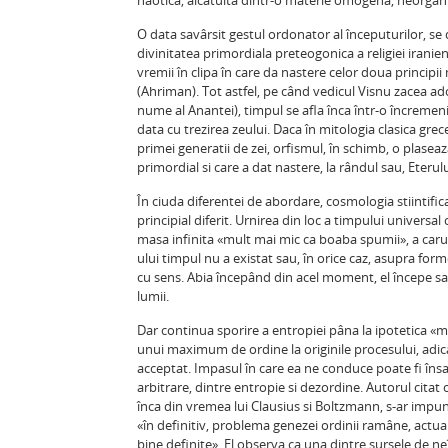
haotica, alcatuita dintr-o materie omogena, neorgan
O data savârsit gestul ordonator al începuturilor, s
divinitatea primordiala preteogonica a religiei iranie
vremii în clipa în care da nastere celor doua princ
(Ahriman). Tot astfel, pe când vedicul Visnu zacea ad
nume al Anantei), timpul se afla înca într-o încremeni
data cu trezirea zeului. Daca în mitologia clasica gre
primei generatii de zei, orfismul, în schimb, o plaseaz
primordial si care a dat nastere, la rândul sau, Eterul
În ciuda diferentei de abordare, cosmologia stiintif
principial diferit. Urnirea din loc a timpului universa
masa infinita «mult mai mic ca boaba spumii», a carui 
ului timpul nu a existat sau, în orice caz, asupra form
cu sens. Abia începând din acel moment, el începe sa c
lumii.
Dar continua sporire a entropiei pâna la ipotetica «m
unui maximum de ordine la originile procesului, adica
acceptat. Impasul în care ea ne conduce poate fi însa 
arbitrare, dintre entropie si dezordine. Autorul cita
înca din vremea lui Clausius si Boltzmann, s-ar impune
«în definitiv, problema genezei ordinii ramâne, actua
bine definite». El observa ca una dintre sursele de ne