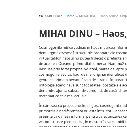
YOU ARE HERE:
Home
→
MIHAI DINU – Haos, ordine, timp
MIHAI DINU – Haos,
Cosmogoniile mitice vedeau în haos matricea informa
demiurgic extrasese1 structurile ordonate ale cosmos
virtualitatilor, haosul nu putea fi decât o prefiinta a
de acestea. Oceanul primordial sumerian Nammu2 conti
nascuse prin forta propriei vointe4, marea de lapte p
cosmogonia vedica, haul de mâl originar identificat 
genunea primara personificata de straniul împarat c
mitologia scandinava sunt tot atâtea ipostaze ale ac
denumire ajunsa substantiv comun si, de curând, ter
matematice cele mai actuale.
În contrast cu precedentele, singura cosmogonia iudeo
primordiala nediferentiata nu este întru totul absent
prezinta ca o masa informa, pentru caracterizarea car
wa-bohu, usor pleonastica, în masura în care ambii c