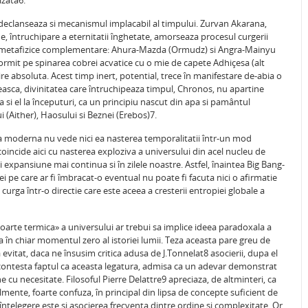
izata6.
e declanseaza si mecanismul implacabil al timpului. Zurvan Akarana,
ne, întruchipare a eternitatii înghetate, amorseaza procesul curgerii
ipii metafizice complementare: Ahura-Mazda (Ormudz) si Angra-Mainyu
ormit pe spinarea cobrei acvatice cu o mie de capete Adhiçesa (alt
re absoluta. Acest timp inert, potential, trece în manifestare de-abia o
ceasca, divinitatea care întruchipeaza timpul, Chronos, nu apartine
a si el la începuturi, ca un principiu nascut din apa si pamântul
ui (Aither), Haosului si Beznei (Erebos)7.
ica moderna nu vede nici ea nasterea temporalitatii într-un mod
l coincide aici cu nasterea exploziva a universului din acel nucleu de
expansiune mai continua si în zilele noastre. Astfel, înaintea Big Bang-
ei pe care ar fi îmbracat-o eventual nu poate fi facuta nici o afirmatie
urga într-o directie care este aceea a cresterii entropiei globale a
oarte termica» a universului ar trebui sa implice ideea paradoxala a
 în chiar momentul zero al istoriei lumii. Teza aceasta pare greu de
evitat, daca ne însusim critica adusa de J.Tonnelat8 asocierii, dupa el
t contesta faptul ca aceasta legatura, admisa ca un adevar demonstrat
 cu necesitate. Filosoful Pierre Delattre9 apreciaza, de altminteri, ca
lmente, foarte confuza, în principal din lipsa de concepte suficient de
întelegere este si asocierea frecventa dintre ordine si complexitate. Or,