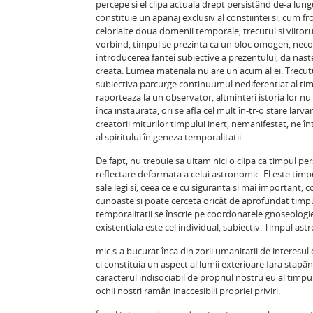
percepe si el clipa actuala drept persistând de-a lung
constituie un apanaj exclusiv al constiintei si, cum fr
celorlalte doua domenii temporale, trecutul si viitorul
vorbind, timpul se prezinta ca un bloc omogen, necom
introducerea fantei subiective a prezentului, da nas
creata. Lumea materiala nu are un acum al ei. Trecutu
subiectiva parcurge continuumul nediferentiat al timpu
raporteaza la un observator, altminteri istoria lor n
înca instaurata, ori se afla cel mult în-tr-o stare larv
creatorii miturilor timpului inert, nemanifestat, ne în
al spiritului în geneza temporalitatii.
De fapt, nu trebuie sa uitam nici o clipa ca timpul 
reflectare deformata a celui astronomic. El este tim
sale legi si, ceea ce e cu siguranta si mai important,
cunoaste si poate cerceta oricât de aprofundat timpul f
temporalitatii se înscrie pe coordonatele gnoseologiei
existentiala este cel individual, subiectiv. Timpul ast
mic s-a bucurat înca din zorii umanitatii de interesul
ci constituia un aspect al lumii exterioare fara stapân
caracterul indisociabil de propriul nostru eu al timpul
ochii nostri ramân inaccesibili propriei priviri.