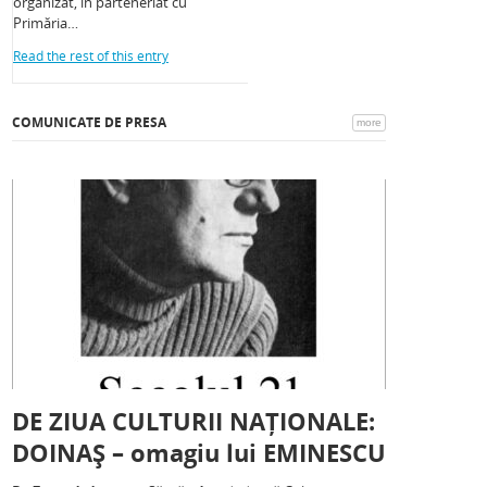
organizat, în parteneriat cu
Primăria…
Read the rest of this entry
COMUNICATE DE PRESA
more
DE ZIUA CULTURII NAȚIONALE:
DOINAȘ – omagiu lui EMINESCU