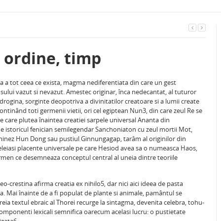
 ordine, timp
 a tot ceea ce exista, magma nediferentiata din care un gest
ului vazut si nevazut. Amestec originar, înca nedecantat, al tuturor
ndrogina, sorginte deopotriva a divinitatilor creatoare si a lumii create
nând toti germenii vietii, ori cel egiptean Nun3, din care zeul Re se
e care plutea înaintea creatiei sarpele universal Ananta din
de istoricul fenician semilegendar Sanchoniaton cu zeul mortii Mot,
hinez Hun Dong sau pustiul Ginnungagap, tarâm al originilor din
eleiasi placente universale pe care Hesiod avea sa o numeasca Haos,
men ce desemneaza conceptul central al uneia dintre teoriile
-crestina afirma creatia ex nihilo5, dar nici aici ideea de pasta
a. Mai înainte de a fi populat de plante si animale, pamântul se
eia textul ebraic al Thorei recurge la sintagma, devenita celebra, tohu-
omponenti lexicali semnifica oarecum acelasi lucru: o pustietate