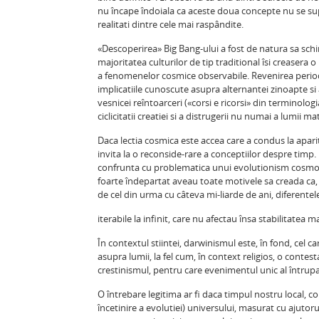
nu încape îndoiala ca aceste doua concepte nu se supr
realitati dintre cele mai raspândite.
«Descoperirea» Big Bang-ului a fost de natura sa sch
majoritatea culturilor de tip traditional îsi creasera
a fenomenelor cosmice observabile. Revenirea periodic
implicatiile cunoscute asupra alternantei zinoapte s
vesnicei reîntoarceri («corsi e ricorsi» din terminolog
ciclicitatii creatiei si a distrugerii nu numai a lumii mat
Daca lectia cosmica este accea care a condus la apari
invita la o reconside-rare a conceptiilor despre timp. 
confrunta cu problematica unui evolutionism cosmol
foarte îndepartat aveau toate motivele sa creada ca,
de cel din urma cu câteva mi-liarde de ani, diferentele
iterabile la infinit, care nu afectau însa stabilitate
În contextul stiintei, darwinismul este, în fond, cel 
asupra lumii, la fel cum, în context religios, o contes
crestinismul, pentru care evenimentul unic al întruparii
O întrebare legitima ar fi daca timpul nostru local, c
încetinire a evolutiei) universului, masurat cu ajutor