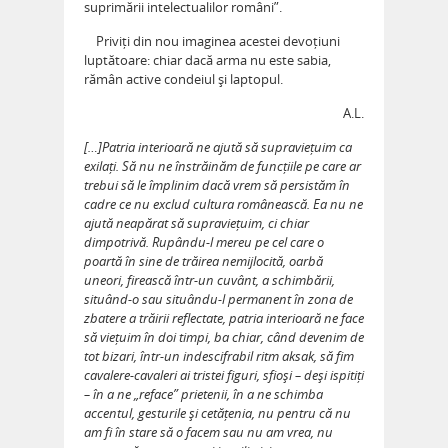
suprimării intelectualilor români”.
Priviți din nou imaginea acestei devoțiuni
luptătoare: chiar dacă arma nu este sabia,
rămân active condeiul și laptopul.
A.L.
[…]Patria interioară ne ajută să supraviețuim ca
exilați. Să nu ne înstrăinăm de funcțiile pe care ar
trebui să le împlinim dacă vrem să persistăm în
cadre ce nu exclud cultura românească. Ea nu ne
ajută neapărat să supraviețuim, ci chiar
dimpotrivă. Rupându-l mereu pe cel care o
poartă în sine de trăirea nemijlocită, oarbă
uneori, firească într-un cuvânt, a schimbării,
situând-o sau situându-l permanent în zona de
zbatere a trăirii reflectate, patria interioară ne face
să viețuim în doi timpi, ba chiar, când devenim de
tot bizari, într-un indescifrabil ritm aksak, să fim
cavalere-cavaleri ai tristei figuri, sfioși – deși ispitiți
– în a ne „reface” prietenii, în a ne schimba
accentul, gesturile și cetățenia, nu pentru că nu
am fi în stare să o facem sau nu am vrea, nu