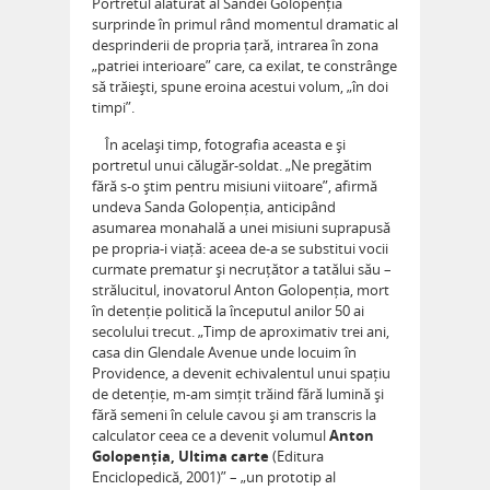
Portretul alăturat al Sandei Golopenția
surprinde în primul rând momentul dramatic al
desprinderii de propria țară, intrarea în zona
„patriei interioare” care, ca exilat, te constrânge
să trăiești, spune eroina acestui volum, „în doi
timpi”.
În același timp, fotografia aceasta e și
portretul unui călugăr-soldat. „Ne pregătim
fără s-o știm pentru misiuni viitoare”, afirmă
undeva Sanda Golopenția, anticipând
asumarea monahală a unei misiuni suprapusă
pe propria-i viață: aceea de-a se substitui vocii
curmate prematur și necruțător a tatălui său –
strălucitul, inovatorul Anton Golopenția, mort
în detenție politică la începutul anilor 50 ai
secolului trecut. „Timp de aproximativ trei ani,
casa din Glendale Avenue unde locuim în
Providence, a devenit echivalentul unui spațiu
de detenție, m-am simțit trăind fără lumină și
fără semeni în celule cavou și am transcris la
calculator ceea ce a devenit volumul
Anton
Golopenția, Ultima carte
(Editura
Enciclopedică, 2001)” – „un prototip al