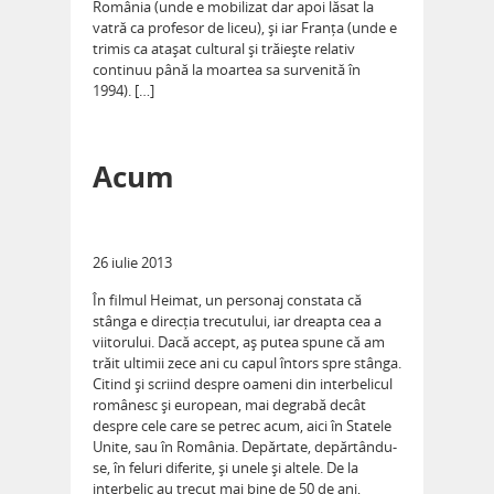
România (unde e mobilizat dar apoi lăsat la
vatră ca profesor de liceu), și iar Franța (unde e
trimis ca atașat cultural și trăiește relativ
continuu până la moartea sa survenită în
1994). […]
Acum
26 iulie 2013
În filmul Heimat, un personaj constata că
stânga e direcția trecutului, iar dreapta cea a
viitorului. Dacă accept, aș putea spune că am
trăit ultimii zece ani cu capul întors spre stânga.
Citind și scriind despre oameni din interbelicul
românesc și european, mai degrabă decât
despre cele care se petrec acum, aici în Statele
Unite, sau în România. Depărtate, depărtându-
se, în feluri diferite, și unele și altele. De la
interbelic au trecut mai bine de 50 de ani,