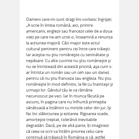
Oameni care-mi sunt dragi îmi vorbesc îngrijați.
„A scrie în limba română, aici, printre
americanii, englezii sau francezii celei de a doua
vieți pe care ne-am ursit-o, înseamnă a renunța
la acțiunea majoră. Căci major este actul
cultural pertinent pentru cei între care trăiești.
Iar aceștia nu știu românește cu seninătate și
nepăsare. Cu alte cuvinte nu știu românește și
nu se întristează din această pricină, așa cum s-
ar întrista un român sau un ceh sau un danez
pentru că nu știu franceza sau engleza. Nu știu
românește în mod definitiv, la fel cu înaintașii și
urmașii lor. Gândul tău le va rămâne
necunoscut pe veci. Iar în munca făcută pe
ascuns, în pagina care nu înfruntă primejdia
sănătoasă a întâlnirii cu mințile celor din jur, își
fac loc slăbiciunea și ezitarea. Rigoarea scade,
amorțește treptat, tolerând inevitabile
degradări. Dacă, pe de altă parte, îți imaginezi
că ceea ce scrii va întâlni privirea celui care
continuă să trăiască în România și că, astfel,