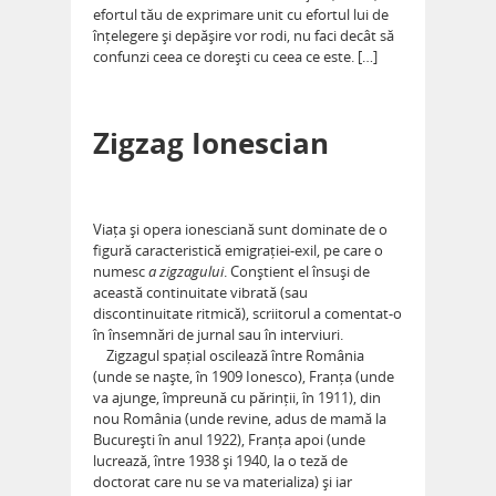
efortul tău de exprimare unit cu efortul lui de
înțelegere și depășire vor rodi, nu faci decât să
confunzi ceea ce dorești cu ceea ce este. […]
Zigzag Ionescian
Viața și opera ionesciană sunt dominate de o
figură caracteristică emigrației-exil, pe care o
numesc
a zigzagului
. Conștient el însuși de
această continuitate vibrată (sau
discontinuitate ritmică), scriitorul a comentat-o
în însemnări de jurnal sau în interviuri.
Zigzagul spațial oscilează între România
(unde se naște, în 1909 Ionesco), Franța (unde
va ajunge, împreună cu părinții, în 1911), din
nou România (unde revine, adus de mamă la
București în anul 1922), Franța apoi (unde
lucrează, între 1938 și 1940, la o teză de
doctorat care nu se va materializa) și iar