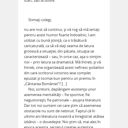
start, sau la sosire.
Stimaţi colegi,
nu are rost să continui, şi vă rog să mă iertaţi
pentru acest humor foarte îndoielnic; l-am
utilizat cu bună ştiinţă, ca o trăsătură
caricaturală, ca să vă daţi seama de latura
grotescă a situaţiei; din păcate, situaţia se
caracterizează – sau, în orice caz, aşa o simţim
noi – prin latura sa dramatică. Mă întreb, şi vă
întreb, cine organizează acest nefiresc poliatlon
din care scriitorul victorios iese complet
epuizat şi tocmai bun pentru un premiu în
„Cântarea României“? […]
Noi, scriitorii, deplângem existenţa unor
asemenea mentalităţi – fie sportive, fie
negustoreşti, fie patronale – asupra literaturii.
Dar tot noi suntem cei care ştim că asemenea
obstacole nu sunt de nebiruit. Faptul că în
ultimii ani literatura noastră a înregistrat atâtea
izbânzi – o dovedeşte. Noi ştim că, mai ales în
epoca aceasta, secretul creaţiei autentice