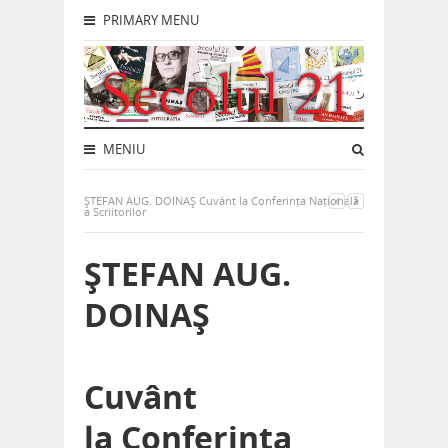
PRIMARY MENU
MENIU
ȘTEFAN AUG. DOINAȘ Cuvânt la Conferința Națională
a Scriitorilor
ȘTEFAN AUG.
DOINAȘ
Cuvânt
la Conferința