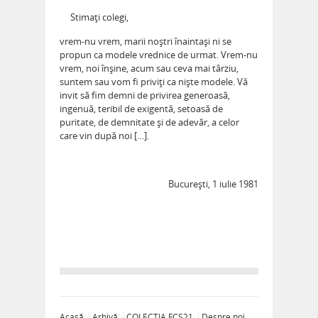
Stimaţi colegi,
vrem-nu vrem, marii noştri înaintaşi ni se
propun ca modele vrednice de urmat. Vrem-nu
vrem, noi înşine, acum sau ceva mai târziu,
suntem sau vom fi priviţi ca nişte modele. Vă
invit să fim demni de privirea generoasă,
ingenuă, teribil de exigentă, setoasă de
puritate, de demnitate şi de adevăr, a celor
care vin după noi […].
București, 1 iulie 1981
Acasă
Arhivă
COLECȚIA FCS21
Despre noi