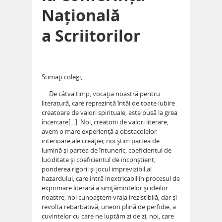
Națională
a Scriitorilor
Stimaţi colegi,
De câtva timp, vocaţia noastră pentru
literatură, care reprezintă întâi de toate iubire
creatoare de valori spirituale, este pusă la grea
încercare[…]. Noi, creatorii de valori literare,
avem o mare experienţă a obstacolelor
interioare ale creaţiei; noi ştim partea de
lumină şi partea de întuneric, coeficientul de
luciditate şi coeficientul de inconştient,
ponderea rigorii şi jocul imprevizibil al
hazardului, care intră inextricabil în procesul de
exprimare literară a simţămintelor şi ideilor
noastre; noi cunoaştem vraja irezistibilă, dar şi
revolta rebarbativă, uneori plină de perfidie, a
cuvintelor cu care ne luptăm zi de zi; noi, care