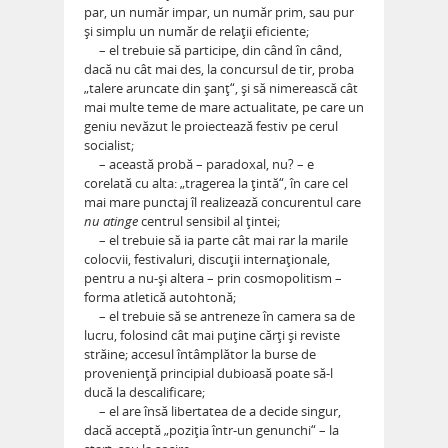
par, un număr impar, un număr prim, sau pur
şi simplu un număr de relaţii eficiente;
– el trebuie să participe, din când în când,
dacă nu cât mai des, la concursul de tir, proba
„talere aruncate din şanţ“, şi să nimerească cât
mai multe teme de mare actualitate, pe care un
geniu nevăzut le proiectează festiv pe cerul
socialist;
– această probă – paradoxal, nu? – e
corelată cu alta: „tragerea la ţintă“, în care cel
mai mare punctaj îl realizează concurentul care
nu atinge
centrul sensibil al ţintei;
– el trebuie să ia parte cât mai rar la marile
colocvii, festivaluri, discuţii internaţionale,
pentru a nu-şi altera – prin cosmopolitism –
forma atletică autohtonă;
– el trebuie să se antreneze în camera sa de
lucru, folosind cât mai puţine cărţi şi reviste
străine; accesul întâmplător la burse de
provenienţă principial dubioasă poate să-l
ducă la descalificare;
– el are însă libertatea de a decide singur,
dacă acceptă „poziţia într-un genunchi“ – la