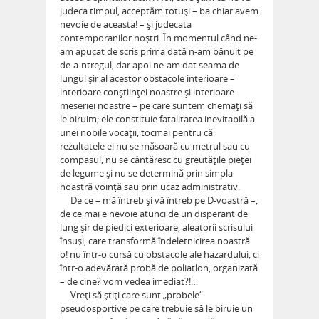
judeca timpul, acceptăm totuşi – ba chiar avem
nevoie de aceasta! – şi judecata
contemporanilor noştri. În momentul când ne-
am apucat de scris prima dată n-am bănuit pe
de-a-ntregul, dar apoi ne-am dat seama de
lungul şir al acestor obstacole interioare –
interioare conştiinţei noastre şi interioare
meseriei noastre – pe care suntem chemaţi să
le biruim; ele constituie fatalitatea inevitabilă a
unei nobile vocaţii, tocmai pentru că
rezultatele ei nu se măsoară cu metrul sau cu
compasul, nu se cântăresc cu greutăţile pieţei
de legume şi nu se determină prin simpla
noastră voinţă sau prin ucaz administrativ.
De ce – mă întreb şi vă întreb pe D-voastră –,
de ce mai e nevoie atunci de un disperant de
lung şir de piedici exterioare, aleatorii scrisului
însuşi, care transformă îndeletnicirea noastră
o! nu într-o cursă cu obstacole ale hazardului, ci
într-o adevărată probă de poliatlon, organizată
– de cine? vom vedea imediat?!…
Vreţi să ştiţi care sunt „probele“
pseudosportive pe care trebuie să le biruie un