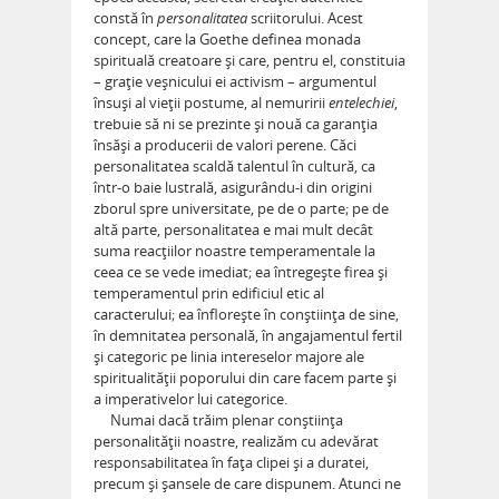
constă în
personalitatea
scriitorului. Acest
concept, care la Goethe definea monada
spirituală creatoare şi care, pentru el, constituia
– graţie veşnicului ei activism – argumentul
însuşi al vieţii postume, al nemuririi
entelechiei
,
trebuie să ni se prezinte şi nouă ca garanţia
însăşi a producerii de valori perene. Căci
personalitatea scaldă talentul în cultură, ca
într-o baie lustrală, asigurându-i din origini
zborul spre universitate, pe de o parte; pe de
altă parte, personalitatea e mai mult decât
suma reacţiilor noastre temperamentale la
ceea ce se vede imediat; ea întregeşte firea şi
temperamentul prin edificiul etic al
caracterului; ea înfloreşte în conştiinţa de sine,
în demnitatea personală, în angajamentul fertil
şi categoric pe linia intereselor majore ale
spiritualităţii poporului din care facem parte şi
a imperativelor lui categorice.
Numai dacă trăim plenar conştiinţa
personalităţii noastre, realizăm cu adevărat
responsabilitatea în faţa clipei şi a duratei,
precum şi şansele de care dispunem. Atunci ne