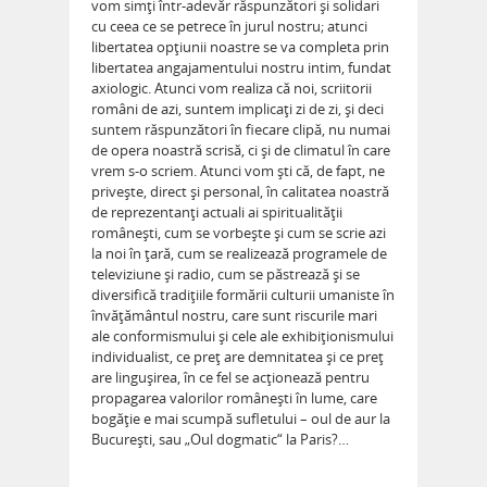
vom simţi într-adevăr răspunzători şi solidari
cu ceea ce se petrece în jurul nostru; atunci
libertatea opţiunii noastre se va completa prin
libertatea angajamentului nostru intim, fundat
axiologic. Atunci vom realiza că noi, scriitorii
români de azi, suntem implicaţi zi de zi, şi deci
suntem răspunzători în fiecare clipă, nu numai
de opera noastră scrisă, ci şi de climatul în care
vrem s-o scriem. Atunci vom şti că, de fapt, ne
priveşte, direct şi personal, în calitatea noastră
de reprezentanţi actuali ai spiritualităţii
româneşti, cum se vorbeşte şi cum se scrie azi
la noi în ţară, cum se realizează programele de
televiziune şi radio, cum se păstrează şi se
diversifică tradiţiile formării culturii umaniste în
învăţământul nostru, care sunt riscurile mari
ale conformismului şi cele ale exhibiţionismului
individualist, ce preţ are demnitatea şi ce preţ
are linguşirea, în ce fel se acţionează pentru
propagarea valorilor româneşti în lume, care
bogăţie e mai scumpă sufletului – oul de aur la
Bucureşti, sau „Oul dogmatic“ la Paris?…