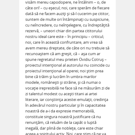
visăm mereu capodopere, ne întâlnim – o, de
câte ori! – cu eşecul; noi, care sperăm de fiecare
dată să ne facem auziţi şi să-l cucerim pe cititor,
suntem de multe ori întâmpinaţi cu suspiciune,
cu neîncredere, cu neînţelegere, cu îndreptăţită
rezervă, – uneori chiar din partea cititorului
nostru ideal care este – în principiu – criticul;
noi, care în această confruntare, am vrea să
avem mereu dreptate, de câte ori nu trebuie să
recunoaştem că am greşit, că – aşa cum ar
spune regretatul meu prieten Ovidiu Cotruş –
proiectul intenţional al autorului nu coincide cu
proiectul intenţional al operei; noi ştim prea
bine că trăim şi lucrăm în umbra marilor
modele, româneşti şi străine, şi că numai o
vocaţie irepresibilă ne face să ne măsurăm zi de
zi talentul modest cu aceşti titani ai artei
literare, iar conştiinţa acestei emulaţii, credinţa
în adevărul nostru particular şi în capacitatea
noastră de a-i da expresie memorabilă,
constituie singura noastră justificare că nu
renunţăm, că reluăm de la capăt o luptă
inegală, dar plină de nobleţe, care este chiar
aceea a spiritului activ. Noi, care ştim că ne va