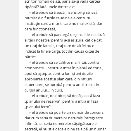
scriitor român de azi, până să-şi vadă cartea
tipărită? Iată unele dintre ele:
– el trebuie să treacă insensibil şi să iasă
mutilat din furcile caudine ale cenzurii,
instituţie care a murit, care nu mai există, dar
care funcţionează;
– el trebuie să parcurgă deşertul de celuloză
al ţării noastre, pentru a-şi asigura, cât de cât,
un tiraj de familie, tiraj care de altfel nu e
indicat la finele cărţii, tot din cauza crizei de
hârtie;
– el trebuie să se califice mai întâi, contra
cronometru, pentru a intra în planul editorial,
apoi să aştepte, contra luni şi ani de zile,
aprobarea acestui plan care, din raţiuni
superioare, se aprobă pentru anul trecut în
cursul anului… în curs;
– el trebuie, de obicei, să depăşească faza
„planului de rezervă“, pentru a intra în faza
„planului ferm“;
– el trebuie să poarte un număr de concurs;
dar cum seria numerelor naturale întregi este
infinită, iar seria numerelor câştigătoare e
secretă, el nu ştie dacă e bine să aibă un număr