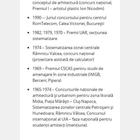
conceptul de arhitectură (concurs național,
Premiul I – artistul plastic Ion Nicodim)
1990 –- Juriul concursului pentru centrul
RomTelecom, Calea Victoriei, București
1982, 1979, 1970 – Premii UAR, secțiunea
sistematizare
1974 – Sistematizarea zonei centrale
Râmnicu Valcea, concurs național
(proiectare asistată de calculator)
1969 – Premiul CSCAS pentru studii de
amenajare în zone industriale (IMGB,
Berceni, Pipera)
1965-1974 – Concursurile naționale de
arhitectură și urbanism pentru zona litorală
Midia, Piața Mărăști – Cluj-Napoca,
Sistematizarea zonelor centrale Petroșani și
Hunedoara, Râmnicu Vâlcea, Concursul
internațional al UIA – faza națională pentru
studenții arhitecți (mențiune).