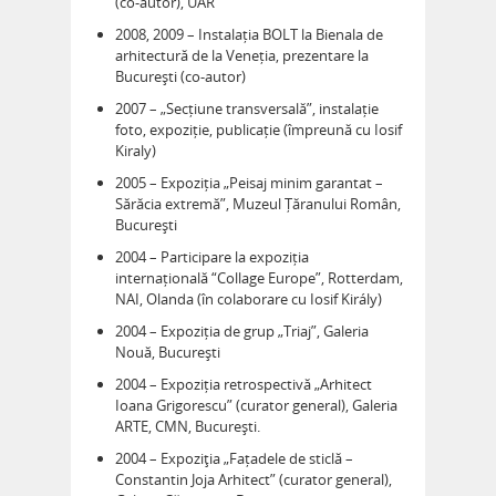
(co-autor), UAR
2008, 2009 – Instalația BOLT la Bienala de
arhitectură de la Veneția, prezentare la
București (co-autor)
2007 – „Secțiune transversală”, instalație
foto, expoziție, publicație (împreună cu Iosif
Kiraly)
2005 – Expoziția „Peisaj minim garantat –
Sărăcia extremă”, Muzeul Țăranului Român,
București
2004 – Participare la expoziția
internațională “Collage Europe”, Rotterdam,
NAI, Olanda (în colaborare cu Iosif Király)
2004 – Expoziția de grup „Triaj”, Galeria
Nouă, București
2004 – Expoziția retrospectivă „Arhitect
Ioana Grigorescu” (curator general), Galeria
ARTE, CMN, București.
2004 – Expoziţia „Fațadele de sticlă –
Constantin Joja Arhitect” (curator general),