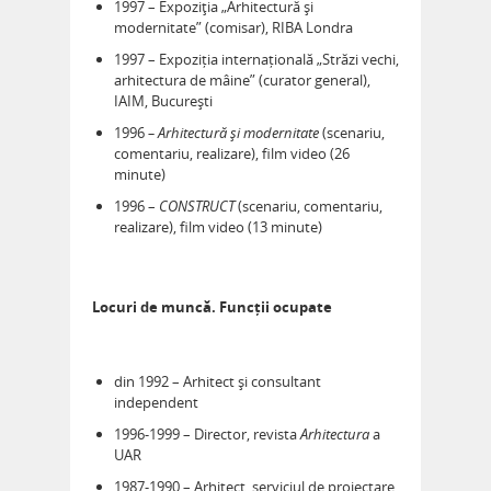
1997 – Expoziţia „Arhitectură și
modernitate” (comisar), RIBA Londra
1997 – Expoziția internațională „Străzi vechi,
arhitectura de mâine” (curator general),
IAIM, București
1996
– Arhitectură și modernitate
(scenariu,
comentariu, realizare), film video (26
minute)
1996 –
CONSTRUCT
(scenariu, comentariu,
realizare), film video (13 minute)
Locuri de muncă. Funcții ocupate
din 1992 – Arhitect și consultant
independent
1996-1999 – Director, revista
Arhitectura
a
UAR
1987-1990 – Arhitect, serviciul de proiectare