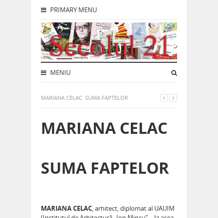
PRIMARY MENU
MENIU
MARIANA CELAC SUMA FAPTELOR
MARIANA CELAC
SUMA FAPTELOR
MARIANA CELAC
, arhitect, diplomat al UAUIM
(Institutul de Arhitectură „Ion Mincu” – la acea