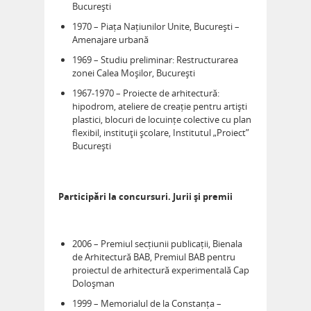
București
1970 – Piața Națiunilor Unite, București –
Amenajare urbană
1969 – Studiu preliminar: Restructurarea
zonei Calea Moșilor, București
1967-1970 – Proiecte de arhitectură:
hipodrom, ateliere de creație pentru artiști
plastici, blocuri de locuințe colective cu plan
flexibil, instituţii școlare, Institutul „Proiect”
București
Participări la concursuri. Jurii și premii
2006 – Premiul secțiunii publicații, Bienala
de Arhitectură BAB, Premiul BAB pentru
proiectul de arhitectură experimentală Cap
Doloșman
1999 – Memorialul de la Constanța –