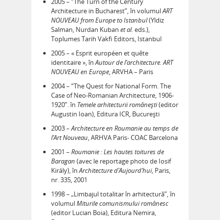
2005 – “The Turn of the Century
Architecture in Bucharest”, în volumul
ART
NOUVEAU from Europe to Istanbul
(Yldiz
Salman, Nurdan Kuban
et al.
eds.),
Toplumes Tarih Vakfi Editors, Istanbul
2005 – « Esprit européen et quête
identitaire », în
Autour de l’architecture. ART
NOUVEAU en Europe
, ARVHA – Paris
2004 – “The Quest for National Form. The
Case of Neo-Romanian Architecture, 1906-
1920”. în
Temele arhitecturii românești
(editor
Augustin Ioan), Editura ICR, București
2003 –
Architecture en Roumanie au temps de
l’Art Nouveau
, ARHVA Paris- COAC Barcelona
2001 –
Roumanie : Les hautes toitures de
Baragan
(avec le reportage photo de Iosif
Király), în
Architecture d’Aujourd’hui
, Paris,
nr. 335, 2001
1998 – „Limbajul totalitar în arhitectură”, în
volumul
Miturile comunismului românesc
(editor Lucian Boia), Editura Nemira,