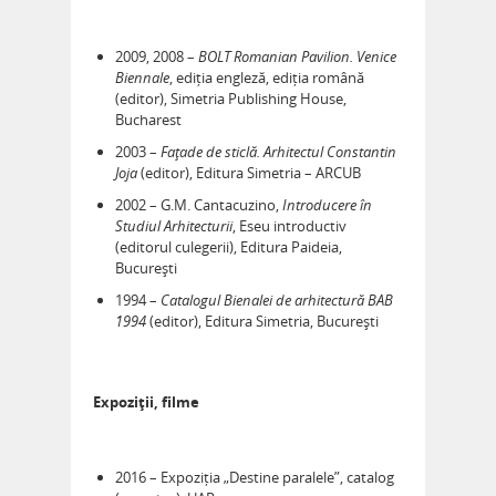
2009, 2008 –
BOLT Romanian Pavilion. Venice
Biennale
, ediția engleză, ediția română
(editor), Simetria Publishing House,
Bucharest
2003 –
Faţade de sticlă. Arhitectul Constantin
Joja
(editor), Editura Simetria – ARCUB
2002 – G.M. Cantacuzino,
Introducere în
Studiul Arhitecturii
, Eseu introductiv
(editorul culegerii), Editura Paideia,
București
1994 –
Catalogul Bienalei de arhitectură BAB
1994
(editor), Editura Simetria, București
Expoziţii, filme
2016 – Expoziția „Destine paralele”, catalog