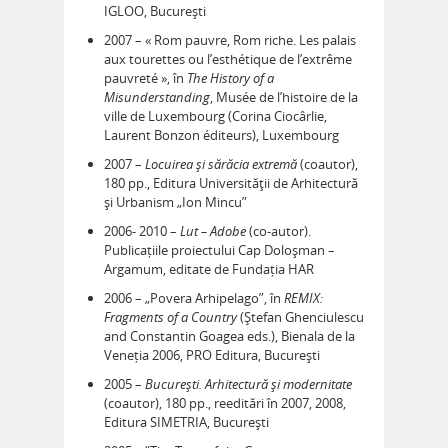
IGLOO, București
2007 – « Rom pauvre, Rom riche. Les palais
aux tourettes ou l’esthétique de l’extrême
pauvreté », în
The History of a
Misunderstanding
, Musée de l’histoire de la
ville de Luxembourg (Corina Ciocârlie,
Laurent Bonzon éditeurs), Luxembourg
2007 –
Locuirea și sărăcia extremă
(coautor),
180 pp., Editura Universităţii de Arhitectură
și Urbanism „Ion Mincu”
2006- 2010 –
Lut – Adobe
(co-autor).
Publicațiile proiectului Cap Doloșman –
Argamum, editate de Fundația HAR
2006 – „Povera Arhipelago”, în
REMIX:
Fragments of a Country
(Ștefan Ghenciulescu
and Constantin Goagea eds.), Bienala de la
Veneția 2006, PRO Editura, București
2005 –
București. Arhitectură și modernitate
(coautor), 180 pp., reeditări în 2007, 2008,
Editura SIMETRIA, București