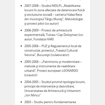
2007-2008 – Studiul MDLPL „Reabilitarea
locuirii în zone afectate de deteriorare fizică
și excluziune socială – cartierul Valea Rece
din municipiul Târgu Mureș”, Metodologie
și proiect pilot (co-autor)
2006-2009 – Proiect de arhitectură
experimentală, Tulcea / Cap Doloșman (co-
autor, Fundația HAR)
2005-2006 – PUZ și Regulamentul local de
construcție, proiectul „Traseul Cultural
Verona”, București (colaborator)
2005-2006 – „Patrimoniu și modernitate –
metode și instrumente de reabilitare
urbană”, Proiect european LEONARDO
(coautor)
2004-2005 – Studiul privind tipologia locuirii,
principii de intervenție și dezvoltare,
Universitatea de Arhitectură și Urbanism
„Ion Mincu”
2003 – Studiu pentru fundamentarea