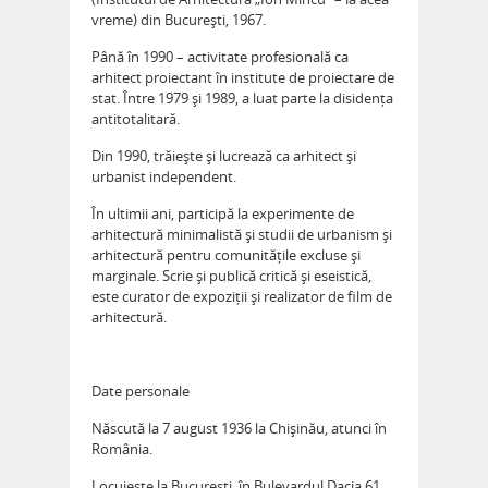
vreme) din București, 1967.
Până în 1990 – activitate profesională ca
arhitect proiectant în institute de proiectare de
stat. Între 1979 și 1989, a luat parte la disidența
antitotalitară.
Din 1990, trăiește și lucrează ca arhitect și
urbanist independent.
În ultimii ani, participă la experimente de
arhitectură minimalistă și studii de urbanism și
arhitectură pentru comunitățile excluse și
marginale. Scrie și publică critică și eseistică,
este curator de expoziții și realizator de film de
arhitectură.
Date personale
Născută la 7 august 1936 la Chișinău, atunci în
România.
Locuiește la București, în Bulevardul Dacia 61.