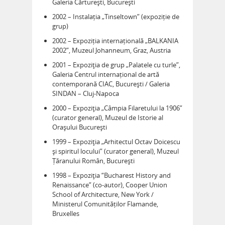
Galeria Cărturești, București
2002 – Instalația „Tinseltown” (expoziție de
grup)
2002 – Expoziția internațională „BALKANIA
2002”, Muzeul Johanneum, Graz, Austria
2001 – Expoziţia de grup „Palatele cu turle”,
Galeria Centrul internațional de artă
contemporană CIAC, București / Galeria
SINDAN – Cluj-Napoca
2000 – Expoziţia „Câmpia Filaretului la 1906”
(curator general), Muzeul de Istorie al
Orașului București
1999 – Expoziţia „Arhitectul Octav Doicescu
și spiritul locului” (curator general), Muzeul
Țăranului Român, București
1998 – Expoziţia “Bucharest History and
Renaissance” (co-autor), Cooper Union
School of Architecture, New York /
Ministerul Comunităților Flamande,
Bruxelles