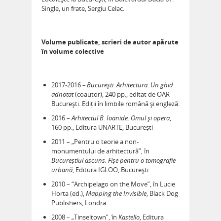
Single, un frate, Sergiu Celac.
Volume publicate, scrieri de autor apărute
în volume colective
2017-2016
– București. Arhitectura. Un ghid
adnotat
(coautor), 240 pp., editat de OAR
București. Ediții în limbile română și engleză.
2016 –
Arhitectul B. Ioanide. Omul și opera
,
160 pp., Editura UNARTE, București
2011 – „Pentru o teorie a non-
monumentului de arhitectură”, în
Bucureștiul ascuns. Fișe pentru o tomografie
urbană
, Editura IGLOO, București
2010 – “Archipelago on the Move”, în Lucie
Horta (ed.),
Mapping the Invisible
, Black Dog
Publishers, Londra
2008 – „Tinseltown”, în
Kastello
, Editura