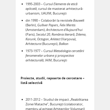
1995-2003 – Cursul
Elemente de etică
aplicată
, cursul de masterat arhitectură-
urbanism, UAUIM, București
din 1990 – Colaborări la revistele
Bauwelt
(Berlin),
Gulliver Papers
,
Felix Meritis
(Amsterdam);
Architecture d’Aujourd’hui
(Paris),
Secolul 20
,
România literară
,
Dilema
,
Korunk
,
Octogon
,
Arkitect
(Varșovia),
Arhitectura
(București),
Balkon
1973-1977 – Cursul
Metodologia cercetării
fenomenelor urbane și prospectiva
arhitecturală
, IAIM, București
Proiecte, studii, rapoarte de cercetare –
listă selectivă
2011-2012 – Studiul de impact „Reabilitarea
Zonei Matache”, București (colaborator,
membru al echipei Arhitecților Voluntari)