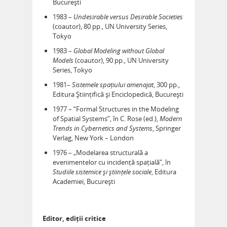
București
1983 –
Undesirable versus Desirable Societies
(coautor), 80 pp., UN University Series,
Tokyo
1983 –
Global Modeling without Global
Models
(coautor), 90 pp., UN University
Series, Tokyo
1981–
Sistemele spațiului amenajat
, 300 pp.,
Editura Științifică și Enciclopedică, București
1977 – “Formal Structures in the Modeling
of Spatial Systems”, în C. Rose (ed.),
Modern
Trends in Cybernetics and Systems
, Springer
Verlag, New York – London
1976 – „Modelarea structurală a
evenimentelor cu incidență spațială”, în
Studiile sistemice și științele sociale
, Editura
Academiei, București
Editor, ediții critice