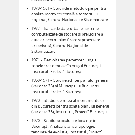
1978-1981 – Studii de metodologie pentru
analiza macro-teritorială a teritoriului
național, Centrul Naţional de Sistematizare
1977 – Banca de date urbane, Sisteme
computerizate de stocare și prelucrare a
datelor pentru planificare și proiectare
urbanistică, Centrul Naţional de
Sistematizare
1971 – Dezvoltarea pe termen lung a
zonelor rezidențiale în orașul București,
Institutul „Proiect” București
1968-1971 – Studiile schiței planului general
(varianta 7B) al Municipiului Bucuresti,
Institutul „Proiect” București
1970 – Studiul de rețea al monumentelor
din București pentru schița planului general
(varianta 7B), Institutul „Proiect” București
1970 – Studiul stocului de locuințe în
București, Analiză istorică, tipologie,
tendințe de evoluție, Institutul „Proiect”