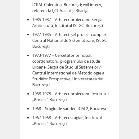
ICRAL Colentina, București; exil intern,
referent la IJCL Vaslui și Bistrița
1985-1987 – Arhitect proiectant, Secția
Arhitectură, Institutul ISLGC, București
1977-1985 – Arhitect-șef proiect complex,
Centrul Național de Sistematizare, ISLGC,
București
1973-1977 – Cercetător principal,
coordonatorul programului de studii
urbane, Secția de Studiul Sistemelor /
Centrul Internațional de Metodologie a
Studiilor Prospective, Universitatea din
București
1968-1973 – Arhitect proiectant, Institutul
„Proiect” București
1968 – Stagiu de șantier, ICM 2, București
1967-1968 – Arhitect stagiar, Institutul
„Proiect” București