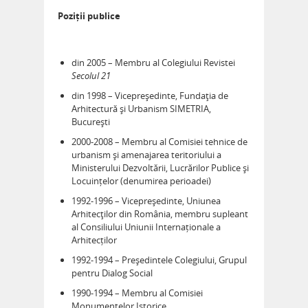
Poziții publice
din 2005 – Membru al Colegiului Revistei
Secolul 21
din 1998 – Vicepreședinte, Fundaţia de
Arhitectură și Urbanism SIMETRIA,
București
2000-2008 – Membru al Comisiei tehnice de
urbanism și amenajarea teritoriului a
Ministerului Dezvoltării, Lucrărilor Publice și
Locuințelor (denumirea perioadei)
1992-1996 – Vicepreședinte, Uniunea
Arhitecţilor din România, membru supleant
al Consiliului Uniunii Internaționale a
Arhitecților
1992-1994 – Președintele Colegiului, Grupul
pentru Dialog Social
1990-1994 – Membru al Comisiei
Monumentelor Istorice