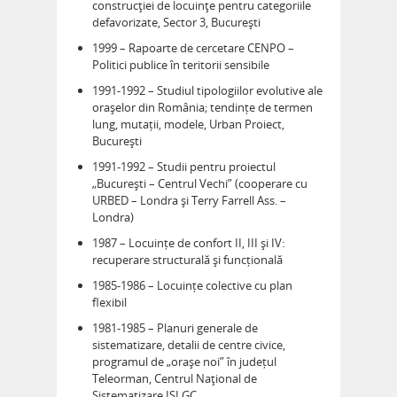
construcţiei de locuinţe pentru categoriile
defavorizate, Sector 3, București
1999 – Rapoarte de cercetare CENPO –
Politici publice în teritorii sensibile
1991-1992 – Studiul tipologiilor evolutive ale
orașelor din România; tendințe de termen
lung, mutații, modele, Urban Proiect,
București
1991-1992 – Studii pentru proiectul
„București – Centrul Vechi” (cooperare cu
URBED – Londra și Terry Farrell Ass. –
Londra)
1987 – Locuințe de confort II, III și IV:
recuperare structurală și funcțională
1985-1986 – Locuințe colective cu plan
flexibil
1981-1985 – Planuri generale de
sistematizare, detalii de centre civice,
programul de „orașe noi” în județul
Teleorman, Centrul Naţional de
Sistematizare ISLGC