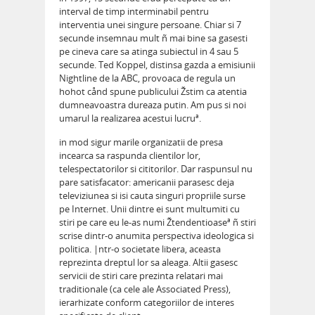
interval de timp interminabil pentru
interventia unei singure persoane. Chiar si 7
secunde insemnau mult ñ mai bine sa gasesti
pe cineva care sa atinga subiectul in 4 sau 5
secunde. Ted Koppel, distinsa gazda a emisiunii
Nightline de la ABC, provoaca de regula un
hohot cånd spune publicului Žstim ca atentia
dumneavoastra dureaza putin. Am pus si noi
umarul la realizarea acestui lucruª.
in mod sigur marile organizatii de presa
incearca sa raspunda clientilor lor,
telespectatorilor si cititorilor. Dar raspunsul nu
pare satisfacator: americanii parasesc deja
televiziunea si isi cauta singuri propriile surse
pe Internet. Unii dintre ei sunt multumiti cu
stiri pe care eu le-as numi Žtendentioaseª ñ stiri
scrise dintr-o anumita perspectiva ideologica si
politica. |ntr-o societate libera, aceasta
reprezinta dreptul lor sa aleaga. Altii gasesc
servicii de stiri care prezinta relatari mai
traditionale (ca cele ale Associated Press),
ierarhizate conform categoriilor de interes