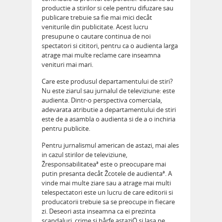
productie a stirilor si cele pentru difuzare sau
publicare trebuie sa fie mai mici decåt
veniturile din publicitate. Acest lucru
presupune o cautare continua de noi
spectatori si cititori, pentru ca o audienta larga
atrage mai multe reclame care inseamna
venituri mai mari.
Care este produsul departamentului de stiri?
Nu este ziarul sau jurnalul de televiziune: este
audienta. Dintr-o perspectiva comerciala,
adevarata atributie a departamentului de stiri
este de a asambla o audienta si de a o inchiria
pentru publicite.
Pentru jurnalismul american de astazi, mai ales
in cazul stirilor de televiziune,
Žresponsabilitateaª este o preocupare mai
putin presanta decåt Žcotele de audientaª. A
vinde mai multe ziare sau a atrage mai multi
telespectatori este un lucru de care editorii si
producatorii trebuie sa se preocupe in fiecare
zi. Deseori asta inseamna ca ei prezinta
scandaluri, crime si bårfe astaziÖ si lasa pe