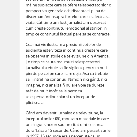
måine subiecte care sa ofere telespectatorilor o
perspectiva generala echidistanta si plina de
discernamånt asupra fortelor care le afecteaza
viata. Cåt timp am fost jurnalist am observat
cum creste continutul emotional al stirilor, in
timp ce continutul factual pare sa se contracte.
Cea mai vie ilustrare a presiunii cotelor de
audienta este viteza in continua crestere care
se observa in stirile de televiziune din America.
|n timp ce cauta mai multi telespectatori,
jurnalistul trebuie sa fie vigilent pentru a nu-i
pierde pe cei pe care ii are deja. Asa ca trebuie
sa ii intretina continuu. Nimic ñ nici gånd, nici
imagine, nici analiza ñ nu are voie sa dureze
atåt de mult incåt sa le permita
telespectatorilor chiar si un inceput de
plictiseala.
Cånd am devenit jurnalist de televiziune, la
inceputul anilor í80, montam materiale in care
un singur sincron sau un citat dintr-o sursa
dura 12 sau 15 secunde. Cånd am parasit stirile
in 1997, 15 secunde erau percepute ca un