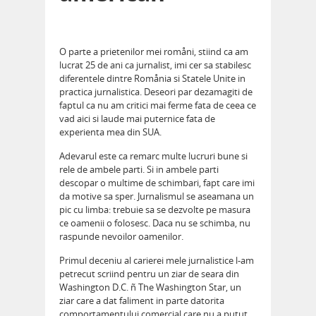
O parte a prietenilor mei romåni, stiind ca am
lucrat 25 de ani ca jurnalist, imi cer sa stabilesc
diferentele dintre Romånia si Statele Unite in
practica jurnalistica. Deseori par dezamagiti de
faptul ca nu am critici mai ferme fata de ceea ce
vad aici si laude mai puternice fata de
experienta mea din SUA.
Adevarul este ca remarc multe lucruri bune si
rele de ambele parti. Si in ambele parti
descopar o multime de schimbari, fapt care imi
da motive sa sper. Jurnalismul se aseamana un
pic cu limba: trebuie sa se dezvolte pe masura
ce oamenii o folosesc. Daca nu se schimba, nu
raspunde nevoilor oamenilor.
Primul deceniu al carierei mele jurnalistice l-am
petrecut scriind pentru un ziar de seara din
Washington D.C. ñ The Washington Star, un
ziar care a dat faliment in parte datorita
comportamentului comercial care nu a putut