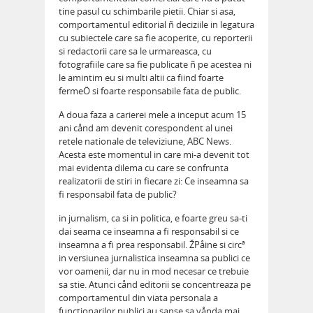
tine pasul cu schimbarile pietii. Chiar si asa,
comportamentul editorial ñ deciziile in legatura
cu subiectele care sa fie acoperite, cu reporterii
si redactorii care sa le urmareasca, cu
fotografiile care sa fie publicate ñ pe acestea ni
le amintim eu si multi altii ca fiind foarte
fermeÖ si foarte responsabile fata de public.
A doua faza a carierei mele a inceput acum 15
ani cånd am devenit corespondent al unei
retele nationale de televiziune, ABC News.
Acesta este momentul in care mi-a devenit tot
mai evidenta dilema cu care se confrunta
realizatorii de stiri in fiecare zi: Ce inseamna sa
fi responsabil fata de public?
in jurnalism, ca si in politica, e foarte greu sa-ti
dai seama ce inseamna a fi responsabil si ce
inseamna a fi prea responsabil. ŽPåine si circª
in versiunea jurnalistica inseamna sa publici ce
vor oamenii, dar nu in mod necesar ce trebuie
sa stie. Atunci cånd editorii se concentreaza pe
comportamentul din viata personala a
functionarilor publici au sanse sa vånda mai