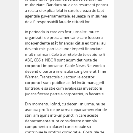
multe ziare. Dar daca nu aloca resurse si pentru
a relata si explica felul in care lucreaza de fapt
agentiile guvernamentale, esueaza in misiunea
de a fi responsabili fata de cititorii lor.
in perioada in care am fost jurnalist, multe
organizatii de presa americane care fusesera
independente atåt financiar cåt si editorial, au
devenit mici parti ale unor imperii financiare
mult mai mari. Cele trei retele de televiziune ñ
ABC, CBS si NBC ñ sunt acum detinute de
corporatii importante. Cable News Network a
devenit o parte a imensului conglomerat Time
Warner. Tranzactiile cu actiunile acestor
corporatii sunt publice, astfel incåt managerii
lor trebuie sa stie cum evalueaza investitorii
judeca fiecare parte a corporatiei, in fiecare zi.
Din momentul cånd, cu decenii in urma, nu se
astepta profit de pe urma departamentelor de
stiri, am ajuns intr-un punct in care aceste
departamente sunt considerate o simpla
componenta a afacerii care trebuie sa
contribuie la profitul corporatiei. Costurile de