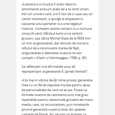
«Literatura si muzica X-erilor descriu
sentimente precum acela de a te simti strain
intr-un univers ostil, a-ti fi dor de o casa sau un
camin inexistent, a ajunge la disperare in
cautarea unui partener si a unei legaturi
trainice. |ncheiem aceste remarci cu o turnura
cinica (A venit sfårsitul lumii si ne simtim
grozav», asa cånta Michel Stipe de la REM intr-
un imn al generatiei), dar dincolo de ironia si
refuzul de a recunoaste starea de fapt,
singuratatea si alienarea noastra ne dor
cumplit.» (Hahn si Vernhaagen, 1998, p. 95).
Sa reflectam si la afirmatiile unui alt
reprezentant al generatiei X, Jarrett Kerbel7:
«Cei mai in vårsta decåt mine privesc generatia
mea cu un fel de repulsie morala pentru lipsa
de personalitate de care ne acuza. Poate ca
formele noastre de rezistenta sunt mai greu
reperabile pentru obiectivele grosiere ale mass-
media, care, sa recunoastem, pun intrebarile
privind generatia noastra doar din spatele
camerei de filmat. Nu reusim sa aparem ca