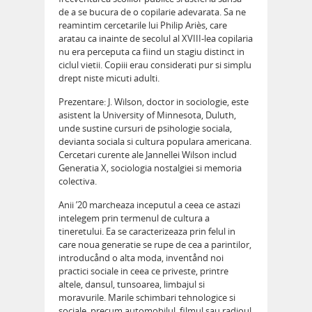
de a se bucura de o copilarie adevarata. Sa ne
reamintim cercetarile lui Philip Ariès, care
aratau ca inainte de secolul al XVIII-lea copilaria
nu era perceputa ca fiind un stagiu distinct in
ciclul vietii. Copiii erau considerati pur si simplu
drept niste micuti adulti.
Prezentare: J. Wilson, doctor in sociologie, este
asistent la University of Minnesota, Duluth,
unde sustine cursuri de psihologie sociala,
devianta sociala si cultura populara americana.
Cercetari curente ale Jannellei Wilson includ
Generatia X, sociologia nostalgiei si memoria
colectiva.
Anii ’20 marcheaza inceputul a ceea ce astazi
intelegem prin termenul de cultura a
tineretului. Ea se caracterizeaza prin felul in
care noua generatie se rupe de cea a parintilor,
introducånd o alta moda, inventånd noi
practici sociale in ceea ce priveste, printre
altele, dansul, tunsoarea, limbajul si
moravurile. Marile schimbari tehnologice si
sociale, precum automobilul, filmul sau radioul