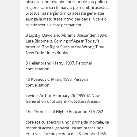
absentei unor evenimente sociale sau politice
majore, care sa-i fi marcat pe membrii acesteia.
Si totusi, sa ne gåndim ca aceasta generatie
ajunge la maturitate intr-o perioada in care o
relatie sexuala este permanent
8 Lipsky, David and Abrams, Alexander. 1994.
Late Bloomers: Coming of Age in Todayís
America: The Right Place at the Wrong Time.
New York: Times Books.
9 Hellenbrand, Harry. 1997. Personal
conversation.
10 Kovacovic, Milan. 1998. Personal
conversation.
Levine, Arthur. February 26, 1999. ìA New
Generation of Student Protesters Arises,î
The Chronicle of Higher Education XLV:A52.
corelata cu spectrul unor primejdii mortale, ca
membrii acestei generatii isi amintesc unde
erau si ce faceau pe data de 28 ianuarie 1986,