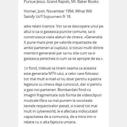
Pursue Jesus. Grand Rapids, MI: Baker Books.
Horner, Josh. November 1994. ìWhat Will
Satisfy Us?î Sojourners 9: 18.
aiba relatii trainice. Vor sa se descopere unul pe
altul si sa-si gaseasca puncte comune, sa-si
construiasca viata alaturi de cineva. «Generatia
X pune mare pret pe valorile impartasite de
ambii parteneri ai cuplului, si totusi multi dintre
membrii generatiei par sa nu stie cum sa-si
gaseasca perechea si cum sa se apropie de ea.».
|n fond, trebuie sa tinem seama ca aceasta
este generatia MTV-ului, a celor care folosesc
tot mai mult e-mail-ul nu doar pentru a pastra
legatura cu cineva deja cunoscut, dar si pentru
a gasi noi parteneri. Bombardati fiind cu
imagini fragmentate sub forma de videoclipuri
muzicale (fara sa mai punem la socoteala
textele respectivelor piese), si traind tot mai
mult in cyberworld, le e afectata indiscutabil
capacitatea de a comunica, de a intra intr-o
relatie cu o alta faptura umana.