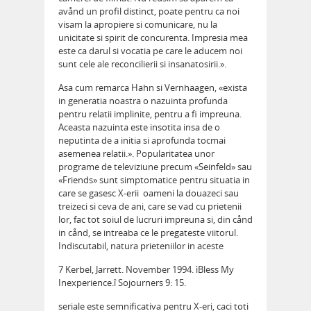
avånd un profil distinct, poate pentru ca noi
visam la apropiere si comunicare, nu la
unicitate si spirit de concurenta. Impresia mea
este ca darul si vocatia pe care le aducem noi
sunt cele ale reconcilierii si insanatosirii.».
Asa cum remarca Hahn si Vernhaagen, «exista
in generatia noastra o nazuinta profunda
pentru relatii implinite, pentru a fi impreuna.
Aceasta nazuinta este insotita insa de o
neputinta de a initia si aprofunda tocmai
asemenea relatii.». Popularitatea unor
programe de televiziune precum «Seinfeld» sau
«Friends» sunt simptomatice pentru situatia in
care se gasesc X-erii  oameni la douazeci sau
treizeci si ceva de ani, care se vad cu prietenii
lor, fac tot soiul de lucruri impreuna si, din cånd
in cånd, se intreaba ce le pregateste viitorul.
Indiscutabil, natura prieteniilor in aceste
7 Kerbel, Jarrett. November 1994. ìBless My
Inexperience.î Sojourners 9: 15.
seriale este semnificativa pentru X-eri, caci toti