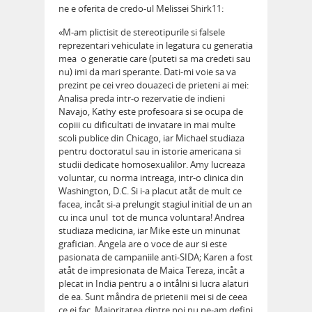
ne e oferita de credo-ul Melissei Shirk11:
«M-am plictisit de stereotipurile si falsele
reprezentari vehiculate in legatura cu generatia
mea  o generatie care (puteti sa ma credeti sau
nu) imi da mari sperante. Dati-mi voie sa va
prezint pe cei vreo douazeci de prieteni ai mei:
Analisa preda intr-o rezervatie de indieni
Navajo, Kathy este profesoara si se ocupa de
copiii cu dificultati de invatare in mai multe
scoli publice din Chicago, iar Michael studiaza
pentru doctoratul sau in istorie americana si
studii dedicate homosexualilor. Amy lucreaza
voluntar, cu norma intreaga, intr-o clinica din
Washington, D.C. Si i-a placut atåt de mult ce
facea, incåt si-a prelungit stagiul initial de un an
cu inca unul  tot de munca voluntara! Andrea
studiaza medicina, iar Mike este un minunat
grafician. Angela are o voce de aur si este
pasionata de campaniile anti-SIDA; Karen a fost
atåt de impresionata de Maica Tereza, incåt a
plecat in India pentru a o intålni si lucra alaturi
de ea. Sunt måndra de prietenii mei si de ceea
ce ei fac. Majoritatea dintre noi nu ne-am defini