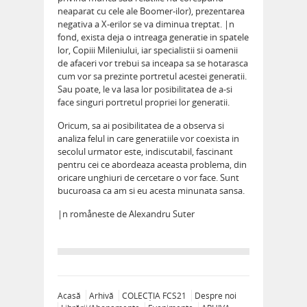
neaparat cu cele ale Boomer-ilor), prezentarea
negativa a X-erilor se va diminua treptat. |n
fond, exista deja o intreaga generatie in spatele
lor, Copiii Mileniului, iar specialistii si oamenii
de afaceri vor trebui sa inceapa sa se hotarasca
cum vor sa prezinte portretul acestei generatii.
Sau poate, le va lasa lor posibilitatea de a-si
face singuri portretul propriei lor generatii.
Oricum, sa ai posibilitatea de a observa si
analiza felul in care generatiile vor coexista in
secolul urmator este, indiscutabil, fascinant
pentru cei ce abordeaza aceasta problema, din
oricare unghiuri de cercetare o vor face. Sunt
bucuroasa ca am si eu acesta minunata sansa.
|n romåneste de Alexandru Suter
Acasă
Arhivă
COLECȚIA FCS21
Despre noi