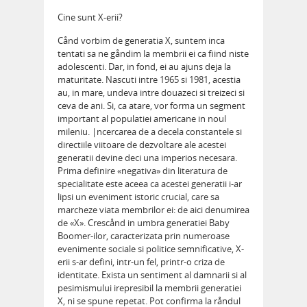
Cine sunt X-erii?
Cånd vorbim de generatia X, suntem inca
tentati sa ne gåndim la membrii ei ca fiind niste
adolescenti. Dar, in fond, ei au ajuns deja la
maturitate. Nascuti intre 1965 si 1981, acestia
au, in mare, undeva intre douazeci si treizeci si
ceva de ani. Si, ca atare, vor forma un segment
important al populatiei americane in noul
mileniu. |ncercarea de a decela constantele si
directiile viitoare de dezvoltare ale acestei
generatii devine deci una imperios necesara.
Prima definire «negativa» din literatura de
specialitate este aceea ca acestei generatii i-ar
lipsi un eveniment istoric crucial, care sa
marcheze viata membrilor ei: de aici denumirea
de «X». Crescånd in umbra generatiei Baby
Boomer-ilor, caracterizata prin numeroase
evenimente sociale si politice semnificative, X-
erii s-ar defini, intr-un fel, printr-o criza de
identitate. Exista un sentiment al damnarii si al
pesimismului irepresibil la membrii generatiei
X, ni se spune repetat. Pot confirma la råndul