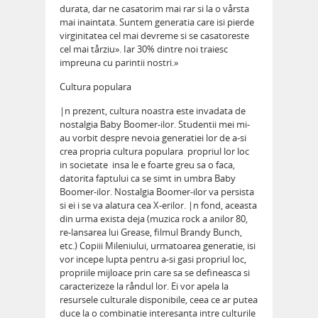
durata, dar ne casatorim mai rar si la o vårsta
mai inaintata. Suntem generatia care isi pierde
virginitatea cel mai devreme si se casatoreste
cel mai tårziu». Iar 30% dintre noi traiesc
impreuna cu parintii nostri.»
Cultura populara
|n prezent, cultura noastra este invadata de
nostalgia Baby Boomer-ilor. Studentii mei mi-
au vorbit despre nevoia generatiei lor de a-si
crea propria cultura populara  propriul lor loc
in societate  insa le e foarte greu sa o faca,
datorita faptului ca se simt in umbra Baby
Boomer-ilor. Nostalgia Boomer-ilor va persista
si ei i se va alatura cea X-erilor. |n fond, aceasta
din urma exista deja (muzica rock a anilor 80,
re-lansarea lui Grease, filmul Brandy Bunch,
etc.) Copiii Mileniului, urmatoarea generatie, isi
vor incepe lupta pentru a-si gasi propriul loc,
propriile mijloace prin care sa se defineasca si
caracterizeze la råndul lor. Ei vor apela la
resursele culturale disponibile, ceea ce ar putea
duce la o combinatie interesanta intre culturile