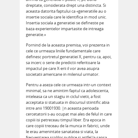
dreptate, considerata drept una distincta. Si
aceasta datorita faptului ca «generatiile au o
insertie sociala care le identifica in mod unic.
Insertia sociala a generatiei se defineste pe
baza experientelor impartasite de intreaga
generatie.»
Pornind de la aceasta premisa, voi prezenta in
cele ce urmeaza liniile fundamentale care
definesc portretul generatiei X, pentru ca, apoi,
sa incerc o serie de predictii referitoare la
impactul pe care X-erii il vor avea asupra
societatii americane in mileniul urmator.
Pentru a aseza cele ce urmeaza intr-un context
minimal, sa ne amintim faptul ca adolescenta,
inteleasa ca un stagiu in ciclul vietii, a fost
acceptata si statuata in discursul stiintific abia
intre anii 19001930. |n aceasta perioada
cercetatorii s-au ocupat mai ales de felul in care
copiii isi petreceau timpul liber. Era epoca in
care copiii treceau de la munca in fabrici, unde
le erau amenintate sanatatea si viata, la
frecventarea scolilor publice si astfel la sansa