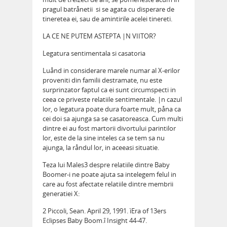
pragul batrånetii  si se agata cu disperare de
tineretea ei, sau de amintirile acelei tinereti.
LA CE NE PUTEM ASTEPTA |N VIITOR?
Legatura sentimentala si casatoria
Luånd in considerare marele numar al X-erilor
proveniti din familii destramate, nu este
surprinzator faptul ca ei sunt circumspecti in
ceea ce priveste relatiile sentimentale. |n cazul
lor, o legatura poate dura foarte mult, påna ca
cei doi sa ajunga sa se casatoreasca. Cum multi
dintre ei au fost martorii divortului parintilor
lor, este de la sine inteles ca se tem sa nu
ajunga, la råndul lor, in aceeasi situatie.
Teza lui Males3 despre relatiile dintre Baby
Boomer-i ne poate ajuta sa intelegem felul in
care au fost afectate relatiile dintre membrii
generatiei X:
2 Piccoli, Sean. April 29, 1991. ìEra of 13ers
Eclipses Baby Boom.î Insight 44-47.