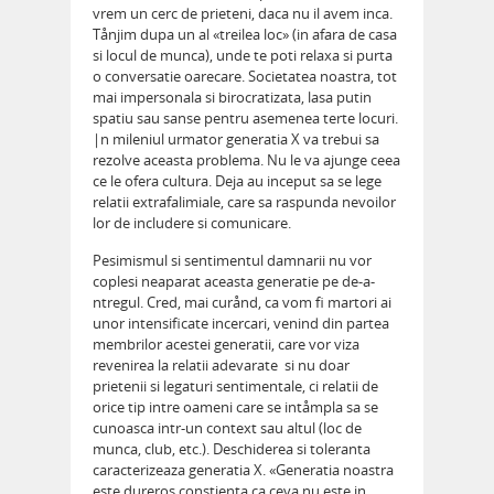
vrem un cerc de prieteni, daca nu il avem inca.
Tånjim dupa un al «treilea loc» (in afara de casa
si locul de munca), unde te poti relaxa si purta
o conversatie oarecare. Societatea noastra, tot
mai impersonala si birocratizata, lasa putin
spatiu sau sanse pentru asemenea terte locuri.
|n mileniul urmator generatia X va trebui sa
rezolve aceasta problema. Nu le va ajunge ceea
ce le ofera cultura. Deja au inceput sa se lege
relatii extrafalimiale, care sa raspunda nevoilor
lor de includere si comunicare.
Pesimismul si sentimentul damnarii nu vor
coplesi neaparat aceasta generatie pe de-a-
ntregul. Cred, mai curånd, ca vom fi martori ai
unor intensificate incercari, venind din partea
membrilor acestei generatii, care vor viza
revenirea la relatii adevarate  si nu doar
prietenii si legaturi sentimentale, ci relatii de
orice tip intre oameni care se intåmpla sa se
cunoasca intr-un context sau altul (loc de
munca, club, etc.). Deschiderea si toleranta
caracterizeaza generatia X. «Generatia noastra
este dureros constienta ca ceva nu este in