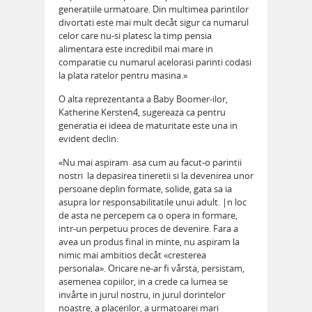
generatiile urmatoare. Din multimea parintilor
divortati este mai mult decåt sigur ca numarul
celor care nu-si platesc la timp pensia
alimentara este incredibil mai mare in
comparatie cu numarul acelorasi parinti codasi
la plata ratelor pentru masina.»
O alta reprezentanta a Baby Boomer-ilor,
Katherine Kersten4, sugereaza ca pentru
generatia ei ideea de maturitate este una in
evident declin:
«Nu mai aspiram  asa cum au facut-o parintii
nostri  la depasirea tineretii si la devenirea unor
persoane deplin formate, solide, gata sa ia
asupra lor responsabilitatile unui adult. |n loc
de asta ne percepem ca o opera in formare,
intr-un perpetuu proces de devenire. Fara a
avea un produs final in minte, nu aspiram la
nimic mai ambitios decåt «cresterea
personala». Oricare ne-ar fi vårsta, persistam,
asemenea copiilor, in a crede ca lumea se
invårte in jurul nostru, in jurul dorintelor
noastre, a placerilor, a urmatoarei mari