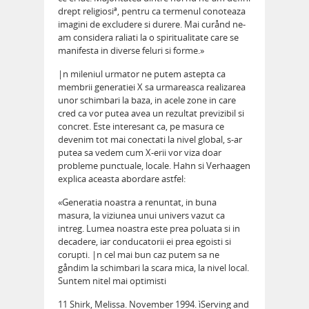
drept religiosiª, pentru ca termenul conoteaza
imagini de excludere si durere. Mai curånd ne-
am considera raliati la o spiritualitate care se
manifesta in diverse feluri si forme.»
|n mileniul urmator ne putem astepta ca
membrii generatiei X sa urmareasca realizarea
unor schimbari la baza, in acele zone in care
cred ca vor putea avea un rezultat previzibil si
concret. Este interesant ca, pe masura ce
devenim tot mai conectati la nivel global, s-ar
putea sa vedem cum X-erii vor viza doar
probleme punctuale, locale. Hahn si Verhaagen
explica aceasta abordare astfel:
«Generatia noastra a renuntat, in buna
masura, la viziunea unui univers vazut ca
intreg. Lumea noastra este prea poluata si in
decadere, iar conducatorii ei prea egoisti si
corupti. |n cel mai bun caz putem sa ne
gåndim la schimbari la scara mica, la nivel local.
Suntem nitel mai optimisti
11 Shirk, Melissa. November 1994. ìServing and