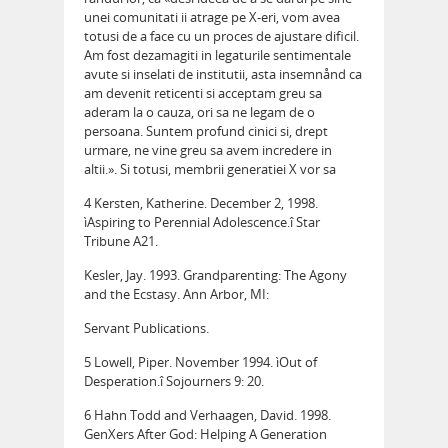
unei comunitati ii atrage pe X-eri, vom avea
totusi de a face cu un proces de ajustare dificil.
Am fost dezamagiti in legaturile sentimentale
avute si inselati de institutii, asta insemnånd ca
am devenit reticenti si acceptam greu sa
aderam la o cauza, ori sa ne legam de o
persoana. Suntem profund cinici si, drept
urmare, ne vine greu sa avem incredere in
altii.». Si totusi, membrii generatiei X vor sa
4 Kersten, Katherine. December 2, 1998.
ìAspiring to Perennial Adolescence.î Star
Tribune A21.
Kesler, Jay. 1993. Grandparenting: The Agony
and the Ecstasy. Ann Arbor, MI:
Servant Publications.
5 Lowell, Piper. November 1994. ìOut of
Desperation.î Sojourners 9: 20.
6 Hahn Todd and Verhaagen, David. 1998.
GenXers After God: Helping A Generation