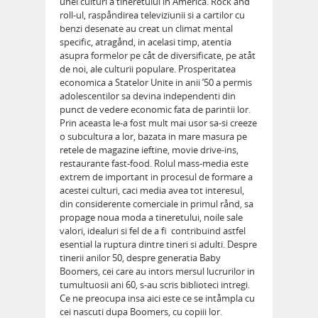
unei culturi a tineretului in America. Rock and
roll-ul, raspåndirea televiziunii si a cartilor cu
benzi desenate au creat un climat mental
specific, atragånd, in acelasi timp, atentia
asupra formelor pe cåt de diversificate, pe atåt
de noi, ale culturii populare. Prosperitatea
economica a Statelor Unite in anii ’50 a permis
adolescentilor sa devina independenti din
punct de vedere economic fata de parintii lor.
Prin aceasta le-a fost mult mai usor sa-si creeze
o subcultura a lor, bazata in mare masura pe
retele de magazine ieftine, movie drive-ins,
restaurante fast-food. Rolul mass-media este
extrem de important in procesul de formare a
acestei culturi, caci media avea tot interesul,
din considerente comerciale in primul rånd, sa
propage noua moda a tineretului, noile sale
valori, idealuri si fel de a fi  contribuind astfel
esential la ruptura dintre tineri si adulti. Despre
tinerii anilor 50, despre generatia Baby
Boomers, cei care au intors mersul lucrurilor in
tumultuosii ani 60, s-au scris biblioteci intregi.
Ce ne preocupa insa aici este ce se intåmpla cu
cei nascuti dupa Boomers, cu copiii lor.