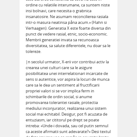
ordine cu relatiile interumane, ca suntem niste
insi bolnavi, care necesita o grabnica
insanatosire. Ne asumam reconcilierea rasiala
intr-o masura neatinsa påna acum.» (Hahn si
Verhaagen). Generatia X este foarte diversa din
punct de vedere rasial, etnic, socio-economic.
Membrii generatiei invata sa recunoasca
diversitatea, sa salute diferentele, nu doar sa le
tolereze.
|n secolul urmator, X-erii vor contribui activ la
crearea unei culturi care sa le asigure
posibilitatea unei interrelationari incarcate de
sens si autentice, vor aspira la locuri de munca
care sa le dea un sentiment al fructificarii
propriei valori si se vor implica ferm in
schimbarile de ordin social, si anume
promovarea tolerantei rasiale, protectia
mediului inconjurator, realizarea unui sistem
social mai echitabil. Desigur, pot fi acuzata de
entuziasm, iar cititorul pe drept se poate
intreba: «Unde-i dovada, sau cel putin semnul
ca aceste afirmatii sunt adevarate?» Desi textul