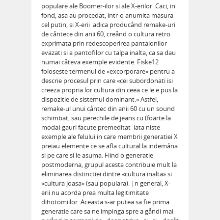
populare ale Boomer-ilor si ale X-erilor. Caci, in
fond, asa au procedat, intr-o anumita masura
cel putin, si X-erii  adica producånd remake-uri
de cåntece din anii 60, creånd o cultura retro
exprimata prin redescoperirea pantalonilor
evazati si a pantofilor cu talpa inalta, ca sa dau
numai cåteva exemple evidente. Fiske12
foloseste termenul de «excorporare» pentru a
descrie procesul prin care «cei subordonati isi
creeza propria lor cultura din ceea ce le e pus la
dispozitie de sistemul dominant.» Astfel,
remake-ul unui cåntec din anii 60 cu un sound
schimbat, sau perechile de jeans cu (foarte la
moda) gauri facute premeditat  iata niste
exemple ale felului in care membrii generatiei X
preiau elemente ce se afla cultural la indemåna
si pe care si le asuma. Fiind o generatie
postmoderna, grupul acesta contribuie mult la
eliminarea distinctiei dintre «cultura inalta» si
«cultura joasa» (sau populara). |n general, X-
erii nu acorda prea multa legitimitate
dihotomiilor. Aceasta s-ar putea sa fie prima
generatie care sa ne impinga spre a gåndi mai