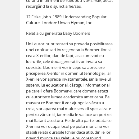
curånd in termeni de «deopotriva» si «si», decåt
recurgånd la disjunctia fie/sau.
12 Fiske, John. 1989. Understanding Popular
Culture. London: Unwin Hyman, Inc.
Relatia cu generatia Baby Boomers
Unii autori sunt tentati sa prevada posibilitatea
unei confruntari intre generatia Boomer-ilor si
cea a X-eriilor, dar, de fapt, asa cum vad eu
lucrurile, cele doua generatii vor invata sa
coexiste. Boomer-ii vor incepe sa aprecieze
priceperea X-erilor in domeniul tehnologiei, iar
X-erii le vor aprecia invatamintele, iar la nivelul
sistemului educational, cåstigul informational
pe care il ofera Boomer-ii, care domina astazi
cu autoritate lumea academica americana. Pe
masura ce Boomer-ii vor ajunge la vårsta a
treia, vor aparea mai multe servicii specializate
pentru vårstnici, iar media le va face un portret
mai flatant acestora. Pe de alta parte, odata ce
X-erii isi vor ocupa locul pe piata muncii si vor
stabili relatii durabile (chiar daca atitudinile lor
privind munca sau relatiile nu corespund