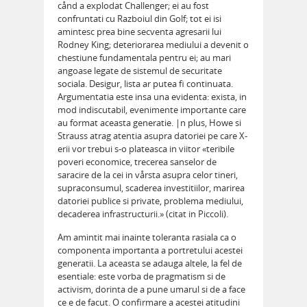
cånd a explodat Challenger; ei au fost
confruntati cu Razboiul din Golf; tot ei isi
amintesc prea bine secventa agresarii lui
Rodney King; deteriorarea mediului a devenit o
chestiune fundamentala pentru ei; au mari
angoase legate de sistemul de securitate
sociala. Desigur, lista ar putea fi continuata.
Argumentatia este insa una evidenta: exista, in
mod indiscutabil, evenimente importante care
au format aceasta generatie. |n plus, Howe si
Strauss atrag atentia asupra datoriei pe care X-
erii vor trebui s-o plateasca in viitor «teribile
poveri economice, trecerea sanselor de
saracire de la cei in vårsta asupra celor tineri,
supraconsumul, scaderea investitiilor, marirea
datoriei publice si private, problema mediului,
decaderea infrastructurii.» (citat in Piccoli).
Am amintit mai inainte toleranta rasiala ca o
componenta importanta a portretului acestei
generatii. La aceasta se adauga altele, la fel de
esentiale: este vorba de pragmatism si de
activism, dorinta de a pune umarul si de a face
ce e de facut. O confirmare a acestei atitudini