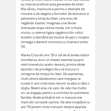
au marcat profund acea generatie de tineri.
Mai tårziu, masina le-a permis o libertate de
miscare si de alegere a formelor de distractie si
petrecere a timpului liber, care erau de
negåndit inainte. Imaginea unei femei
imbracate dupa ultima moda, intr-o fusta
scurta, cu eterna tigara sagalnica din coltul
buzelor si dansånd pe muzica de jazz o noapte
intreaga a devenit sinonima cu tineretul anilor
’50.
Marea Criza din anii ’30 si cel de al doilea razboi
mondial au avut un impact esential asupra
vietii tineretului acelor decenii, printre altele
lipsindu-i de privilegiul de a se bucura in
intregime de timpul lor liber. De asemenea,
multi dintre adolescentii care mergeau la
scoala in anii crizei erau nevoiti sa aiba si cåte o
slujba. Baietii erau cei care, de cele mai multe
ori, se angajau pentru a contribui la sustinerea
familiei, fetele preluånd intr-o masura mai
mare din corvezile casnice. De abia incepånd cu
anii ’50 putem vorbi transant despre aparitia