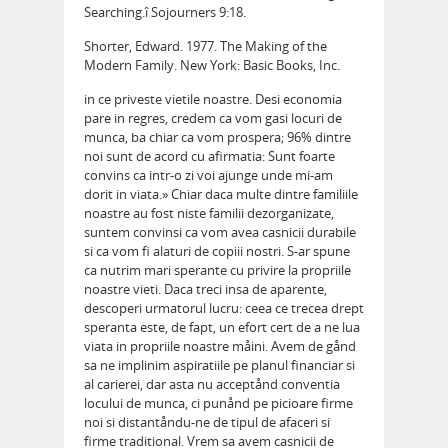
Searching.î Sojourners 9:18.
Shorter, Edward. 1977. The Making of the
Modern Family. New York: Basic Books, Inc.
in ce priveste vietile noastre. Desi economia
pare in regres, credem ca vom gasi locuri de
munca, ba chiar ca vom prospera; 96% dintre
noi sunt de acord cu afirmatia: Sunt foarte
convins ca intr-o zi voi ajunge unde mi-am
dorit in viata.» Chiar daca multe dintre familiile
noastre au fost niste familii dezorganizate,
suntem convinsi ca vom avea casnicii durabile
si ca vom fi alaturi de copiii nostri. S-ar spune
ca nutrim mari sperante cu privire la propriile
noastre vieti. Daca treci insa de aparente,
descoperi urmatorul lucru: ceea ce trecea drept
speranta este, de fapt, un efort cert de a ne lua
viata in propriile noastre måini. Avem de gånd
sa ne implinim aspiratiile pe planul financiar si
al carierei, dar asta nu acceptånd conventia
locului de munca, ci punånd pe picioare firme
noi si distantåndu-ne de tipul de afaceri si
firme traditional. Vrem sa avem casnicii de