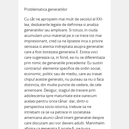
Problematica generatiilor
Cu cåt ne apropiem mai mult de secolul al XXI-
lea, dezbaterile legate de definirea si analiza
generatiilor iau amploare. Si totusi, in ciuda
acumularii unui material pe zi ce trece tot mai
impresionant, cred ca ne lipseste inca o privire
serioasa si atenta indreptata asupra generatiei
care a fost botezata generatia X. Exista voci
care sugereaza ca, in fond, ea nu se diferentiaza
prin nimic de generatiile precedente. Eu sustin
contrariul: elemente specifice de ordin social,
economic, politic sau de mediu, care au trasat
chipul acestei generatii, nu puteau sa nu o faca
distincta, din multe puncte de vedere, de cele
anterioare. Desigur, stagiul de trecere prin
adolescenta spre maturitate este oarecum
acelasi pentru orice tånar  dar, dintr-o
perspectiva socio-istorica, trebuie sa ne
intrebam ce se va petrece in societatea
americana atunci cånd tinerii generatiei despre
care discutam aici vor deveni adulti. Mannheim
afirma ca generatia X poate fi, pe buna