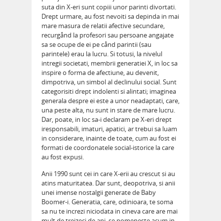
suta din X-eri sunt copiii unor parinti divortati.
Drept urmare, au fost nevoiti sa depinda in mai
mare masura de relatii afective secundare,
recurgånd la profesori sau persoane angajate
sa se ocupe de ei pe cånd parintii (sau
parintele) erau la lucru. Si totusi, la nivelul
intregii societati, membrii generatiei X, in loc sa
inspire o forma de afectiune, au devenit,
dimpotriva, un simbol al declinului social. Sunt
categorisiti drept indolenti si alintati; imaginea
generala despre ei este a unor neadaptati, care,
una peste alta, nu sunt in stare de mare lucru.
Dar, poate, in loc sa-i declaram pe X-eri drept
iresponsabili, imaturi, apatici, ar trebui sa luam
in considerare, inainte de toate, cum au fost ei
formati de coordonatele social-istorice la care
au fost expusi.
Anii 1990 sunt cei in care X-erii au crescut si au
atins maturitatea. Dar sunt, deopotriva, si anii
unei imense nostalgii generate de Baby
Boomer-i. Generatia, care, odinioara, te soma
sa nu te increzi niciodata in cineva care are mai
mult de treizeci de ani, se pomeneste acum in