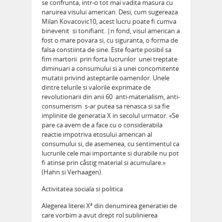
se confrunta, intr-o tot mai vadita masura cu
naruirea visului american. Desi, cum sugereaza
Milan Kovacovic10, acest lucru poate fi cumva
binevenit  si tonifiant. |n fond, visul american a
fost o mare povara si, cu siguranta, o forma de
falsa constiinta de sine. Este foarte posibil sa
fim martorii  prin forta lucrurilor  unei treptate
diminuari a consumului si a unei concomitente
mutatii privind asteptarile oamenilor. Unele
dintre telurile si valorile exprimate de
revolutionarii din anii 60  anti-materialism, anti-
consumerism  s-ar putea sa renasca si sa fie
implinite de generatia X in secolul urmator. «Se
pare ca avem de a face cu o considerabila
reactie impotriva etosului american al
consumului si, de asemenea, cu sentimentul ca
lucrurile cele mai importante si durabile nu pot
fi atinse prin cåstig material si acumulare.»
(Hahn si Verhaagen).
Activitatea sociala si politica
Alegerea literei Xª din denumirea generatiei de
care vorbim a avut drept rol sublinierea