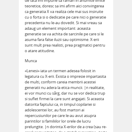
de fata imi impune sa ramån in anumite limite
teoretice, doresc sa imi afirm aici convingerea
ca generatia X va realiza cele mai sus insiruite
cu o forta si o dedicatie pe care nici o generatie
precedenta nu le-au dovedit. Si mai vreau sa
adaug un element important: aceasta
generatie se va achita de sarcinile pe care si le
asuma fara false iluzii sau optimisme. X-erii
sunt mult prea realisti, prea pragmatici pentru
o atare atitudine.
Munca
«Lenesi» iata un termen adesea folosit in
legatura cu X-erii. Exista o impresie impartasita
de multi, conform careia membrii acestei
generatii nu adera la etica muncii. |n realitate,
ei vor munci cu sårg, dar nu se vor dedica trup
si suflet firmei la care sunt angajati. Si aceasta
datorita faptului ca, in timpul copilariei si
adolescentei lor, au fost martori ai
repercusiunilor pe care le-au avut asupra
parintilor si familiilor lor orele de lucru
prelungite. |n dorinta X-erilor de a crea (sau re-