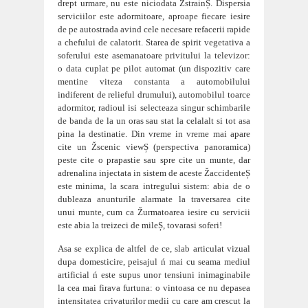
drept urmare,
nu este niciodata ŽstrainȘ. Dispersia
serviciilor este adormitoare, aproape fiecare iesire
de pe autostrada av
ind cele necesare refacerii rapide
a chefului de calatorit. Starea de spirit vegetativa a
soferului este asemanatoare privitului la televizor:
o data cuplat pe pilot automat (un dispozitiv care
mentine viteza constanta a automobilului
indiferent de relieful drumului), automobilul toarce
adormitor, radioul isi selecteaza singur schimbarile
de banda de la un oras sau stat la celalalt si tot asa
pina la destinatie. Din vreme in vreme mai apare
ci
te un Žscenic viewȘ (perspectiva panoramica)
peste c
ite o prapastie sau spre ci
te un munte, dar
adrenalina injectata in sistem de aceste ŽaccidenteȘ
este minima, la scara intregului sistem: abia de o
dubleaza an
unturile alarmate la traversarea ci
te
unui munte, cum ca Žurmatoarea iesire cu servicii
este abia la treizeci de mileȘ, tovarasi soferi!
Asa se explica de altfel de ce, slab articulat vizual
dupa domesticire, peisajul ń mai cu seama mediul
artificial ń est
e supus unor tensiuni inimaginabile
la cea mai firava furtuna: o vintoasa ce nu depasea
intensitatea crivaturilor medii cu care am crescut la