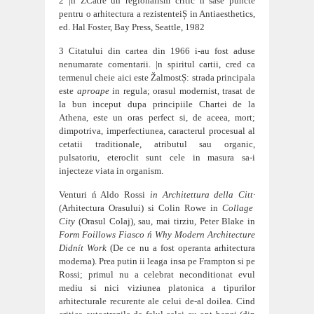
2
|n ŽCatre un regionalism critic ń sase puncte
pentru o arhitectura a rezistenteiȘ in Antiaesthetics,
ed. Hal Foster, Bay Press, Seattle, 1982
3 C
itatului din cartea din 1966 i-au fost aduse
nenumarate comentarii. |n spiritul cartii, cred ca
termenul cheie aici este ŽalmostȘ: strada principala
este
aproape
in regula; orasul modernist, trasat de
la bun inceput dupa principiile Chartei de la
Athena, este un oras perfect si, de aceea, mort;
dimpotriva, imperfectiunea, caracterul procesual al
cetatii traditionale, atributul sau organic,
pulsatoriu, eteroclit sunt cele in masura sa-i
injecteze viata in organism.
Venturi ń Aldo Rossi
in Architettura della Citt·
(Arhitectura Orasului) si Colin Rowe in
Collage
City
(Orasul Colaj), sau, mai tirziu, Peter Blake in
Form Foillows Fiasco ń Why Modern Architecture
Didnít Work
(De ce nu a fost operanta arhitectura
moderna). Prea putin ii leaga insa pe Frampton si pe
Rossi; primul nu a celebrat neconditionat evul
mediu si nici viziunea platonica a tipurilor
arhitecturale recurente ale celui de-al doilea. Cind