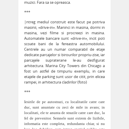
muzici. Fara sa se opreasca.
***
|ntreg mediul construit este facut pe potriva
masinii, «drive-in». Maninci in masina, dormi in
masina, vezi filme si procreezi in masina.
Automatele bancare sunt «drive-in», incit poti
scoate bani de la fereastra automobilului.
Centrele au un numar comparabil de etaje
dedicate parcajelor si birourilor propriu-zise, iar
parcajele supraterane le-au desfigurat
arhitectura. Marina City Towers din Chicago a
fost un astfel de timpuriu exemplu, in care
etajele de parking sunt usor de citit, prin elicea
rampei, in arhitectura cladirilor (foto)
***
Iesirile de pe autostrazi, cu localitatile catre care
duc, sunt anuntate cu zeci de mile in avans; in
localitati, ele te anunta de strazile catre care duc, la
fel de prevenitor. Semnele sunt extrem de lizibile,
informatia este completa, redundanta chiar, si nu