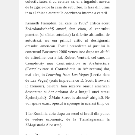
colectivitatea si cu cetatea sa: el a ingaduit naveta
de la zgirie-nor la casa de suburbie. |n faza din urma
insa el chiar a atentat la coeziunea interna a cetatii.
2
Kenneth Frampton, cel care in 1982
critica acest
ŽbžrolandschaftȘ amorf, fara viata, al centrului
penetrat (si sf
isiat totodata) la diferite altitudini de
autostrazi, nu era primul critic al desfigurarii
orasului american. Fostul presedinte al juriului la
concursul Bucuresti 2000 venea insa dupa un alt fel
de atitudine, cea a lui, Robert Venturi, cel care, in
Complexity and Contradiction in Architecture
(Complexitate si Contradictie in Arhitectura) dar,
mai ales, in
Learning from Las Vegas
(Lectia data
de Las V
egas) (scris impreuna cu D. Scott Brown si
P. Izenour), celebra fara rezerve orasul american
descentrat si dez-ordonat de-a lungul unei strazi
3
ŽprincipaleȘ: ŽMain Street is almost
alrightȘ. Ne
vor spune exact opusul ń aproape in acelasi timp cu
1 Iar Romi
nia abia dupa un secol si inutil din punct
de vedere economic, de la Transfagarasan la
ŽMagistrala AlbastraȘ