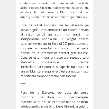
centrale
pe ideea de putere prin ierarhie va fi de
altfel o obsesie recenta a deconstructiei, iar eu am
elogiat-o la rindul meu in
Khora
, ca fiind una
dintre posibilele forme de infiintare a spatiului vag.
Este de altfel imposibil sa te ratacesti pe
aceasta grila, care aminteste un sistem nervos
ai carui centri nu sunt nici unici, nici
indispensabili Usonia lui F. L. Wright (despre
care am vorbit tot in Secolul 20) presupunea o
disipare a orasului in unitati mai mici,
distribuite la intersectiile acestei grile rutiere.
Ceea ce este important este aici reteaua care
stabileste conexiunile, nu centrii
interrelationati; axonii si sinapsele, nu neuronii;
ansamblul, care supravietuieste amputarii sau
modificarii componentelor sale interne.
***
Plaja de la Daytona, pe post de corso
motorizat: pe doua siruri neintrerupte,
masinile se duc si se intorc pe banda de nisip,
adolescentii din ele bind bere, flirtind, ascultind