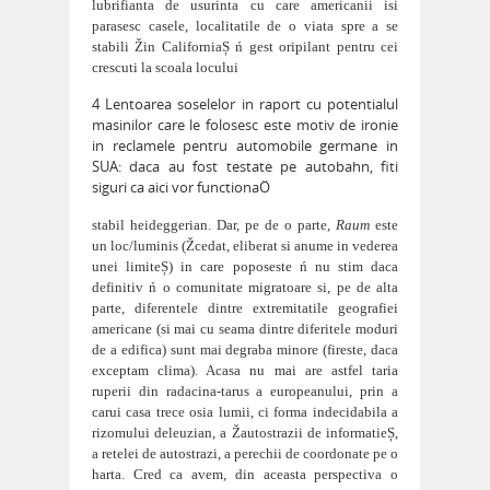
lubrifianta de usurinta cu care americanii isi
parasesc casele, localitatile de o viata spre a se
stabili Žin CaliforniaȘ ń gest oripilant pentru cei
crescuti
la scoala locului
4 Lentoarea soselelor in raport cu potentialul
masinilor care le folosesc este motiv de ironie
in reclamele pentru automobile germane in
SUA: daca au fost testate pe autobahn, fiti
siguri ca aici vor functionaÖ
stabil heideggerian. Dar, pe de o parte,
Raum
este
un loc/luminis (Žcedat, eliberat si anume in vederea
unei limiteȘ) in care poposeste ń nu stim daca
definitiv ń o comunitate migratoare si, pe de alta
parte, diferentele dintre extremitatile geografiei
americane (si mai cu seama dint
re diferitele moduri
de a edifica) sunt mai degraba minore (fireste, daca
exceptam clima). Acasa nu mai are astfel taria
ruperii din radacina-tarus a europeanului, prin a
carui casa trece osia lumii, ci forma indecidabila a
rizomului deleuzian, a Žautostra
zii de informatieȘ,
a retelei de autostrazi, a perechii de coordonate pe o
harta. Cred ca avem, din aceasta perspectiva o