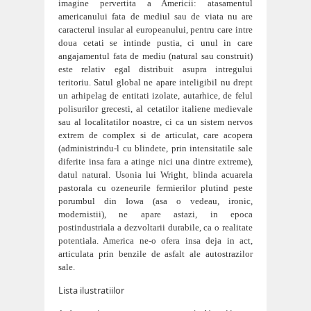
imagine pervertita a Americii: atasamentul
americanului fata de mediul sau de viata nu are
caracterul insular al europeanului, pentru
care intre
doua cetati se intinde pustia, ci unul in care
angajamentul fata de mediu (natural sau construit)
este relativ egal distribuit asupra intregului
teritoriu. Satul global ne apare inteligibil nu drept
un arhipelag de entitati izolate, autarhice, de felul
polisurilor grecesti, al cetatilor italiene medievale
sau al localitatilor noastre, ci ca un sistem nervos
extrem de complex si de articulat, care acopera
(administrindu-l cu blindete, prin intensitatile sale
diferite insa fara a atinge nici una dintre extreme),
datul natural. Usonia lui Wright, blinda acuarela
pastorala cu ozeneurile fermierilor plutind peste
porumbul din Iowa (asa o vedeau, ironic,
modernistii), ne apare astazi, in epoca
postindustriala a dezvoltarii durabile, ca o realitate
potentiala. America ne-o ofera insa deja in act,
articulata prin benzile de asfalt ale autostrazilor
sale.
Lista ilustratiilor