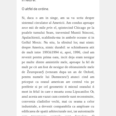
in felul ei.
O altfel de ordine.
Si, daca o am in singe, am sa va scriu despre
sistemul circulator al Americii. Am condus aproape
zece mii de mile
prin
el, spintecind Chicago pe la
poalele turnului Sears, traversind Muntii Stincosi,
Apalachienii, scaldindu-ma in ambele oceane si in
Golful Mexic. Nu stiu, la sfirsitul lor, mai nimic
despre America, nimic durabil: se schimbasera ati
t
de mult intre 1993ń1994 si, apoi, 1996, c
ind am
revenit pentru prima oara, incit deja eram nesigur
pe multe dintre amintirile mele, aproape la fel de
mult pe cit am fos
t de nesigur de obisnuintele mele
de ŽeuropeanȘ (veneam dupa un an de Oxford,
pentru numele lui Dumnezeu!) atunci c
i
nd am
priceput ca orasul american are centrul viu pe
periferie si pe cel geometric ń miezul orasului ń
mort in felul in care e moarta zona L
ipscanilor. Or,
anul acesta am vazut cum centrele sunt reconstruite,
conversia cladirilor vechi, mai cu seama a celor
industriale, a devenit comparabila ca amploare cu
edificarea de spatii arhitecturale noi, iar autostrazile