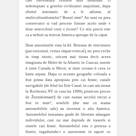
care traverseaza centrele sunt demolate. O
redesteptare a genelor civilizatiei majoritare, dupa
efortul sistematic de a le adormi, al
multiculturalismului? Bunul simt? Au sunt eu prea
conservator si vad procese lineare acolo unde e
doar stravechiul corsi e ricorsi? Ce stiu precis este
ca a trebuit sa reinvat America aproape de la capat.
Doar autostrazile erau la fel. Reteaua de
interstates
(par-orizontal, versus impar-vertical), nu prea veche
in timp istoric, oricum mai tinara decit aceea
imaginata de Hitler de la Atlantic in Caucaz, un
este
ń intre Canada si Mexic si intre oceane ń ceea ce
harta separa. Dupa ce aceasta geografie colosala a
fost prima data apropiata prin cai ferate, canale
navigabile (de felul lui Erie Canal, in care am inotat
la Rochester, NY in vara lui 1999), printr-u
n
proces
de ŽterraformareȘ de care numai secolul trecut a
1
fost in stare
, soselele (dar mai cu seama
automobilele sale) au inventat o alta America.
Automobilul inseamna grade de libertate adaugate
individului, care nu mai depinde de traseele si
orarele caii ferate. Automobilul este o proteza a
fiintei, ingaduindu-i o autonomie in raport cu