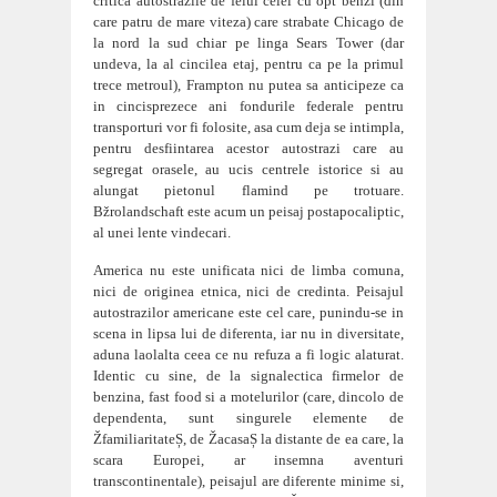
critica autostrazile de felul celei cu opt benzi (din
care patru de mare viteza) care strabate Chicago de
la nord la sud chiar pe linga Sears Tower (dar
undeva, la al cincilea etaj, pentru ca pe la primul
trece metroul), Frampton nu putea sa anticipeze ca
in cincisprezece ani fondurile federale pentru
transporturi vor fi folosite, asa cum deja se intimpla,
pentru desfiintarea acestor autostrazi care au
segregat orasele, au ucis centrele istorice si au
alungat pietonul flamind pe trotuare.
Bžrolandschaft este acum un peisaj postapocaliptic,
al unei lente vindecari.
America nu este unificata nici de limba comuna,
nici de originea etnica, nici de credinta. Peisajul
autostrazilor americane este cel care, punindu-se in
scena in lipsa lui de diferenta, iar nu in diversitate,
aduna laolalta ceea ce nu refuza a fi logic alaturat.
Identic cu sine, de la signalectica firmelo
r de
benzina, fast food si a motelurilor (care, dincolo de
dependenta, sunt singurele elemente de
ŽfamiliaritateȘ, de ŽacasaȘ la distante de ea care, la
scara Europei, ar insemna aventuri
transcontinentale), peisajul are diferente minime si,