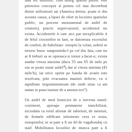
lasa loc dubiilor; cum intreg spatiul public este
prietenos conceput si pentru cel mai decerebrat
dintre utilizatorii sai (America detine, poate si din
aceasta cauza, a lipsei de efort in locuirea spatiului
public, un procent monumental de astfel de
cetateni), practic neprevazutul, acc
identul nu
exista. Accidentele ń care aici par inexplicabile ń
de felul ciocnirilor in lant, se datoreaza excesului
de confort, de fiabilitate: toropiti la volan, soferii se
trezesc brusc tampon
indu-l pe cel din fata, care nu
ar fi trebuit sa se opreasca si totusi a facut-o; exista
asadar viteza maxima (daca 55 sau 65 de mile pe
4
ora se poate numi astfel
), dar si viteza minima (45
mile/h), iar orice oprire pe banda de avarie este
rezolvata, prin evacuarea masinii defecte, cu o
rapiditate inspaimintatoare (de unde stiau ca am
ramas in pana inainte de a anunta noi?).
Un astfel de mod lesnicios de a traversa statul-
continent, aproape permanent tranchilizat,
niciodata cu totul alienat de tabieturi, de meniuri,
de formele edificate inlesneste ceea ce noua,
europ
enilor, ni se pare a fi un fel de vagabondaj cu
staif. Mobilitatea locurilor de munca pare a fi