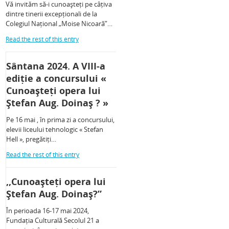
Vă invităm să-i cunoașteți pe câțiva
dintre tinerii excepționali de la
Colegiul Național „Moise Nicoară”…
Read the rest of this entry
Sântana 2024. A VIII-a
ediție a concursului «
Cunoașteți opera lui
Ștefan Aug. Doinaș ? »
Pe 16 mai , în prima zi a concursului,
elevii liceului tehnologic « Stefan
Hell », pregătiți…
Read the rest of this entry
,,Cunoașteți opera lui
Ștefan Aug. Doinaș?”
În perioada 16-17 mai 2024,
Fundația Culturală Secolul 21 a