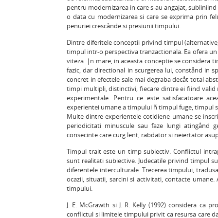
pentru modernizarea in care s-au angajat, subliniind
o data cu modernizarea si care se exprima prin felul 
penuriei crescånde si presiunii timpului.
Dintre diferitele conceptii privind timpul (alternative)
timpul intr-o perspectiva tranzactionala. Ea ofera un 
viteza. |n mare, in aceasta conceptie se considera timp
fazic, dar directional in scurgerea lui, constånd in 
concret in efectele sale mai degraba decåt total abst
timpi multipli, distinctivi, fiecare dintre ei fiind v
experimentale. Pentru ce este satisfacatoare acea
experientei umane a timpului ñ timpul fuge, timpul sta 
Multe dintre experientele cotidiene umane se inscriu
periodicitati minuscule sau faze lungi atingånd g
consecinte care curg lent, rabdator si neiertator asupr
Timpul trait este un timp subiectiv. Conflictul intra
sunt realitati subiective. Judecatile privind timpul 
diferentele interculturale. Trecerea timpului, tradusa
ocazii, situatii, sarcini si activitati, contacte uma
timpului.
J. E. McGrawth si J. R. Kelly (1992) considera ca p
conflictul si limitele timpului privit ca resursa care 