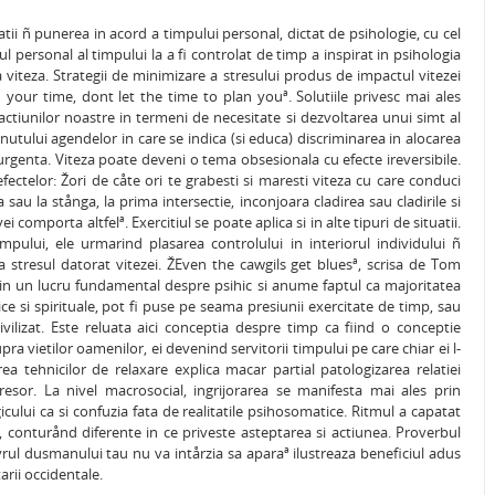
atii ñ punerea in acord a timpului personal, dictat de psihologie, cu cel
ul personal al timpului la a fi controlat de timp a inspirat in psihologia
a viteza. Strategii de minimizare a stresului produs de impactul vitezei
your time, dont let the time to plan youª. Solutiile privesc mai ales
i actiunilor noastre in termeni de necesitate si dezvoltarea unui simt al
inutului agendelor in care se indica (si educa) discriminarea in alocarea
i urgenta. Viteza poate deveni o tema obsesionala cu efecte ireversibile.
efectelor: Žori de cåte ori te grabesti si maresti viteza cu care conduci
sau la stånga, la prima intersectie, inconjoara cladirea sau cladirile si
i comporta altfelª. Exercitiul se poate aplica si in alte tipuri de situatii.
timpului, ele urmarind plasarea controlului in interiorul individului ñ
a stresul datorat vitezei. ŽEven the cawgils get bluesª, scrisa de Tom
tin un lucru fundamental despre psihic si anume faptul ca majoritatea
ice si spirituale, pot fi puse pe seama presiunii exercitate de timp, sau
ilizat. Este reluata aici conceptia despre timp ca fiind o conceptie
 vietilor oamenilor, ei devenind servitorii timpului pe care chiar ei l-
a tehnicilor de relaxare explica macar partial patologizarea relatiei
stresor. La nivel macrosocial, ingrijorarea se manifesta mai ales prin
cului ca si confuzia fata de realitatile psihosomatice. Ritmul a capatat
i, conturånd diferente in ce priveste asteptarea si actiunea. Proverbul
davrul dusmanului tau nu va intårzia sa aparaª ilustreaza beneficiul adus
arii occidentale.