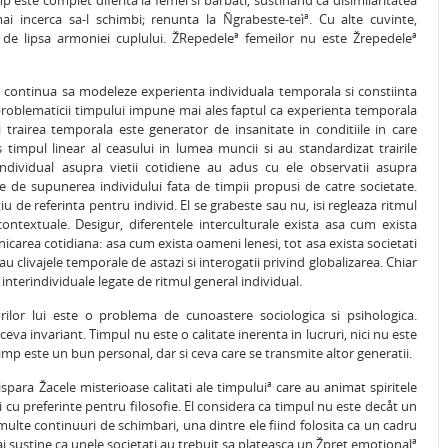
mp este complet diferita la femei si barbati, sustinånd ca disimilaritatea
i incerca sa-l schimbi; renunta la Ñgrabeste-teìª. Cu alte cuvinte,
e de lipsa armoniei cuplului. ŽRepedeleª femeilor nu este Žrepedeleª
or continua sa modeleze experienta individuala temporala si constiinta
 problematicii timpului impune mai ales faptul ca experienta temporala
si trairea temporala este generator de insanitate in conditiile in care
 timpul linear al ceasului in lumea muncii si au standardizat trairile
 individual asupra vietii cotidiene au adus cu ele observatii asupra
te de supunerea individului fata de timpii propusi de catre societate.
u de referinta pentru individ. El se grabeste sau nu, isi regleaza ritmul
ontextuale. Desigur, diferentele interculturale exista asa cum exista
nicarea cotidiana: asa cum exista oameni lenesi, tot asa exista societati
dau clivajele temporale de astazi si interogatii privind globalizarea. Chiar
interindividuale legate de ritmul general individual.
lor lui este o problema de cunoastere sociologica si psihologica.
va invariant. Timpul nu este o calitate inerenta in lucruri, nici nu este
imp este un bun personal, dar si ceva care se transmite altor generatii.
spara Žacele misterioase calitati ale timpuluiª care au animat spiritele
iali cu preferinte pentru filosofie. El considera ca timpul nu este decåt un
multe continuuri de schimbari, una dintre ele fiind folosita ca un cadru
mai sustine ca unele societati au trebuit sa plateasca un Žpret emotionalª