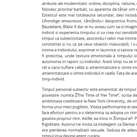
atribute ale modernitatii: ordine, disciplina, ratiune
folosesc prioritar barbati, cu aparenta de tånar om de
Esteticul este mai totdeauna secundar, desi nicioda
Líhorologe amoureuse
, cåntåndu-i deopotriva frumus
Baudelaire, Blake ñ dar ei nu aveau cum sa-si imagi
individ si experienta timpului si va crea noi sensibili
timpul ca subiectivitate, asociindu-l celor mai intime 
constiintei si nu ca pe ceva obiectiv masurabil), i 
intima a individului, exprimat in launtrice si tainice r
fi prescrisa, unde textura emotionala a timpului si 
autonoma in raport cu individul. Acest timp nu se mai
cel a carui suflare calda si amenintatoare o simte ind
amenintatoare o simte individul in ceafa. Fata de ace
timp-individ.
Timpul personal subiectiv este amenintat de timpul s
povestire numita ŽThe Time of Her Timeª, scrisa de
ambitioasa coeditoare la New York University, de orien
forma unui meci pugilistic. Viteza performantei ei s
face eforturi pentru a o determina sa adopte un ritm m
gaseste propriul ritm. Astfel, ea intra in Žtimpul eiª
frigiditate. Autorul ne invita sa intelegem ca Denise 
era pierderea normalitatii sexuale. Sedusa de adeva
timpul insa devine agent curativ.