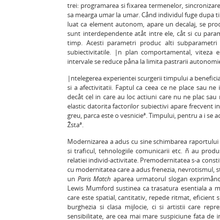
trei: programarea si fixarea termenelor, sincronizarea
sa mearga umar la umar. Cånd individul fuge dupa timp
luat ca element autonom, apare un decalaj, se produc
sunt interdependente atåt intre ele, cåt si cu parame
timp. Acesti parametri produc alti subparametri c
subiectivitatile. |n plan comportamental, viteza e
intervale se reduce påna la limita pastrarii autonomie
|ntelegerea experientei scurgerii timpului a benefici
si a afectivitatii. Faptul ca ceea ce ne place sau n
decåt cel in care au loc actiuni care nu ne plac sa
elastic datorita factorilor subiectivi apare frecvent 
greu, parca este o vesnicieª. Timpului, pentru a i se 
Žstaª.
Modernizarea a adus cu sine schimbarea raportului in
si traficul, tehnologiile comunicarii etc. ñ au prod
relatiei individ-activitate. Premodernitatea s-a consti
cu modernitatea care a adus frenezia, nevrotismul, st
un
Paris Match
aparea urmatorul slogan exprimånd v
Lewis Mumford sustinea ca trasatura esentiala a mo
care este spatial, cantitativ, repede ritmat, eficient 
burghezia si clasa mijlocie, ci si artistii care re
sensibilitate, are cea mai mare suspiciune fata de i