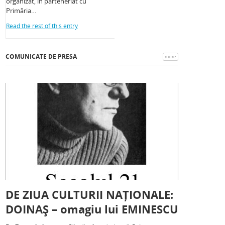
organizat, în parteneriat cu
Primăria…
Read the rest of this entry
COMUNICATE DE PRESA
more
DE ZIUA CULTURII NAȚIONALE:
DOINAȘ – omagiu lui EMINESCU