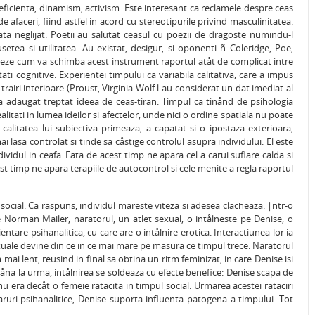
, eficienta, dinamism, activism. Este interesant ca reclamele despre ceas
 afaceri, fiind astfel in acord cu stereotipurile privind masculinitatea.
ta neglijat. Poetii au salutat ceasul cu poezii de dragoste numindu-l
etea si utilitatea. Au existat, desigur, si oponenti ñ Coleridge, Poe,
neze cum va schimba acest instrument raportul atåt de complicat intre
tati cognitive. Experientei timpului ca variabila calitativa, care a impus
trairi interioare (Proust, Virginia Wolf l-au considerat un dat imediat al
s-a adaugat treptat ideea de ceas-tiran. Timpul ca tinånd de psihologia
ealitati in lumea ideilor si afectelor, unde nici o ordine spatiala nu poate
calitatea lui subiectiva primeaza, a capatat si o ipostaza exterioara,
 lasa controlat si tinde sa cåstige controlul asupra individului. El este
ividul in ceafa. Fata de acest timp ne apara cel a carui suflare calda si
st timp ne apara terapiile de autocontrol si cele menite a regla raportul
ocial. Ca raspuns, individul mareste viteza si adesea clacheaza. |ntr-o
 Norman Mailer, naratorul, un atlet sexual, o intålneste pe Denise, o
tare psihanalitica, cu care are o intålnire erotica. Interactiunea lor ia
exuale devine din ce in ce mai mare pe masura ce timpul trece. Naratorul
ai lent, reusind in final sa obtina un ritm feminizat, in care Denise isi
. Påna la urma, intålnirea se soldeaza cu efecte benefice: Denise scapa de
nu era decåt o femeie ratacita in timpul social. Urmarea acestei rataciri
ruri psihanalitice, Denise suporta influenta patogena a timpului. Tot