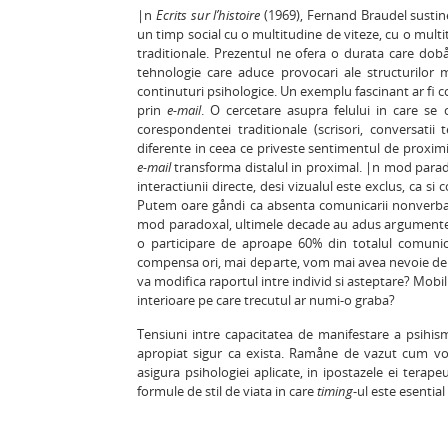
|n
Ecrits sur l’histoire
(1969), Fernand Braudel sustine
un timp social cu o multitudine de viteze, cu o multi
traditionale. Prezentul ne ofera o durata care dobån
tehnologie care aduce provocari ale structurilor m
continuturi psihologice. Un exemplu fascinant ar fi cons
prin
e-mail
. O cercetare asupra felului in care se c
corespondentei traditionale (scrisori, conversatii 
diferente in ceea ce priveste sentimentul de proximit
e-mail
transforma distalul in proximal. |n mod paradox
interactiunii directe, desi vizualul este exclus, ca si c
Putem oare gåndi ca absenta comunicarii nonverbale 
mod paradoxal, ultimele decade au adus argumente s
o participare de aproape 60% din totalul comunic
compensa ori, mai departe, vom mai avea nevoie de e
va modifica raportul intre individ si asteptare? Mobil
interioare pe care trecutul ar numi-o graba?
Tensiuni intre capacitatea de manifestare a psihism
apropiat sigur ca exista. Ramåne de vazut cum vor 
asigura psihologiei aplicate, in ipostazele ei terape
formule de stil de viata in care
timing
-ul este esential