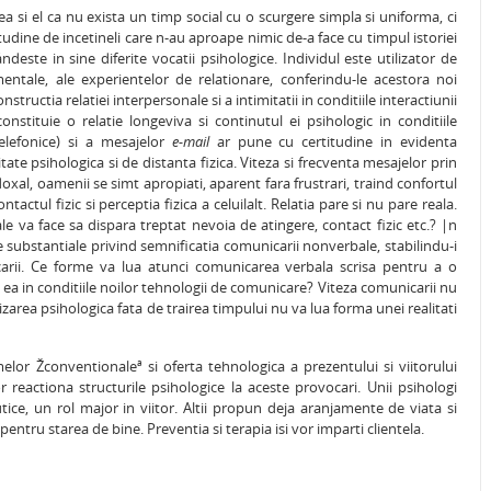
a si el ca nu exista un timp social cu o scurgere simpla si uniforma, ci
tudine de incetineli care n-au aproape nimic de-a face cu timpul istoriei
deste in sine diferite vocatii psihologice. Individul este utilizator de
entale, ale experientelor de relationare, conferindu-le acestora noi
tructia relatiei interpersonale si a intimitatii in conditiile interactiunii
onstituie o relatie longeviva si continutul ei psihologic in conditiile
telefonice) si a mesajelor
e-mail
ar pune cu certitudine in evidenta
ate psihologica si de distanta fizica. Viteza si frecventa mesajelor prin
al, oamenii se simt apropiati, aparent fara frustrari, traind confortul
ontactul fizic si perceptia fizica a celuilalt. Relatia pare si nu pare reala.
va face sa dispara treptat nevoia de atingere, contact fizic etc.? |n
ubstantiale privind semnificatia comunicarii nonverbale, stabilindu-i
arii. Ce forme va lua atunci comunicarea verbala scrisa pentru a o
a in conditiile noilor tehnologii de comunicare? Viteza comunicarii nu
izarea psihologica fata de trairea timpului nu va lua forma unei realitati
elor Žconventionaleª si oferta tehnologica a prezentului si viitorului
reactiona structurile psihologice la aceste provocari. Unii psihologi
utice, un rol major in viitor. Altii propun deja aranjamente de viata si
 pentru starea de bine. Preventia si terapia isi vor imparti clientela.