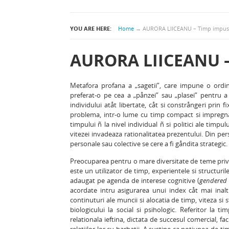
YOU ARE HERE:
Home
→
AURORA LIICEANU – Timp impus, 
AURORA LIICEANU – 
Metafora profana a „sagetii”, care impune o ordine
preferat-o pe cea a „pånzei” sau „plasei” pentru a 
individului atåt libertate, cåt si constrångeri prin
problema, intr-o lume cu timp compact si impregnata
timpului ñ la nivel individual ñ si politici ale timp
vitezei invadeaza rationalitatea prezentului. Din pe
personale sau colective se cere a fi gåndita strategic.
Preocuparea pentru o mare diversitate de teme privin
este un utilizator de timp, experientele si structuril
adaugat pe agenda de interese cognitive (
gendered 
acordate intru asigurarea unui index cåt mai inalt d
continuturi ale muncii si alocatia de timp, viteza si s
biologicului la social si psihologic. Referitor la 
relationala ieftina, dictata de succesul comercial, f