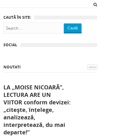
CAUTĂ ÎN SITE:
Caută
SOCIAL
NOUTATI
more
LA „MOISE NICOARĂ”,
LECTURA ARE UN
VIITOR conform devizei:
„citește, înțelege,
analizează,
interpretează, du mai
departe!”