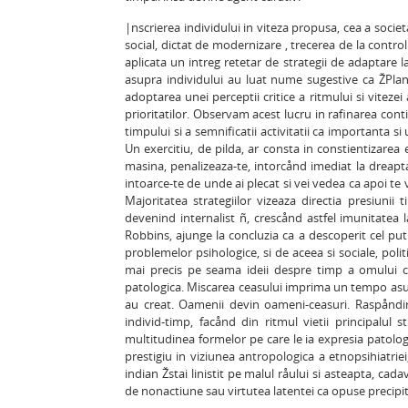
|nscrierea individului in viteza propusa, cea a societ
social, dictat de modernizare , trecerea de la control
aplicata un intreg retetar de strategii de adaptare l
asupra individului au luat nume sugestive ca ŽPlan 
adoptarea unei perceptii critice a ritmului si viteze
prioritatilor. Observam acest lucru in rafinarea cont
timpului si a semnificatii activitatii ca importanta s
Un exercitiu, de pilda, ar consta in constientizarea 
masina, penalizeaza-te, intorcånd imediat la dreapta 
intoarce-te de unde ai plecat si vei vedea ca apoi te ve
Majoritatea strategiilor vizeaza directia presiunii 
devenind internalist ñ, crescånd astfel imunitatea l
Robbins, ajunge la concluzia ca a descoperit cel pu
problemelor psihologice, si de aceea si sociale, polit
mai precis pe seama ideii despre timp a omului civ
patologica. Miscarea ceasului imprima un tempo asupra
au creat. Oamenii devin oameni-ceasuri. Raspåndire
individ-timp, facånd din ritmul vietii principalul 
multitudinea formelor pe care le ia expresia patologi
prestigiu in viziunea antropologica a etnopsihiatrie
indian Žstai linistit pe malul råului si asteapta, ca
de nonactiune sau virtutea latentei ca opuse precipit