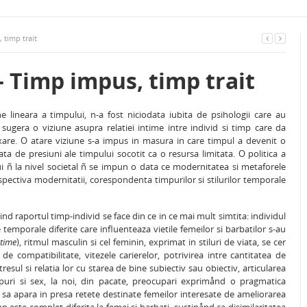
timp trait
Timp impus, timp trait
 lineara a timpului, n-a fost niciodata iubita de psihologii care au
sugera o viziune asupra relatiei intime intre individ si timp care da
 fixare. O atare viziune s-a impus in masura in care timpul a devenit o
 de presiuni ale timpului socotit ca o resursa limitata. O politica a
ului ñ la nivel societal ñ se impun o data ce modernitatea si metaforele
rspectiva modernitatii, corespondenta timpurilor si stilurilor temporale
d raportul timp-individ se face din ce in ce mai mult simtita: individul
e temporale diferite care influenteaza vietile femeilor si barbatilor s-au
time
), ritmul masculin si cel feminin, exprimat in stiluri de viata, se cer
e compatibilitate, vitezele carierelor, potrivirea intre cantitatea de
tresul si relatia lor cu starea de bine subiectiv sau obiectiv, articularea
timpuri si sex, la noi, din pacate, preocupari exprimånd o pragmatica
ac sa apara in presa retete destinate femeilor interesate de ameliorarea