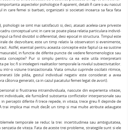
 importanta aspectelor psihologice ñ aparent, detalii ñ care s-au nascut
in care femei si barbati, organizatii si societati incearca sa faca fata
, psihologii se simt mai satisfacuti si, deci, atasati aceleia care priveste
cadru conceptual unic in care se poate plasa relatia particulara individ-
ul ca fiind divizibil si diferential, desi epocal in structura. Timpul este
spirale de dezvoltare; este un timp relativ la observatori si evenimente,
ract. Astfel, esential pentru aceasta conceptie este faptul ca ea sustine
alid masurabil, in functie de diferite puncte de vedere fenomenologice sau
sta conceptie? Pur si simplu pentru ca ea este utila interpretarii
pe loc ñ si intelegerii realitatilor temporale la nivelul subiectivitatilor.
 intr-o viziune tranzactionala. Viata omului cuprinde oscilatii ritmice,
eneratii (de pilda, gestul individual negativ este considerat a avea
a cåtorva generatii, ca in cazul pacatului femeii legat de avort).
personal si frustrarea intraindividuala, nascute din experienta vitezei,
sunt individuale, ele furnizånd substanta conflictelor interpersonale sau
 in perceptii diferite ñ trece repede, in viteza; trece greu ñ depinde de
ne. A trai implica mai mult decåt un timp si mai multe atribute adaugate
roblemele temporale se reduc la trei: incertitudinea sau ambiguitatea,
da senzatia de viteza. Fata de aceste trei probleme, strategiile sunt si ele