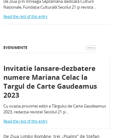
De Ziua și în întreaga Săptămâna dedicată Culturii
Naționale, Fundația Culturală Secolul 21 și revista…
Read the rest of this entry
EVENIMENTE
more
Invitatie lansare-dezbatere
numere Mariana Celac la
Targul de Carte Gaudeamus
2023
Cu ocazia proximei ediții a Târgului de Carte Gaudeamus
2023, redacția revistei Secolul 21 și…
Read the rest of this entry
De Ziua Limbii Române, trei „Psalmi” de Ștefan