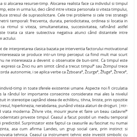
 si alocarea resursei-timp. Alocarea realista face ca individul si timpul
, este in urma lui, deci cånd intre viteza personala si viteza timpului,
e stresul de suprasolicitare. Cele trei probleme si cele trei strategii
trii temporali: frecventa, durata, periodicitatea, ordinea si locatia in
a ritmul si viteza, simultaneitatea, succesivitatea, rafinånd astfel
ste traita ca stare subiectiva negativa atunci cånd distantele intre
i actului.
at de interpretarea clasica bazata pe interventia factorului motivational
e intereseaza se produce intr-un timp perceput ca fiind mult mai scurt
u nu ne intereseaza a devenit o observatie de bun-simt. Ca timpul este
in expresii ca Žnici nu am simtit cånd a trecut timpulª sau Žtimpul trece
acorda autonomie, i se aplica verbe ca Žzboaraª, Žcurgeª, Žfugeª, Žtreceª,
divid-timp in toate sferele existentei umane. Aspecte noi ñ circulatia
us la råndul lor importante consecinte considerate mai ales la nivelul
tuit in stereotipe captånd ideea de echilibru, tihna, liniste, prin opozitie
resul, hiperkinezia, nerabdarea, punånd viteza alaturi de droguri. |ntr-
iata moderna: ŽVivre vite, mourir jeune et faire un beau cadavre!ª
dernitatii priveste timpul. Ceasul a facut posibil un mediu temporal
si predictibil. Surprinzator este faptul ca ceasurile au fascinat nu numai
prezinta, asa cum afirma Landes, un grup social care, prin instinct si
novatia tehnica. Ceasul ca instrument tehnic este investit simbolic cu