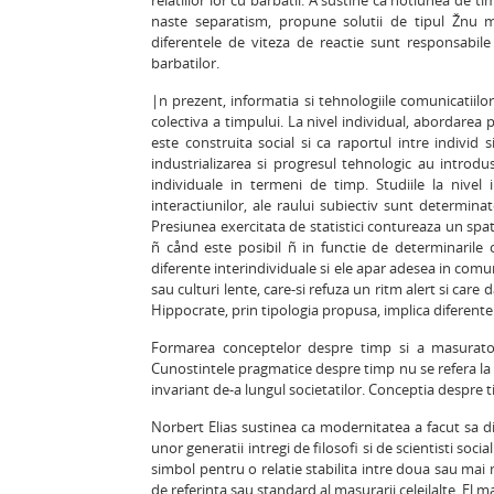
relatiilor lor cu barbatii. A sustine ca notiunea de ti
naste separatism, propune solutii de tipul Žnu ma
diferentele de viteza de reactie sunt responsabil
barbatilor.
|n prezent, informatia si tehnologiile comunicatiil
colectiva a timpului. La nivel individual, abordarea
este construita social si ca raportul intre individ 
industrializarea si progresul tehnologic au introdus
individuale in termeni de timp. Studiile la nivel
interactiunilor, ale raului subiectiv sunt determina
Presiunea exercitata de statistici contureaza un spati
ñ cånd este posibil ñ in functie de determinarile c
diferente interindividuale si ele apar adesea in comu
sau culturi lente, care-si refuza un ritm alert si care 
Hippocrate, prin tipologia propusa, implica diferente 
Formarea conceptelor despre timp si a masuratori
Cunostintele pragmatice despre timp nu se refera la ce
invariant de-a lungul societatilor. Conceptia despre t
Norbert Elias sustinea ca modernitatea a facut sa di
unor generatii intregi de filosofi si de scientisti soc
simbol pentru o relatie stabilita intre doua sau mai 
de referinta sau standard al masurarii celeilalte. El 