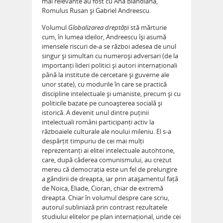
mai relevante au fost cu Ana Blandiana,
Romulus Rusan și Gabriel Andreescu.
Volumul
Globalizarea dreptății
stă mărturie
cum, în lumea ideilor, Andreescu își asumă
imensele riscuri de-a se război adesea de unul
singur și simultan cu numeroși adversari (de la
importanți lideri politici și autori internaționali
până la institute de cercetare și guverne ale
unor state), cu modurile în care se practică
discipline intelectuale și umaniste, precum și cu
politicile bazate pe cunoașterea socială și
istorică. A devenit unul dintre puținii
intelectuali români participanți activ la
războaiele culturale ale noului mileniu. El s-a
despărțit timpuriu de cei mai mulți
reprezentanți ai elitei intelectuale autohtone,
care, după căderea comunismului, au crezut
mereu că democrația este un fel de prelungire
a gândirii de dreapta, iar prin atașamentul față
de Noica, Eliade, Cioran, chiar de extremă
dreapta. Chiar în volumul despre care scriu,
autorul subliniază prin contrast rezultatele
studiului elitelor pe plan internațional, unde cei