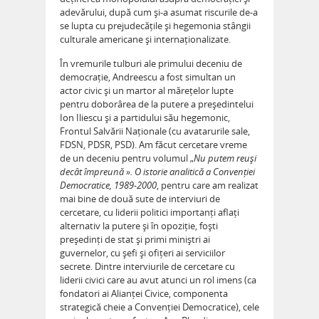
adevărului, după cum și-a asumat riscurile de-a
se lupta cu prejudecățile și hegemonia stângii
culturale americane și internaționalizate.
În vremurile tulburi ale primului deceniu de
democrație, Andreescu a fost simultan un
actor civic și un martor al mărețelor lupte
pentru doborârea de la putere a președintelui
Ion Iliescu și a partidului său hegemonic,
Frontul Salvării Naționale (cu avatarurile sale,
FDSN, PDSR, PSD). Am făcut cercetare vreme
de un deceniu pentru volumul „
Nu putem reuși
decât împreună ». O istorie analitică a Convenției
Democratice, 1989-2000
, pentru care am realizat
mai bine de două sute de interviuri de
cercetare, cu liderii politici importanți aflați
alternativ la putere și în opoziție, foști
președinți de stat și primi miniștri ai
guvernelor, cu șefi și ofițeri ai serviciilor
secrete. Dintre interviurile de cercetare cu
liderii civici care au avut atunci un rol imens (ca
fondatori ai Alianței Civice, componenta
strategică cheie a Convenției Democratice), cele