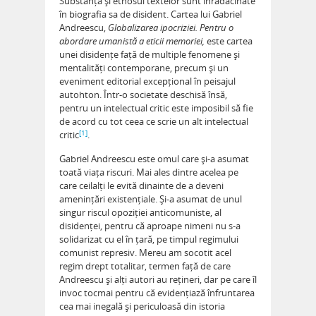
Substanța și ethosul textelor sunt înrădăcinate
în biografia sa de disident. Cartea lui Gabriel
Andreescu,
Globalizarea ipocriziei. Pentru o
abordare umanistă a eticii memoriei,
este cartea
unei disidențe față de multiple fenomene și
mentalități contemporane, precum și un
eveniment editorial excepțional în peisajul
autohton. Într-o societate deschisă însă,
pentru un intelectual critic este imposibil să fie
de acord cu tot ceea ce scrie un alt intelectual
[1]
critic
.
Gabriel Andreescu este omul care și-a asumat
toată viața riscuri. Mai ales dintre acelea pe
care ceilalți le evită dinainte de a deveni
amenințări existențiale. Și-a asumat de unul
singur riscul opoziției anticomuniste, al
disidenței, pentru că aproape nimeni nu s-a
solidarizat cu el în țară, pe timpul regimului
comunist represiv. Mereu am socotit acel
regim drept totalitar, termen față de care
Andreescu și alți autori au rețineri, dar pe care îl
invoc tocmai pentru că evidențiază înfruntarea
cea mai inegală și periculoasă din istoria