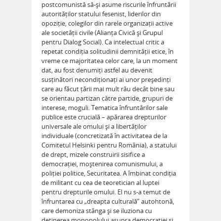
postcomunistă să-și asume riscurile înfruntării
autorităților statului fesenist, liderilor din
opoziție, colegilor din rarele organizații active
ale societății civile (Alianța Civică și Grupul
pentru Dialog Social). Ca intelectual critic a
repetat condiția solitudinii demnității etice, în
vreme ce majoritatea celor care, la un moment
dat, au fost denumiți astfel au devenit
susținători necondiționați ai unor președinți
care au făcut țării mai mult rău decât bine sau
se orientau partizan către partide, grupuri de
interese, moguli. Tematica înfruntărilor sale
publice este crucială – apărarea drepturilor
universale ale omului și a libertăților
individuale (concretizată în activitatea de la
Comitetul Helsinki pentru România), a statului
de drept, mizele construirii sisifice a
democrației, moștenirea comunismului, a
poliției politice, Securitatea. A îmbinat condiția
de militant cu cea de teoretician al luptei
pentru drepturile omului. El nu s-a temut de
înfruntarea cu „dreapta culturală” autohtonă,
care demoniza stânga și se iluziona cu
deținerea monopolului asupra democrației și