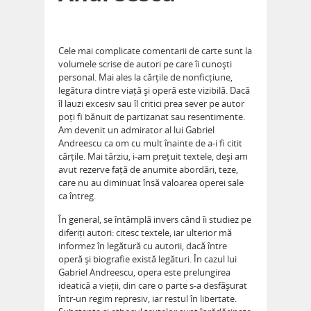
Cele mai complicate comentarii de carte sunt la
volumele scrise de autori pe care îi cunoști
personal. Mai ales la cărțile de nonficțiune,
legătura dintre viață și operă este vizibilă. Dacă
îl lauzi excesiv sau îl critici prea sever pe autor
poți fi bănuit de partizanat sau resentimente.
Am devenit un admirator al lui Gabriel
Andreescu ca om cu mult înainte de a-i fi citit
cărțile. Mai târziu, i-am prețuit textele, deși am
avut rezerve față de anumite abordări, teze,
care nu au diminuat însă valoarea operei sale
ca întreg.
În general, se întâmplă invers când îi studiez pe
diferiți autori: citesc textele, iar ulterior mă
informez în legătură cu autorii, dacă între
operă și biografie există legături. În cazul lui
Gabriel Andreescu, opera este prelungirea
ideatică a vieții, din care o parte s-a desfășurat
într-un regim represiv, iar restul în libertate.