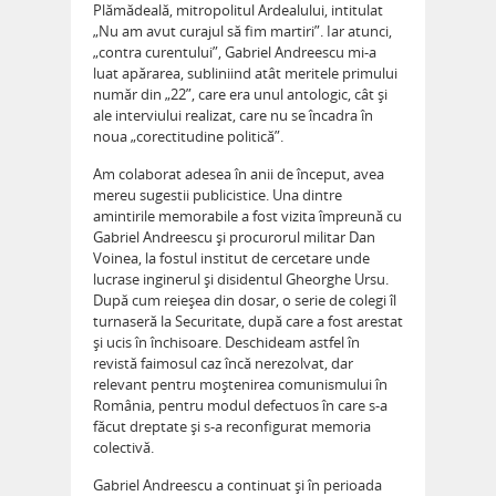
Plămădeală, mitropolitul Ardealului, intitulat
„Nu am avut curajul să fim martiri”. Iar atunci,
„contra curentului”, Gabriel Andreescu mi-a
luat apărarea, subliniind atât meritele primului
număr din „22”, care era unul antologic, cât și
ale interviului realizat, care nu se încadra în
noua „corectitudine politică”.
Am colaborat adesea în anii de început, avea
mereu sugestii publicistice. Una dintre
amintirile memorabile a fost vizita împreună cu
Gabriel Andreescu și procurorul militar Dan
Voinea, la fostul institut de cercetare unde
lucrase inginerul și disidentul Gheorghe Ursu.
După cum reieșea din dosar, o serie de colegi îl
turnaseră la Securitate, după care a fost arestat
și ucis în închisoare. Deschideam astfel în
revistă faimosul caz încă nerezolvat, dar
relevant pentru moștenirea comunismului în
România, pentru modul defectuos în care s-a
făcut dreptate și s-a reconfigurat memoria
colectivă.
Gabriel Andreescu a continuat și în perioada