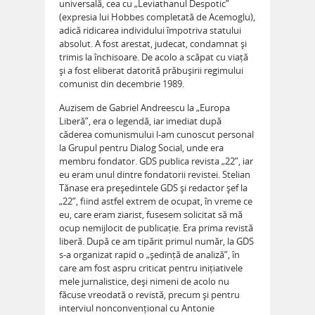
universală, cea cu „Leviathanul Despotic”
(expresia lui Hobbes completată de Acemoglu),
adică ridicarea individului împotriva statului
absolut. A fost arestat, judecat, condamnat și
trimis la închisoare. De acolo a scăpat cu viață
și a fost eliberat datorită prăbușirii regimului
comunist din decembrie 1989.
Auzisem de Gabriel Andreescu la „Europa
Liberă”, era o legendă, iar imediat după
căderea comunismului l-am cunoscut personal
la Grupul pentru Dialog Social, unde era
membru fondator. GDS publica revista „22”, iar
eu eram unul dintre fondatorii revistei. Stelian
Tănase era președintele GDS și redactor șef la
„22”, fiind astfel extrem de ocupat, în vreme ce
eu, care eram ziarist, fusesem solicitat să mă
ocup nemijlocit de publicație. Era prima revistă
liberă. După ce am tipărit primul număr, la GDS
s-a organizat rapid o „ședință de analiză”, în
care am fost aspru criticat pentru inițiativele
mele jurnalistice, deși nimeni de acolo nu
făcuse vreodată o revistă, precum și pentru
interviul nonconvențional cu Antonie