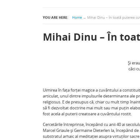
YOU ARE HERE:
Home
→
Mihai Dinu – În toată puterea cu
Mihai Dinu – În toa
Și era
căci c
Uimirea în fața forței magice a cuvântului a constituit
articulat, unul dintre impulsurile determinante ale 
religiosus. E de presupus că, chiar cu mult timp înaint
să fi dezvoltat doctrine mai mult sau mai puțin elabo
fost acela al puterii creatoare a cuvântului rostit.
Cercetările întreprinse, începând cu anii 40 ai seco
Marcel Griaule și Germaine Dieterlen la, începând de
substratul arhaic al meditației asupra virtuților sacr