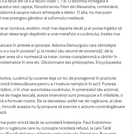
nu s-a făcut din ce s-a făcut» (Ioan 1, 13). O doctrină închegată a
acestui text capital, filosoful evreu Filon din Alexandria, combinând,
 platonică asupra naturii arhetipale a ideilor. O alta, nu mai puțin
cel mai prestigios gânditor al sufismului medieval.
 ne-ar conduce, evident, mult mai departe decât și-ar putea îngădui să
oar ideea largii răspândiri a unei metafizici a cuvântului, înțeles mai
eatoare în ambele ei ipostaze. Aidoma Demiurgului care zămislește
a o lua în posesie1 și, la nivelul său secund de existență2, dă la
per avea să o numească «a treia»: lumea cvasiplatonică a cărților în
or problematice în sine etc. (Dictionnaire des philosophes, Encyclopaedia
olice, cuvântul își cucerise deja un loc de protagonist în practicile
otită îndestulătoare pentru a-l traduce nemijlocit în act3. Puterea
țător, ci în chiar autoritatea cuvântului, în potențialul său acțional,
me de magie lexicală, aceste intervenții sunt presupuse a fi infailibile, o
ă a formulei rostite. Ele se deosebesc astfel net de rugăciune, al cărei
ne, întrucât aceasta nu își propune să exercite o acțiune constrângătoare
ază.
uși mai puțin strictă decât se consideră îndeobște. Paul Evdokimov
uțin o rugăciune care nu cunoaște niciodată refuzul, la care Tatăl
» (Paul Evdokimov, Vârstele vieții spirituale, Christiana, București,