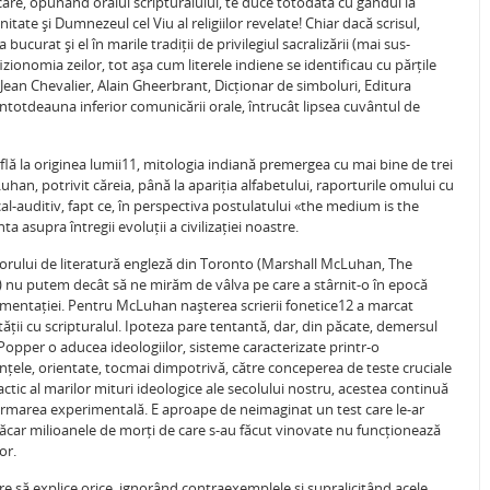
 care, opunând oralul scripturalului, te duce totodată cu gândul la
nitate și Dumnezeul cel Viu al religiilor revelate! Chiar dacă scrisul,
curat și el în marile tradiții de privilegiul sacralizării (mai sus-
izionomia zeilor, tot așa cum literele indiene se identificau cu părțile
 Jean Chevalier, Alain Gheerbrant, Dicționar de simboluri, Editura
t întotdeauna inferior comunicării orale, întrucât lipsea cuvântul de
flă la originea lumii11, mitologia indiană premergea cu mai bine de trei
uhan, potrivit căreia, până la apariția alfabetului, raporturile omului cu
l-auditiv, fapt ce, în perspectiva postulatului «the medium is the
 asupra întregii evoluții a civilizației noastre.
esorului de literatură engleză din Toronto (Marshall McLuhan, The
) nu putem decât să ne mirăm de vâlva pe care a stârnit-o în epocă
umentației. Pentru McLuhan nașterea scrierii fonetice12 a marcat
ității cu scripturalul. Ipoteza pare tentantă, dar, din păcate, demersul
 Popper o aducea ideologiilor, sisteme caracterizate printr-o
nțele, orientate, tocmai dimpotrivă, către conceperea de teste cruciale
actic al marilor mituri ideologice ale secolului nostru, acestea continuă
nfirmarea experimentală. E aproape de neimaginat un test care le-ar
ăcar milioanele de morți de care s-au făcut vinovate nu funcționează
or.
e să explice orice, ignorând contraexemplele și supralicitând acele