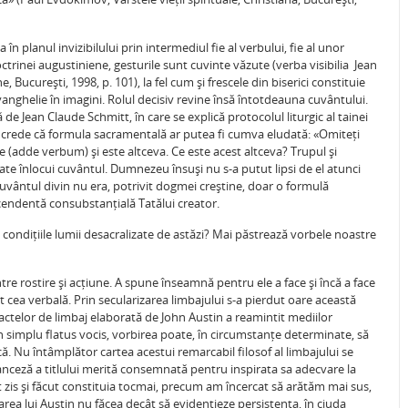
în planul invizibilului prin intermediul fie al verbului, fie al unor
octrinei augustiniene, gesturile sunt cuvinte văzute (verba visibilia  Jean
 București, 1998, p. 101), la fel cum și frescele din biserici constituie
evanghelie în imagini. Rolul decisiv revine însă întotdeauna cuvântului.
de Jean Claude Schmitt, în care se explică protocolul liturgic al tainei
a crede că formula sacramentală ar putea fi cumva eludată: «Omiteți
le (adde verbum) și este altceva. Ce este acest altceva? Trupul și
oate înlocui cuvântul. Dumnezeu însuși nu s-a putut lipsi de el atunci
Cuvântul divin nu era, potrivit dogmei creștine, doar o formulă
scendentă consubstanțială Tatălui creator.
 condițiile lumii desacralizate de astăzi? Mai păstrează vorbele noastre
tre rostire și acțiune. A spune înseamnă pentru ele a face și încă a face
cât cea verbală. Prin secularizarea limbajului s-a pierdut oare această
 actelor de limbaj elaborată de John Austin a reamintit mediilor
n simplu flatus vocis, vorbirea poate, în circumstanțe determinate, să
că. Nu întâmplător cartea acestui remarcabil filosof al limbajului se
ceză a titlului merită consemnată pentru inspirata sa adecvare la
st zis și făcut constituia tocmai, precum am încercat să arătăm mai sus,
tarea lui Austin nu făcea decât să evidențieze persistența, în ciuda