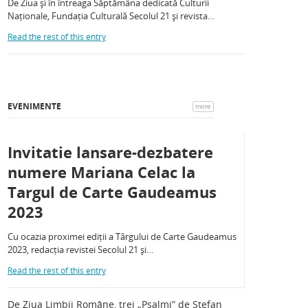
De Ziua și în întreaga Săptămâna dedicată Culturii
Naționale, Fundația Culturală Secolul 21 și revista…
Read the rest of this entry
EVENIMENTE
more
Invitatie lansare-dezbatere
numere Mariana Celac la
Targul de Carte Gaudeamus
2023
Cu ocazia proximei ediții a Târgului de Carte Gaudeamus
2023, redacția revistei Secolul 21 și…
Read the rest of this entry
De Ziua Limbii Române, trei „Psalmi” de Ștefan