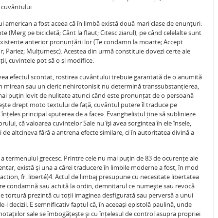
a cuvântului.
lui american a fost aceea că în limbă există două mari clase de enunțuri:
e (Merg pe bicicletă; Cânt la flaut; Citesc ziarul), pe când celelalte sunt
nexistente anterior pronunțării lor (Te condamn la moarte; Accept
r; Pariez; Mulțumesc). Acestea din urmă constituie dovezi certe ale
ții, cuvintele pot să o și modifice.
 avea efectul scontat, rostirea cuvântului trebuie garantată de o anumită
un mirean sau un cleric nehirotonisit nu determină transsubstanțierea,
i puțin lovit de nulitate atunci când este pronunțat de o persoană
vește drept moto textului de față, cuvântul putere îl traduce pe
nțeles principal «puterea de a face». Evanghelistul ține să sublinieze
ului, că valoarea cuvintelor Sale nu își avea sorgintea în ele însele,
 și de altcineva fără a antrena efecte similare, ci în autoritatea divină a
a termenului grecesc. Printre cele nu mai puțin de 83 de ocurențe ale
tar, există și una a cărei traducere în limbile moderne a fost, în mod
 action, fr. liberté)4. Actul de limbaj presupune cu necesitate libertatea
l care condamnă sau achită la ordin, demnitarul ce numește sau revocă
e tortură prezintă cu toții imaginea desfigurată sau perversă a unui
-i decizii. E semnificativ faptul că, în aceeași epistolă paulină, unde
otațiilor sale se îmbogățește și cu înțelesul de control asupra propriei