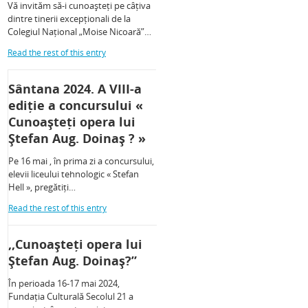
Vă invităm să-i cunoașteți pe câțiva
dintre tinerii excepționali de la
Colegiul Național „Moise Nicoară”…
Read the rest of this entry
Sântana 2024. A VIII-a
ediție a concursului «
Cunoașteți opera lui
Ștefan Aug. Doinaș ? »
Pe 16 mai , în prima zi a concursului,
elevii liceului tehnologic « Stefan
Hell », pregătiți…
Read the rest of this entry
,,Cunoașteți opera lui
Ștefan Aug. Doinaș?”
În perioada 16-17 mai 2024,
Fundația Culturală Secolul 21 a