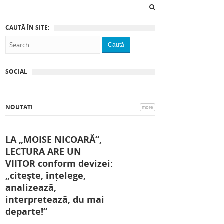
CAUTĂ ÎN SITE:
Caută
SOCIAL
NOUTATI
more
LA „MOISE NICOARĂ”,
LECTURA ARE UN
VIITOR conform devizei:
„citește, înțelege,
analizează,
interpretează, du mai
departe!”