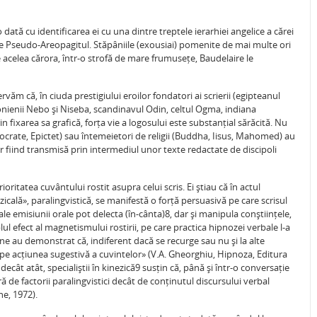
o dată cu identificarea ei cu una dintre treptele ierarhiei angelice a cărei
e Pseudo-Areopagitul. Stăpâniile (exousiai) pomenite de mai multe ori
e acelea cărora, într-o strofă de mare frumusețe, Baudelaire le
văm că, în ciuda prestigiului eroilor fondatori ai scrierii (egipteanul
onienii Nebo și Niseba, scandinavul Odin, celtul Ogma, indiana
rin fixarea sa grafică, forța vie a logosului este substanțial sărăcită. Nu
Socrate, Epictet) sau întemeietori de religii (Buddha, Iisus, Mahomed) au
lor fiind transmisă prin intermediul unor texte redactate de discipoli
oritatea cuvântului rostit asupra celui scris. Ei știau că în actul
zicală», paralingvistică, se manifestă o forță persuasivă pe care scrisul
le emisiunii orale pot delecta (în-cânta)8, dar și manipula conștiințele,
ul efect al magnetismului rostirii, pe care practica hipnozei verbale l-a
ne au demonstrat că, indiferent dacă se recurge sau nu și la alte
 pe acțiunea sugestivă a cuvintelor» (V.A. Gheorghiu, Hipnoza, Editura
decât atât, specialiștii în kinezică9 susțin că, până și într-o conversație
e factorii paralingvistici decât de conținutul discursului verbal
e, 1972).