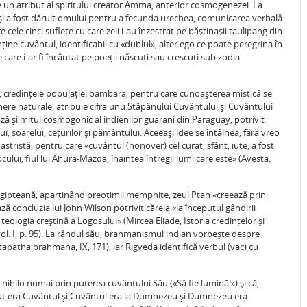
e un atribut al spiritului creator Amma, anterior cosmogenezei. La
 și a fost dăruit omului pentru a fecunda urechea, comunicarea verbală
 cele cinci suflete cu care zeii i-au înzestrat pe băștinașii taulipang din
ne cuvântul, identificabil cu «dublul», alter ego ce poate peregrina în
care i-ar fi încântat pe poeții născuți sau crescuți sub zodia
, credințele populației bambara, pentru care cunoașterea mistică se
mere naturale, atribuie cifra unu Stăpânului Cuvântului și Cuvântului
ză și mitul cosmogonic al indienilor guarani din Paraguay, potrivit
i, soarelui, cețurilor și pământului. Aceeași idee se întâlnea, fără vreo
stristă, pentru care «cuvântul (honover) cel curat, sfânt, iute, a fost
ocului, fiul lui Ahura-Mazda, înaintea întregii lumi care este» (Avesta,
ipteană, aparținând preoțimii memphite, zeul Ptah «creează prin
itează concluzia lui John Wilson potrivit căreia «la începutul gândirii
eologia creștină a Logosului» (Mircea Eliade, Istoria credințelor și
1, vol. I, p. 95). La rândul său, brahmanismul indian vorbește despre
apatha brahmana, IX, 171), iar Rigveda identifică verbul (vac) cu
nihilo numai prin puterea cuvântului Său («Să fie lumină!») și că,
ceput era Cuvântul și Cuvântul era la Dumnezeu și Dumnezeu era