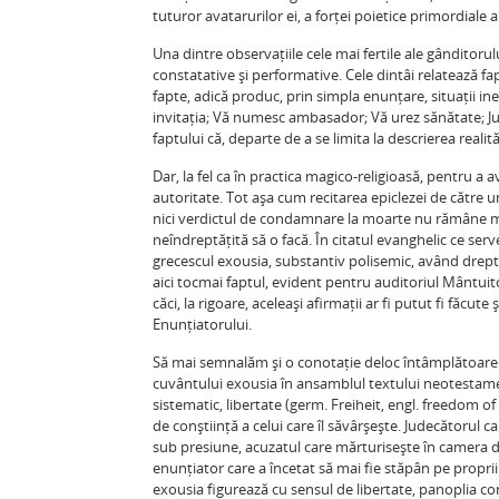
tuturor avatarurilor ei, a forței poietice primordiale 
Una dintre observațiile cele mai fertile ale gânditoru
constatative și performative. Cele dintâi relatează fapt
fapte, adică produc, prin simpla enunțare, situații i
invitația; Vă numesc ambasador; Vă urez sănătate; Ju
faptului că, departe de a se limita la descrierea realită
Dar, la fel ca în practica magico-religioasă, pentru a
autoritate. Tot așa cum recitarea epiclezei de către 
nici verdictul de condamnare la moarte nu rămâne ma
neîndreptățită să o facă. În citatul evanghelic ce ser
grecescul exousia, substantiv polisemic, având drept î
aici tocmai faptul, evident pentru auditoriul Mântuitor
căci, la rigoare, aceleași afirmații ar fi putut fi făcute
Enunțiatorului.
Să mai semnalăm și o conotație deloc întâmplătoare 
cuvântului exousia în ansamblul textului neotestamen
sistematic, libertate (germ. Freiheit, engl. freedom of
de conștiință a celui care îl săvârșește. Judecătoru
sub presiune, acuzatul care mărturisește în camera d
enunțiator care a încetat să mai fie stăpân pe propriile
exousia figurează cu sensul de libertate, panoplia con