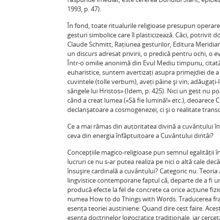
1993, p. 47).
În fond, toate ritualurile religioase presupun operarea 
gesturi simbolice care îl plasticizează. Căci, potrivit d
Claude Schmitt, Rațiunea gesturilor, Editura Meridiane,
un discurs adresat privirii, o predică pentru ochi, o 
Într-o omilie anonimă din Evul Mediu timpuriu, citată 
euharistice, suntem avertizați asupra primejdiei de 
cuvintele (tolle verbum), aveți pâine și vin; adăugați-
sângele lui Hristos» (Idem, p. 425). Nici un gest nu p
când a creat lumea («Să fie lumină!» etc.), deoarece 
declanșatoare a cosmogenezei, ci și o realitate tran
Ce a mai rămas din autoritatea divină a cuvântului în
ceva din energia înfăptuitoare a Cuvântului dintâi?
Concepțiile magico-religioase pun semnul egalității în
lucruri ce nu s-ar putea realiza pe nici o altă cale de
însușire cardinală a cuvântului? Categoric nu. Teoria
lingvistice contemporane faptul că, departe de a fi u
producă efecte la fel de concrete ca orice acțiune fizi
numea How to do Things with Words. Traducerea fran
esența teoriei austiniene: Quand dire cest faire. Ace
esența doctrinelor logocratice tradiționale, iar cerce