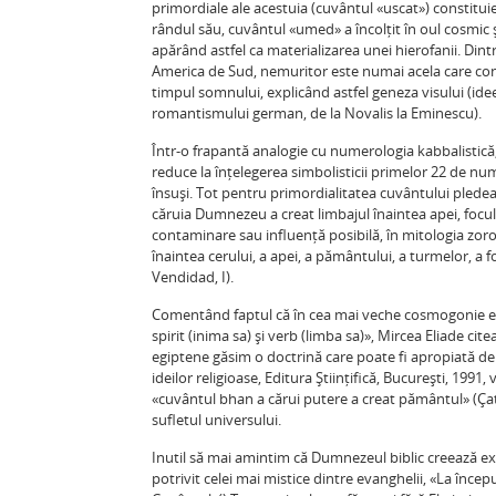
primordiale ale acestuia (cuvântul «uscat») constitui
rândul său, cuvântul «umed» a încolțit în oul cosmic
apărând astfel ca materializarea unei hierofanii. Dintre
America de Sud, nemuritor este numai acela care conți
timpul somnului, explicând astfel geneza visului (idee 
romantismului german, de la Novalis la Eminescu).
Într-o frapantă analogie cu numerologia kabbalistică
reduce la înțelegerea simbolisticii primelor 22 de nu
însuși. Tot pentru primordialitatea cuvântului pledea
căruia Dumnezeu a creat limbajul înaintea apei, foculu
contaminare sau influență posibilă, în mitologia zoroa
înaintea cerului, a apei, a pământului, a turmelor, a f
Vendidad, I).
Comentând faptul că în cea mai veche cosmogonie eg
spirit (inima sa) și verb (limba sa)», Mircea Eliade c
egiptene găsim o doctrină care poate fi apropiată de t
ideilor religioase, Editura Științifică, București, 199
«cuvântul bhan a cărui putere a creat pământul» (Çat
sufletul universului.
Inutil să mai amintim că Dumnezeul biblic creează ex 
potrivit celei mai mistice dintre evanghelii, «La în