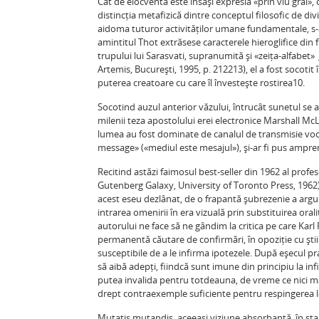
Cât de elocventă este însăși expresia «prin viu grai»,
distincția metafizică dintre conceptul filosofic de divi
aidoma tuturor activităților umane fundamentale, s-a bu
amintitul Thot extrăsese caracterele hieroglifice din f
trupului lui Sarasvati, supranumită și «zeița-alfabet» 
Artemis, București, 1995, p. 212213), el a fost socoti
puterea creatoare cu care îl învestește rostirea10.
Socotind auzul anterior văzului, întrucât sunetul se a
milenii teza apostolului erei electronice Marshall McL
lumea au fost dominate de canalul de transmisie voca
message» («mediul este mesajul»), și-ar fi pus amprenta
Recitind astăzi faimosul best-seller din 1962 al prof
Gutenberg Galaxy, University of Toronto Press, 1962
acest eseu dezlânat, de o frapantă șubrezenie a arg
intrarea omenirii în era vizuală prin substituirea oral
autorului ne face să ne gândim la critica pe care Karl
permanentă căutare de confirmări, în opoziție cu știi
susceptibile de a le infirma ipotezele. După eșecul pr
să aibă adepți, fiindcă sunt imune din principiu la i
putea invalida pentru totdeauna, de vreme ce nici m
drept contraexemple suficiente pentru respingerea l
Mutatis mutandis, aceeași viziune absorbantă, în star