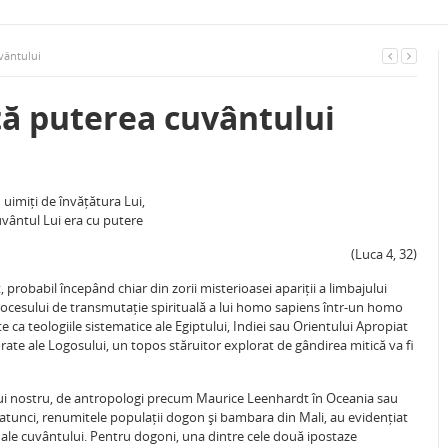
vântului
tă puterea cuvântului
u uimiți de învățătura Lui,
uvântul Lui era cu putere
(Luca 4, 32)
, probabil începând chiar din zorii misterioasei apariții a limbajului
procesului de transmutație spirituală a lui homo sapiens într-un homo
e ca teologiile sistematice ale Egiptului, Indiei sau Orientului Apropiat
rate ale Logosului, un topos stăruitor explorat de gândirea mitică va fi
lului nostru, de antropologi precum Maurice Leenhardt în Oceania sau
 atunci, renumitele populații dogon și bambara din Mali, au evidențiat
e ale cuvântului. Pentru dogoni, una dintre cele două ipostaze