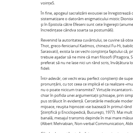
voințe5.
În fine, apogeul sacralizării exousiei se înregistrează 
sistematizare o datorăm enigmaticului mistic Dionisi
și în Epistola către Efeseni sunt cete îngerești (anum
încredințase cândva soarta sa postumă6).
Revenind la autoritatea cuvântului, se cuvine să obser
Thot, greco-fenicianul Kadmos, chinezul Fu-Hi, babil
Sarasvati), exista la cei vechi conștiința faptului că, p
trebuie așadar să ne mire că mari filosofi (Pitagora, 
preferat să nu ne lase nici un rând scris, învățătura 
fideli.
Într-adevăr, cei vechi erau perfect conștienți de superi
pronunțării, cu tot ceea ce implică el ca realizare «mu
nu o poate nicicum transmite7. Virtuțile incantatorii a
chiar în pofida unei argumentații șchioape, prin simpl
pus strălucit în evidență. Cercetările medicale moder
mijoace, reușita hipnozei «se bazează în primul rând
Științifică și Enciclopedică, București, 1977). Mai mult 
banală, mesajul transmis depinde în mai mare măsură d
(Albert Mehrabian, Non-verbal Communication, Aldin