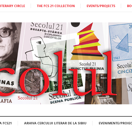
LITERARY CIRCLE
THE FCS 21 COLLECTION
EVENTS/PROJECTS
BO
A FCS21
ARHIVA CERCULUI LITERAR DE LA SIBIU
EVENIMENTE/PROIEC