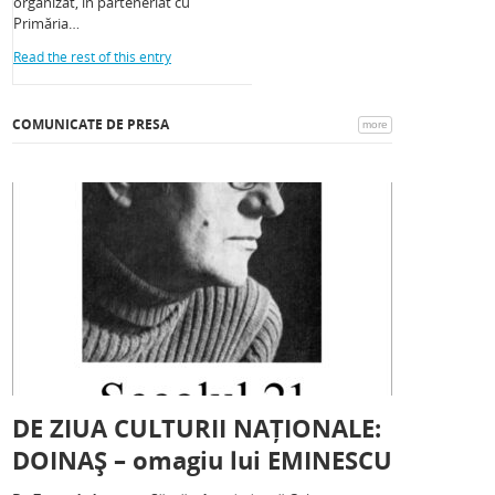
organizat, în parteneriat cu
Primăria…
Read the rest of this entry
COMUNICATE DE PRESA
more
DE ZIUA CULTURII NAȚIONALE:
DOINAȘ – omagiu lui EMINESCU