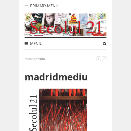
PRIMARY MENU
MENIU
madridmediu
madridmediu